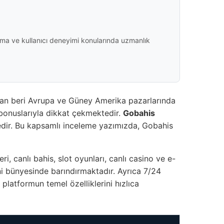
lama ve kullanıcı deneyimi konularında uzmanlık
ından beri Avrupa ve Güney Amerika pazarlarında
 bonuslarıyla dikkat çekmektedir.
Gobahis
tedir. Bu kapsamlı inceleme yazımızda, Gobahis
i, canlı bahis, slot oyunları, canlı casino ve e-
i bünyesinde barındırmaktadır. Ayrıca 7/24
platformun temel özelliklerini hızlıca