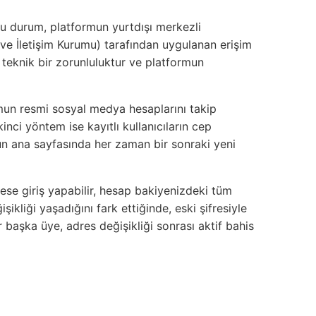
u durum, platformun yurtdışı merkezli
ve İletişim Kurumu) tarafından uygulanan erişim
teknik bir zorunluluktur ve platformun
rmun resmi sosyal medya hesaplarını takip
nci yöntem ise kayıtlı kullanıcıların cep
un ana sayfasında her zaman bir sonraki yeni
drese giriş yapabilir, hesap bakiyenizdeki tüm
ikliği yaşadığını fark ettiğinde, eski şifresiyle
 başka üye, adres değişikliği sonrası aktif bahis