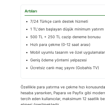
Artıları
7/24 Türkçe canlı destek hizmeti
1 TL'den başlayan düşük minimum yatırım l
500 TL + 250 TL cazip deneme bonusu
Hızlı para çekme (0-12 saat arası)
Mobil uyumlu tasarım ve özel uygulamalar
Geniş ödeme yöntemi yelpazesi
Ücretsiz canlı maç yayını (Gobahis TV)
Özellikle para yatırma ve çekme hızı konusunda 
hesaba yansırken, Papara ve Payfix gibi modern
tercih eden kullanıcılar, maksimum 12 saatlik bek
etmesi önerilmektedir.