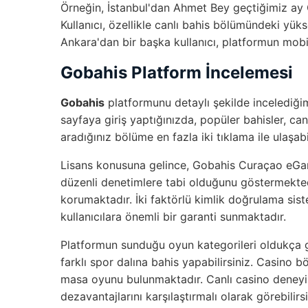
Örneğin, İstanbul'dan Ahmet Bey geçtiğimiz ay G
Kullanıcı, özellikle canlı bahis bölümündeki yü
Ankara'dan bir başka kullanıcı, platformun mobi
Gobahis Platform İncelemesi
Gobahis
platformunu detaylı şekilde incelediği
sayfaya giriş yaptığınızda, popüler bahisler, c
aradığınız bölüme en fazla iki tıklama ile ulaşab
Lisans konusuna gelince, Gobahis Curaçao eGamin
düzenli denetimlere tabi olduğunu göstermektedir.
korumaktadır. İki faktörlü kimlik doğrulama sist
kullanıcılara önemli bir garanti sunmaktadır.
Platformun sunduğu oyun kategorileri oldukça ge
farklı spor dalına bahis yapabilirsiniz. Casino
masa oyunu bulunmaktadır. Canlı casino deneyim
dezavantajlarını karşılaştırmalı olarak görebilirsi