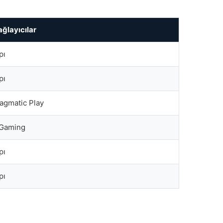
ğlayıcılar
pı
pı
ragmatic Play
 Gaming
pı
pı