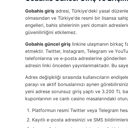
Gobahis giriş
adresi, Türkiye'deki yasal düzenl
olmasından ve Türkiye'de resmi bir lisansa sahi
engelleri, bahis sitelerinin yeni domain adresl
güvenilirliğini etkilemez.
Gobahis güncel giriş
linkine ulaşmanın birkaç f
etmektir. Twitter, Instagram, Telegram ve YouTub
telefonlarına ve e-posta adreslerine gönderilen
adresin linki önceden yayınlanmaktadır. Bu saye
Adres değişikliği sırasında kullanıcıların endişe
parayı ve aktif bonuslarınızı aynen görebilirsiniz
yeni adrese sorunsuz giriş yaptı ve 3.200 TL bak
kuponlarının ve canlı casino masalarındaki oturu
Platformun resmi Twitter veya Telegram hesa
Kayıtlı e-posta adresinizi ve SMS bildirimlerin