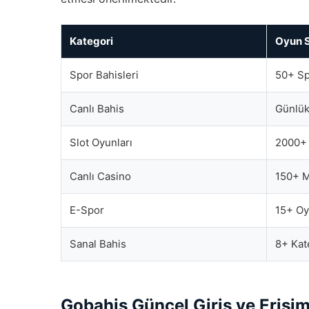
Kategori
Oyun S
Spor Bahisleri
50+ Sp
Canlı Bahis
Günlük
Slot Oyunları
2000+
Canlı Casino
150+ 
E-Spor
15+ O
Sanal Bahis
8+ Kat
Gobahis Güncel Giriş ve Erişi