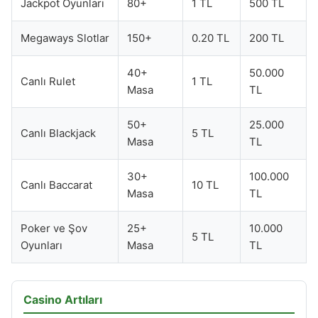
Jackpot Oyunları
80+
1 TL
500 TL
Megaways Slotlar
150+
0.20 TL
200 TL
40+
50.000
Canlı Rulet
1 TL
Masa
TL
50+
25.000
Canlı Blackjack
5 TL
Masa
TL
30+
100.000
Canlı Baccarat
10 TL
Masa
TL
Poker ve Şov
25+
10.000
5 TL
Oyunları
Masa
TL
Casino Artıları