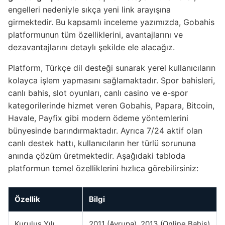
engelleri nedeniyle sıkça yeni link arayışına
girmektedir. Bu kapsamlı inceleme yazımızda, Gobahis
platformunun tüm özelliklerini, avantajlarını ve
dezavantajlarını detaylı şekilde ele alacağız.
Platform, Türkçe dil desteği sunarak yerel kullanıcıların
kolayca işlem yapmasını sağlamaktadır. Spor bahisleri,
canlı bahis, slot oyunları, canlı casino ve e-spor
kategorilerinde hizmet veren Gobahis, Papara, Bitcoin,
Havale, Payfix gibi modern ödeme yöntemlerini
bünyesinde barındırmaktadır. Ayrıca 7/24 aktif olan
canlı destek hattı, kullanıcıların her türlü sorununa
anında çözüm üretmektedir. Aşağıdaki tabloda
platformun temel özelliklerini hızlıca görebilirsiniz:
Özellik
Bilgi
Kuruluş Yılı
2011 (Avrupa), 2013 (Online Bahis)