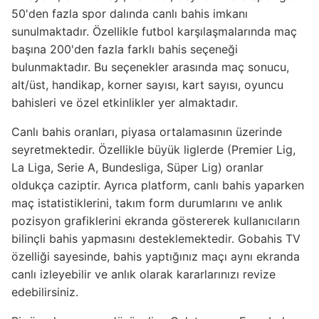
50'den fazla spor dalında canlı bahis imkanı
sunulmaktadır. Özellikle futbol karşılaşmalarında maç
başına 200'den fazla farklı bahis seçeneği
bulunmaktadır. Bu seçenekler arasında maç sonucu,
alt/üst, handikap, korner sayısı, kart sayısı, oyuncu
bahisleri ve özel etkinlikler yer almaktadır.
Canlı bahis oranları, piyasa ortalamasının üzerinde
seyretmektedir. Özellikle büyük liglerde (Premier Lig,
La Liga, Serie A, Bundesliga, Süper Lig) oranlar
oldukça caziptir. Ayrıca platform, canlı bahis yaparken
maç istatistiklerini, takım form durumlarını ve anlık
pozisyon grafiklerini ekranda göstererek kullanıcıların
bilinçli bahis yapmasını desteklemektedir. Gobahis TV
özelliği sayesinde, bahis yaptığınız maçı aynı ekranda
canlı izleyebilir ve anlık olarak kararlarınızı revize
edebilirsiniz.