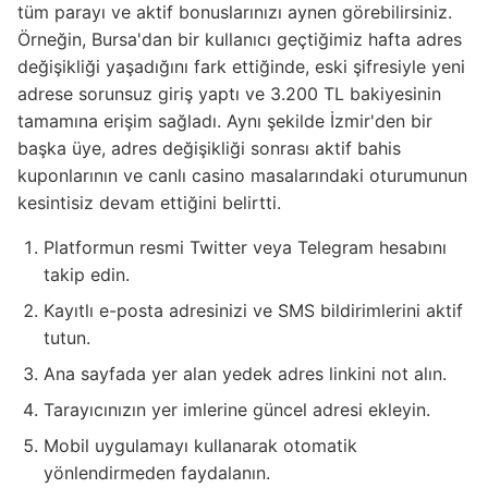
tüm parayı ve aktif bonuslarınızı aynen görebilirsiniz.
Örneğin, Bursa'dan bir kullanıcı geçtiğimiz hafta adres
değişikliği yaşadığını fark ettiğinde, eski şifresiyle yeni
adrese sorunsuz giriş yaptı ve 3.200 TL bakiyesinin
tamamına erişim sağladı. Aynı şekilde İzmir'den bir
başka üye, adres değişikliği sonrası aktif bahis
kuponlarının ve canlı casino masalarındaki oturumunun
kesintisiz devam ettiğini belirtti.
Platformun resmi Twitter veya Telegram hesabını
takip edin.
Kayıtlı e-posta adresinizi ve SMS bildirimlerini aktif
tutun.
Ana sayfada yer alan yedek adres linkini not alın.
Tarayıcınızın yer imlerine güncel adresi ekleyin.
Mobil uygulamayı kullanarak otomatik
yönlendirmeden faydalanın.