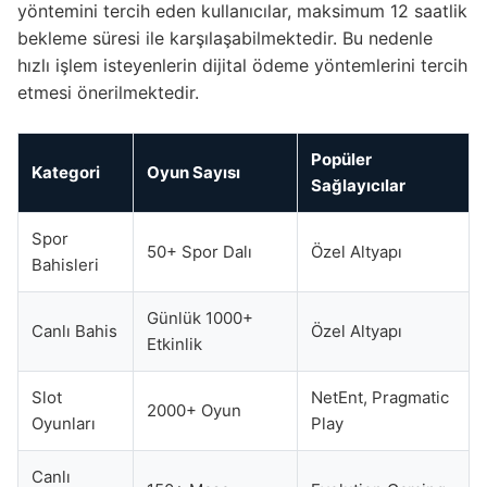
yöntemini tercih eden kullanıcılar, maksimum 12 saatlik
bekleme süresi ile karşılaşabilmektedir. Bu nedenle
hızlı işlem isteyenlerin dijital ödeme yöntemlerini tercih
etmesi önerilmektedir.
Popüler
Kategori
Oyun Sayısı
Sağlayıcılar
Spor
50+ Spor Dalı
Özel Altyapı
Bahisleri
Günlük 1000+
Canlı Bahis
Özel Altyapı
Etkinlik
Slot
NetEnt, Pragmatic
2000+ Oyun
Oyunları
Play
Canlı