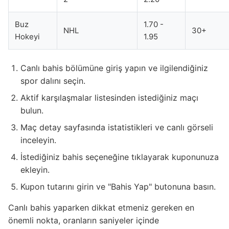
Buz
1.70 -
NHL
30+
Hokeyi
1.95
Canlı bahis bölümüne giriş yapın ve ilgilendiğiniz
spor dalını seçin.
Aktif karşılaşmalar listesinden istediğiniz maçı
bulun.
Maç detay sayfasında istatistikleri ve canlı görseli
inceleyin.
İstediğiniz bahis seçeneğine tıklayarak kuponunuza
ekleyin.
Kupon tutarını girin ve "Bahis Yap" butonuna basın.
Canlı bahis yaparken dikkat etmeniz gereken en
önemli nokta, oranların saniyeler içinde