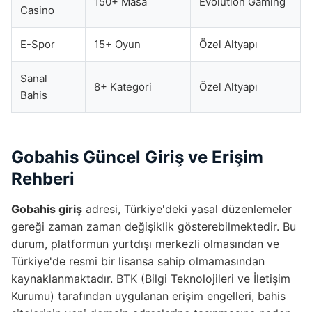
150+ Masa
Evolution Gaming
Casino
E-Spor
15+ Oyun
Özel Altyapı
Sanal
8+ Kategori
Özel Altyapı
Bahis
Gobahis Güncel Giriş ve Erişim
Rehberi
Gobahis giriş
adresi, Türkiye'deki yasal düzenlemeler
gereği zaman zaman değişiklik gösterebilmektedir. Bu
durum, platformun yurtdışı merkezli olmasından ve
Türkiye'de resmi bir lisansa sahip olmamasından
kaynaklanmaktadır. BTK (Bilgi Teknolojileri ve İletişim
Kurumu) tarafından uygulanan erişim engelleri, bahis