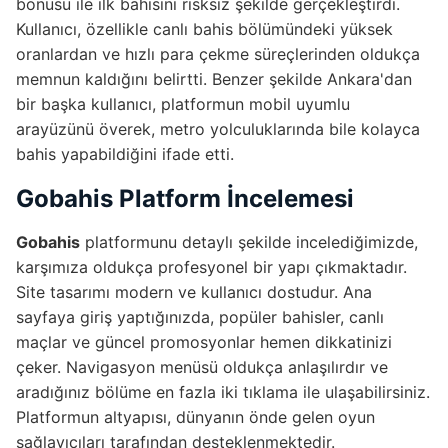
bonusu ile ilk bahisini risksiz şekilde gerçekleştirdi.
Kullanıcı, özellikle canlı bahis bölümündeki yüksek
oranlardan ve hızlı para çekme süreçlerinden oldukça
memnun kaldığını belirtti. Benzer şekilde Ankara'dan
bir başka kullanıcı, platformun mobil uyumlu
arayüzünü överek, metro yolculuklarında bile kolayca
bahis yapabildiğini ifade etti.
Gobahis Platform İncelemesi
Gobahis
platformunu detaylı şekilde incelediğimizde,
karşımıza oldukça profesyonel bir yapı çıkmaktadır.
Site tasarımı modern ve kullanıcı dostudur. Ana
sayfaya giriş yaptığınızda, popüler bahisler, canlı
maçlar ve güncel promosyonlar hemen dikkatinizi
çeker. Navigasyon menüsü oldukça anlaşılırdır ve
aradığınız bölüme en fazla iki tıklama ile ulaşabilirsiniz.
Platformun altyapısı, dünyanın önde gelen oyun
sağlayıcıları tarafından desteklenmektedir.