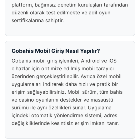
platform, bağımsız denetim kuruluşları tarafından
düzenli olarak test edilmekte ve adil oyun
sertifikalarına sahiptir.
Gobahis Mobil Giriş Nasıl Yapılır?
Gobahis mobil giriş işlemleri, Android ve iOS
cihazlar için optimize edilmiş mobil tarayıcı
üzerinden gerçekleştirilebilir. Ayrıca özel mobil
uygulamaları indirerek daha hızlı ve pratik bir
erişim sağlayabilirsiniz. Mobil sürüm, tüm bahis
ve casino oyunlarını destekler ve masaüstü
sürümü ile aynı özellikleri sunar. Uygulama
içindeki otomatik yönlendirme sistemi, adres
değişikliklerinde kesintisiz erişim imkanı tanır.