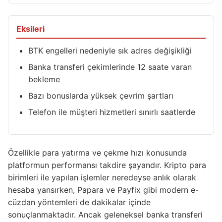
Eksileri
BTK engelleri nedeniyle sık adres değişikliği
Banka transferi çekimlerinde 12 saate varan
bekleme
Bazı bonuslarda yüksek çevrim şartları
Telefon ile müşteri hizmetleri sınırlı saatlerde
Özellikle para yatırma ve çekme hızı konusunda
platformun performansı takdire şayandır. Kripto para
birimleri ile yapılan işlemler neredeyse anlık olarak
hesaba yansırken, Papara ve Payfix gibi modern e-
cüzdan yöntemleri de dakikalar içinde
sonuçlanmaktadır. Ancak geleneksel banka transferi