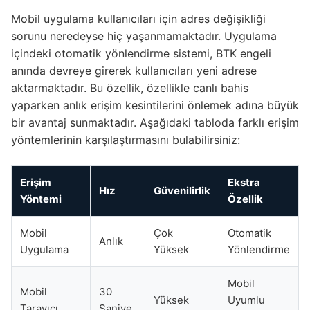
Mobil uygulama kullanıcıları için adres değişikliği
sorunu neredeyse hiç yaşanmamaktadır. Uygulama
içindeki otomatik yönlendirme sistemi, BTK engeli
anında devreye girerek kullanıcıları yeni adrese
aktarmaktadır. Bu özellik, özellikle canlı bahis
yaparken anlık erişim kesintilerini önlemek adına büyük
bir avantaj sunmaktadır. Aşağıdaki tabloda farklı erişim
yöntemlerinin karşılaştırmasını bulabilirsiniz:
Erişim
Ekstra
Hız
Güvenilirlik
Yöntemi
Özellik
Mobil
Çok
Otomatik
Anlık
Uygulama
Yüksek
Yönlendirme
Mobil
Mobil
30
Yüksek
Uyumlu
Tarayıcı
Saniye