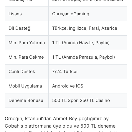
Lisans
Curaçao eGaming
Dil Desteği
Türkçe, İngilizce, Farsi, Azerice
Min. Para Yatırma
1 TL (Anında Havale, Payfix)
Min. Para Çekme
1 TL (Anında Parazula, Paybol)
Canlı Destek
7/24 Türkçe
Mobil Uygulama
Android ve iOS
Deneme Bonusu
500 TL Spor, 250 TL Casino
Örneğin, İstanbul'dan Ahmet Bey geçtiğimiz ay
Gobahis platformuna üye oldu ve 500 TL deneme