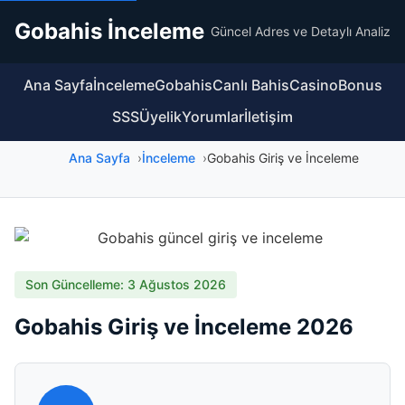
Gobahis İnceleme
Güncel Adres ve Detaylı Analiz
Ana Sayfa
İnceleme
Gobahis
Canlı Bahis
Casino
Bonus
SSS
Üyelik
Yorumlar
İletişim
Ana Sayfa
İnceleme
Gobahis Giriş ve İnceleme
Son Güncelleme: 3 Ağustos 2026
Gobahis Giriş ve İnceleme 2026