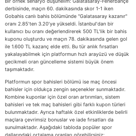
Bir örnek senaryo düşünelim: Galatasaray-Fenerbahçe
derbisinde, maçın 60. dakikasında skor 1-1 iken
Gobahis canlı bahis bölümünde "Galatasaray kazanır"
oranı 2.85'ten 3.20'ye yükseldi. İstanbul'dan bir
kullanıcı bu oranı değerlendirerek 500 TL'lik bir bahis
kuponu oluşturdu ve maçın 78. dakikasında gelen gol
ile 1.600 TL kazanç elde etti. Bu tür anlık fırsatları
yakalayabilmek için platformun hızlı arayüzü ve düşük
gecikmeli oran güncelleme sistemi büyük önem
taşımaktadır.
Platformun spor bahisleri bölümü ise maç öncesi
bahisler için oldukça zengin seçenekler sunmaktadır.
Kombine kuponlar için özel oran artırımları, sistem
bahisleri ve tek maç bahisleri gibi farklı kupon türleri
bulunmaktadır. Ayrıca haftalık özel etkinliklerde belirli
maçlara çevrimsiz bonuslar ve iade fırsatları da
sunulmaktadır. Aşağıdaki tabloda popüler spor
dallarındaki ortalama oranları görebilirsiniz: