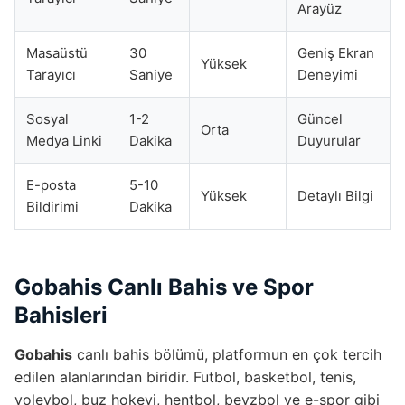
Arayüz
Masaüstü
30
Geniş Ekran
Yüksek
Tarayıcı
Saniye
Deneyimi
Sosyal
1-2
Güncel
Orta
Medya Linki
Dakika
Duyurular
E-posta
5-10
Yüksek
Detaylı Bilgi
Bildirimi
Dakika
Gobahis Canlı Bahis ve Spor
Bahisleri
Gobahis
canlı bahis bölümü, platformun en çok tercih
edilen alanlarından biridir. Futbol, basketbol, tenis,
voleybol, buz hokeyi, hentbol, beyzbol ve e-spor gibi