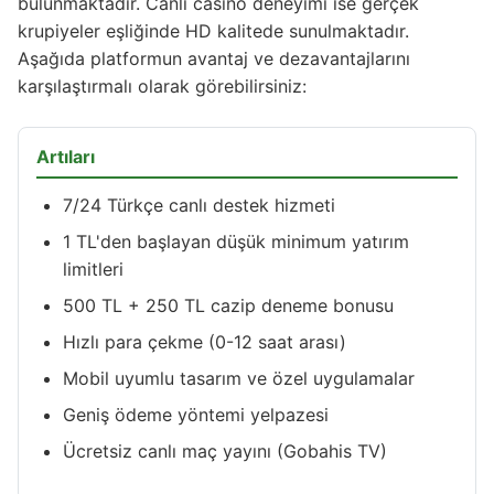
bulunmaktadır. Canlı casino deneyimi ise gerçek
krupiyeler eşliğinde HD kalitede sunulmaktadır.
Aşağıda platformun avantaj ve dezavantajlarını
karşılaştırmalı olarak görebilirsiniz:
Artıları
7/24 Türkçe canlı destek hizmeti
1 TL'den başlayan düşük minimum yatırım
limitleri
500 TL + 250 TL cazip deneme bonusu
Hızlı para çekme (0-12 saat arası)
Mobil uyumlu tasarım ve özel uygulamalar
Geniş ödeme yöntemi yelpazesi
Ücretsiz canlı maç yayını (Gobahis TV)