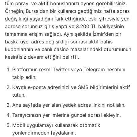
tüm parayı ve aktif bonuslarınızı aynen görebilirsiniz.
Örneğin, Bursa'dan bir kullanıcı geçtiğimiz hafta adres
değişikliği yaşadığını fark ettiğinde, eski şifresiyle yeni
adrese sorunsuz giriş yaptı ve 3.200 TL bakiyesinin
tamamına erişim sağladı. Aynı şekilde İzmir'den bir
başka üye, adres değişikliği sonrası aktif bahis
kuponlarının ve canlı casino masalarındaki oturumunun
kesintisiz devam ettiğini belirtti.
Platformun resmi Twitter veya Telegram hesabını
takip edin.
Kayıtlı e-posta adresinizi ve SMS bildirimlerini aktif
tutun.
Ana sayfada yer alan yedek adres linkini not alın.
Tarayıcınızın yer imlerine güncel adresi ekleyin.
Mobil uygulamayı kullanarak otomatik
yönlendirmeden faydalanın.