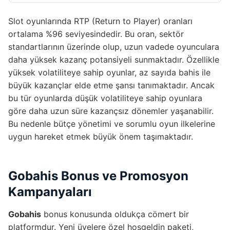
Slot oyunlarında RTP (Return to Player) oranları
ortalama %96 seviyesindedir. Bu oran, sektör
standartlarının üzerinde olup, uzun vadede oyunculara
daha yüksek kazanç potansiyeli sunmaktadır. Özellikle
yüksek volatiliteye sahip oyunlar, az sayıda bahis ile
büyük kazançlar elde etme şansı tanımaktadır. Ancak
bu tür oyunlarda düşük volatiliteye sahip oyunlara
göre daha uzun süre kazançsız dönemler yaşanabilir.
Bu nedenle bütçe yönetimi ve sorumlu oyun ilkelerine
uygun hareket etmek büyük önem taşımaktadır.
Gobahis Bonus ve Promosyon
Kampanyaları
Gobahis
bonus konusunda oldukça cömert bir
platformdur. Yeni üyelere özel hoşgeldin paketi,