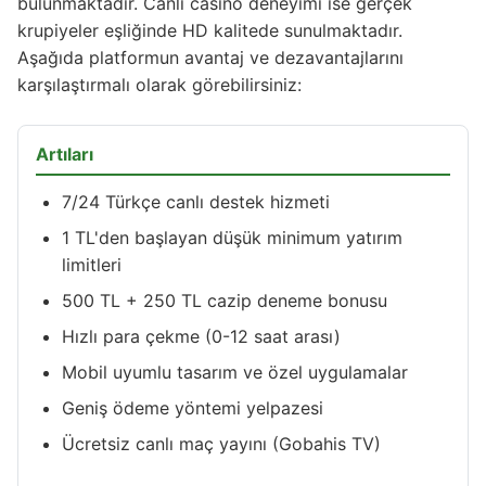
bulunmaktadır. Canlı casino deneyimi ise gerçek
krupiyeler eşliğinde HD kalitede sunulmaktadır.
Aşağıda platformun avantaj ve dezavantajlarını
karşılaştırmalı olarak görebilirsiniz:
Artıları
7/24 Türkçe canlı destek hizmeti
1 TL'den başlayan düşük minimum yatırım
limitleri
500 TL + 250 TL cazip deneme bonusu
Hızlı para çekme (0-12 saat arası)
Mobil uyumlu tasarım ve özel uygulamalar
Geniş ödeme yöntemi yelpazesi
Ücretsiz canlı maç yayını (Gobahis TV)