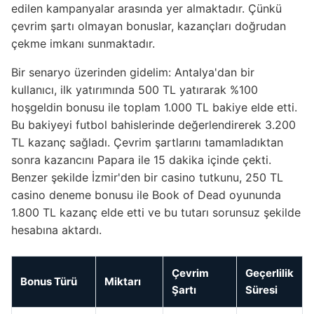
edilen kampanyalar arasında yer almaktadır. Çünkü
çevrim şartı olmayan bonuslar, kazançları doğrudan
çekme imkanı sunmaktadır.
Bir senaryo üzerinden gidelim: Antalya'dan bir
kullanıcı, ilk yatırımında 500 TL yatırarak %100
hoşgeldin bonusu ile toplam 1.000 TL bakiye elde etti.
Bu bakiyeyi futbol bahislerinde değerlendirerek 3.200
TL kazanç sağladı. Çevrim şartlarını tamamladıktan
sonra kazancını Papara ile 15 dakika içinde çekti.
Benzer şekilde İzmir'den bir casino tutkunu, 250 TL
casino deneme bonusu ile Book of Dead oyununda
1.800 TL kazanç elde etti ve bu tutarı sorunsuz şekilde
hesabına aktardı.
Çevrim
Geçerlilik
Bonus Türü
Miktarı
Şartı
Süresi