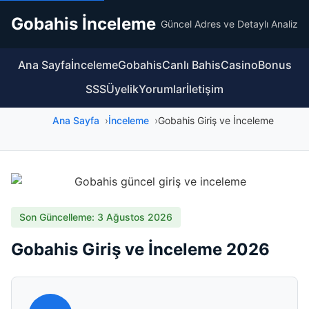
Gobahis İnceleme
Güncel Adres ve Detaylı Analiz
Ana Sayfa
İnceleme
Gobahis
Canlı Bahis
Casino
Bonus
SSS
Üyelik
Yorumlar
İletişim
Ana Sayfa
İnceleme
Gobahis Giriş ve İnceleme
Son Güncelleme: 3 Ağustos 2026
Gobahis Giriş ve İnceleme 2026