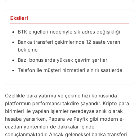
Eksileri
BTK engelleri nedeniyle sık adres değişikliği
Banka transferi çekimlerinde 12 saate varan
bekleme
Bazı bonuslarda yüksek çevrim şartları
Telefon ile müşteri hizmetleri sınırlı saatlerde
Özellikle para yatırma ve çekme hızı konusunda
platformun performansı takdire şayandır. Kripto para
birimleri ile yapılan işlemler neredeyse anlık olarak
hesaba yansırken, Papara ve Payfix gibi modern e-
cüzdan yöntemleri de dakikalar içinde
sonuçlanmaktadır. Ancak geleneksel banka transferi