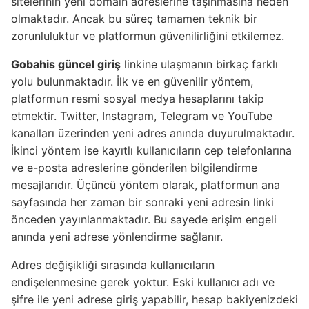
sitelerinin yeni domain adreslerine taşınmasına neden
olmaktadır. Ancak bu süreç tamamen teknik bir
zorunluluktur ve platformun güvenilirliğini etkilemez.
Gobahis güncel giriş
linkine ulaşmanın birkaç farklı
yolu bulunmaktadır. İlk ve en güvenilir yöntem,
platformun resmi sosyal medya hesaplarını takip
etmektir. Twitter, Instagram, Telegram ve YouTube
kanalları üzerinden yeni adres anında duyurulmaktadır.
İkinci yöntem ise kayıtlı kullanıcıların cep telefonlarına
ve e-posta adreslerine gönderilen bilgilendirme
mesajlarıdır. Üçüncü yöntem olarak, platformun ana
sayfasında her zaman bir sonraki yeni adresin linki
önceden yayınlanmaktadır. Bu sayede erişim engeli
anında yeni adrese yönlendirme sağlanır.
Adres değişikliği sırasında kullanıcıların
endişelenmesine gerek yoktur. Eski kullanıcı adı ve
şifre ile yeni adrese giriş yapabilir, hesap bakiyenizdeki