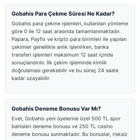
Gobahis Para Çekme Süresi Ne Kadar?
Gobahis para çekme işlemleri, kullanılan yönteme
göre 0 ile 12 saat arasında tamamlanmaktadır.
Papara, Payfix ve kripto para birimleri ile yapılan
çekimler genellikle anlık işlenirken, banka
transferi işlemleri maksimum 12 saat içinde
sonuçlandırılır. İlk çekim işleminde kimlik
doğrulaması gerekebilir ve bu süreç 24 saate
kadar uzayabilir.
Gobahis Deneme Bonusu Var Mı?
Evet, Gobahis yeni üyelerine özel 500 TL spor
bahisleri deneme bonusu ve 250 TL casino
deneme bonusu sunmaktadır. Bu bonuslar, risksiz