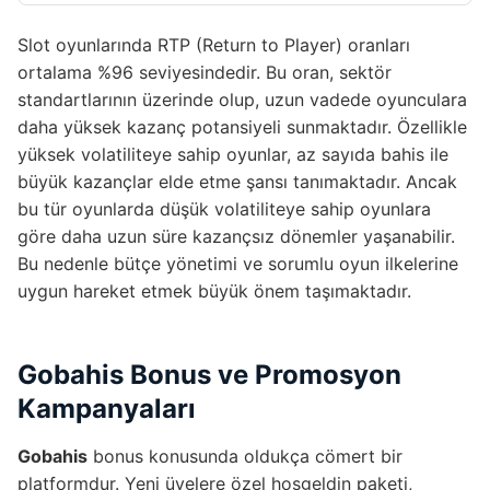
Slot oyunlarında RTP (Return to Player) oranları
ortalama %96 seviyesindedir. Bu oran, sektör
standartlarının üzerinde olup, uzun vadede oyunculara
daha yüksek kazanç potansiyeli sunmaktadır. Özellikle
yüksek volatiliteye sahip oyunlar, az sayıda bahis ile
büyük kazançlar elde etme şansı tanımaktadır. Ancak
bu tür oyunlarda düşük volatiliteye sahip oyunlara
göre daha uzun süre kazançsız dönemler yaşanabilir.
Bu nedenle bütçe yönetimi ve sorumlu oyun ilkelerine
uygun hareket etmek büyük önem taşımaktadır.
Gobahis Bonus ve Promosyon
Kampanyaları
Gobahis
bonus konusunda oldukça cömert bir
platformdur. Yeni üyelere özel hoşgeldin paketi,