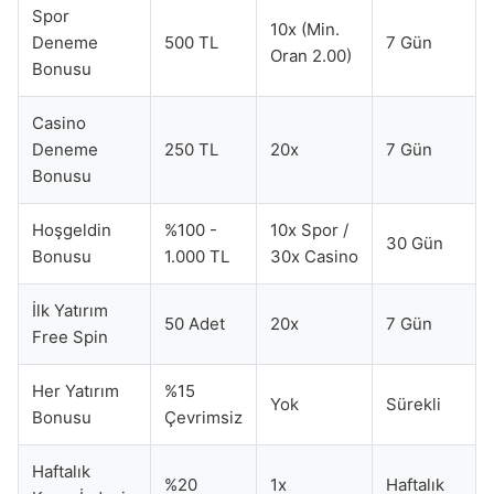
Spor
10x (Min.
Deneme
500 TL
7 Gün
Oran 2.00)
Bonusu
Casino
Deneme
250 TL
20x
7 Gün
Bonusu
Hoşgeldin
%100 -
10x Spor /
30 Gün
Bonusu
1.000 TL
30x Casino
İlk Yatırım
50 Adet
20x
7 Gün
Free Spin
Her Yatırım
%15
Yok
Sürekli
Bonusu
Çevrimsiz
Haftalık
%20
1x
Haftalık