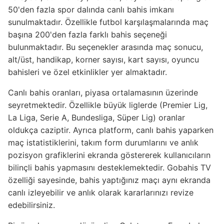
50'den fazla spor dalında canlı bahis imkanı
sunulmaktadır. Özellikle futbol karşılaşmalarında maç
başına 200'den fazla farklı bahis seçeneği
bulunmaktadır. Bu seçenekler arasında maç sonucu,
alt/üst, handikap, korner sayısı, kart sayısı, oyuncu
bahisleri ve özel etkinlikler yer almaktadır.
Canlı bahis oranları, piyasa ortalamasının üzerinde
seyretmektedir. Özellikle büyük liglerde (Premier Lig,
La Liga, Serie A, Bundesliga, Süper Lig) oranlar
oldukça caziptir. Ayrıca platform, canlı bahis yaparken
maç istatistiklerini, takım form durumlarını ve anlık
pozisyon grafiklerini ekranda göstererek kullanıcıların
bilinçli bahis yapmasını desteklemektedir. Gobahis TV
özelliği sayesinde, bahis yaptığınız maçı aynı ekranda
canlı izleyebilir ve anlık olarak kararlarınızı revize
edebilirsiniz.