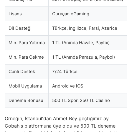
Lisans
Curaçao eGaming
Dil Desteği
Türkçe, İngilizce, Farsi, Azerice
Min. Para Yatırma
1 TL (Anında Havale, Payfix)
Min. Para Çekme
1 TL (Anında Parazula, Paybol)
Canlı Destek
7/24 Türkçe
Mobil Uygulama
Android ve iOS
Deneme Bonusu
500 TL Spor, 250 TL Casino
Örneğin, İstanbul'dan Ahmet Bey geçtiğimiz ay
Gobahis platformuna üye oldu ve 500 TL deneme