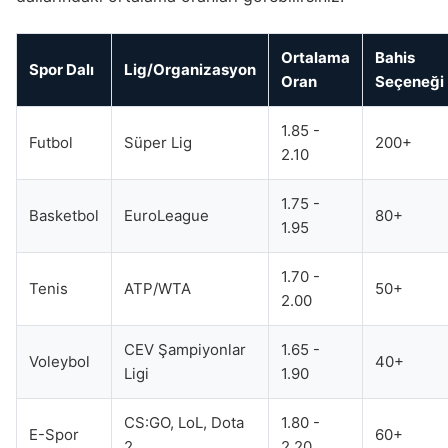
Ortalama
Bahis
Spor Dalı
Lig/Organizasyon
Oran
Seçeneği
1.85 -
Futbol
Süper Lig
200+
2.10
1.75 -
Basketbol
EuroLeague
80+
1.95
1.70 -
Tenis
ATP/WTA
50+
2.00
CEV Şampiyonlar
1.65 -
Voleybol
40+
Ligi
1.90
CS:GO, LoL, Dota
1.80 -
E-Spor
60+
2
2.20