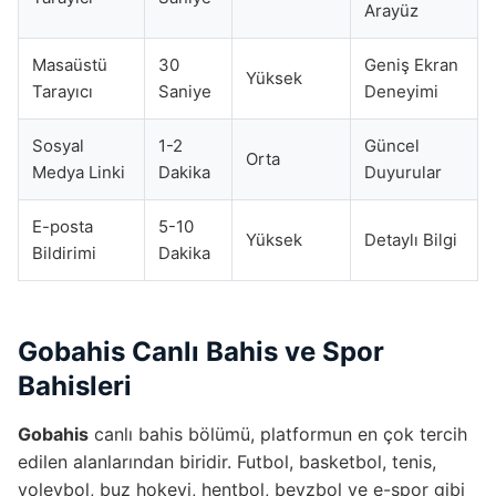
Arayüz
Masaüstü
30
Geniş Ekran
Yüksek
Tarayıcı
Saniye
Deneyimi
Sosyal
1-2
Güncel
Orta
Medya Linki
Dakika
Duyurular
E-posta
5-10
Yüksek
Detaylı Bilgi
Bildirimi
Dakika
Gobahis Canlı Bahis ve Spor
Bahisleri
Gobahis
canlı bahis bölümü, platformun en çok tercih
edilen alanlarından biridir. Futbol, basketbol, tenis,
voleybol, buz hokeyi, hentbol, beyzbol ve e-spor gibi