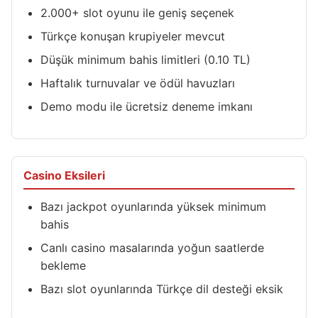
2.000+ slot oyunu ile geniş seçenek
Türkçe konuşan krupiyeler mevcut
Düşük minimum bahis limitleri (0.10 TL)
Haftalık turnuvalar ve ödül havuzları
Demo modu ile ücretsiz deneme imkanı
Casino Eksileri
Bazı jackpot oyunlarında yüksek minimum
bahis
Canlı casino masalarında yoğun saatlerde
bekleme
Bazı slot oyunlarında Türkçe dil desteği eksik