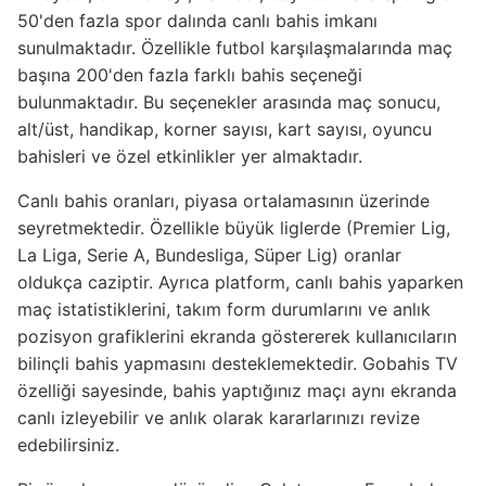
50'den fazla spor dalında canlı bahis imkanı
sunulmaktadır. Özellikle futbol karşılaşmalarında maç
başına 200'den fazla farklı bahis seçeneği
bulunmaktadır. Bu seçenekler arasında maç sonucu,
alt/üst, handikap, korner sayısı, kart sayısı, oyuncu
bahisleri ve özel etkinlikler yer almaktadır.
Canlı bahis oranları, piyasa ortalamasının üzerinde
seyretmektedir. Özellikle büyük liglerde (Premier Lig,
La Liga, Serie A, Bundesliga, Süper Lig) oranlar
oldukça caziptir. Ayrıca platform, canlı bahis yaparken
maç istatistiklerini, takım form durumlarını ve anlık
pozisyon grafiklerini ekranda göstererek kullanıcıların
bilinçli bahis yapmasını desteklemektedir. Gobahis TV
özelliği sayesinde, bahis yaptığınız maçı aynı ekranda
canlı izleyebilir ve anlık olarak kararlarınızı revize
edebilirsiniz.