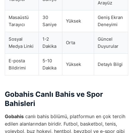
Arayüz
Masaüstü
30
Geniş Ekran
Yüksek
Tarayıcı
Saniye
Deneyimi
Sosyal
1-2
Güncel
Orta
Medya Linki
Dakika
Duyurular
E-posta
5-10
Yüksek
Detaylı Bilgi
Bildirimi
Dakika
Gobahis Canlı Bahis ve Spor
Bahisleri
Gobahis
canlı bahis bölümü, platformun en çok tercih
edilen alanlarından biridir. Futbol, basketbol, tenis,
voleybol, buz hokeyi, hentbol, beyzbol ve e-spor gibi