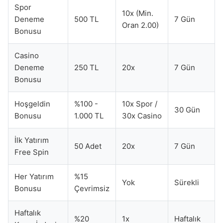
Spor
10x (Min.
Deneme
500 TL
7 Gün
Oran 2.00)
Bonusu
Casino
Deneme
250 TL
20x
7 Gün
Bonusu
Hoşgeldin
%100 -
10x Spor /
30 Gün
Bonusu
1.000 TL
30x Casino
İlk Yatırım
50 Adet
20x
7 Gün
Free Spin
Her Yatırım
%15
Yok
Sürekli
Bonusu
Çevrimsiz
Haftalık
%20
1x
Haftalık