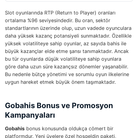
Slot oyunlarında RTP (Return to Player) oranları
ortalama %96 seviyesindedir. Bu oran, sektör
standartlarının üzerinde olup, uzun vadede oyunculara
daha yüksek kazanç potansiyeli sunmaktadır. Özellikle
yüksek volatiliteye sahip oyunlar, az sayıda bahis ile
büyük kazançlar elde etme şansı tanımaktadır. Ancak
bu tür oyunlarda düşük volatiliteye sahip oyunlara
göre daha uzun süre kazançsız dönemler yaşanabilir.
Bu nedenle bütçe yönetimi ve sorumlu oyun ilkelerine
uygun hareket etmek büyük önem taşımaktadır.
Gobahis Bonus ve Promosyon
Kampanyaları
Gobahis
bonus konusunda oldukça cömert bir
platformdur. Yeni üyelere özel hoşgeldin paketi,