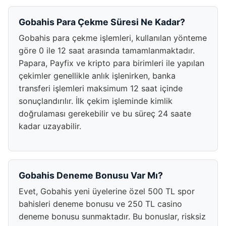
Gobahis Para Çekme Süresi Ne Kadar?
Gobahis para çekme işlemleri, kullanılan yönteme
göre 0 ile 12 saat arasında tamamlanmaktadır.
Papara, Payfix ve kripto para birimleri ile yapılan
çekimler genellikle anlık işlenirken, banka
transferi işlemleri maksimum 12 saat içinde
sonuçlandırılır. İlk çekim işleminde kimlik
doğrulaması gerekebilir ve bu süreç 24 saate
kadar uzayabilir.
Gobahis Deneme Bonusu Var Mı?
Evet, Gobahis yeni üyelerine özel 500 TL spor
bahisleri deneme bonusu ve 250 TL casino
deneme bonusu sunmaktadır. Bu bonuslar, risksiz