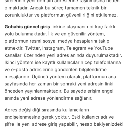
sitelerinin yeni domain adreslerine taşınmasına neden
olmaktadır. Ancak bu süreç tamamen teknik bir
zorunluluktur ve platformun güvenilirliğini etkilemez.
Gobahis güncel giriş
linkine ulaşmanın birkaç farklı
yolu bulunmaktadır. İlk ve en güvenilir yöntem,
platformun resmi sosyal medya hesaplarını takip
etmektir. Twitter, Instagram, Telegram ve YouTube
kanalları üzerinden yeni adres anında duyurulmaktadır.
İkinci yöntem ise kayıtlı kullanıcıların cep telefonlarına
ve e-posta adreslerine gönderilen bilgilendirme
mesajlarıdır. Üçüncü yöntem olarak, platformun ana
sayfasında her zaman bir sonraki yeni adresin linki
önceden yayınlanmaktadır. Bu sayede erişim engeli
anında yeni adrese yönlendirme sağlanır.
Adres değişikliği sırasında kullanıcıların
endişelenmesine gerek yoktur. Eski kullanıcı adı ve
şifre ile yeni adrese giriş yapabilir, hesap bakiyenizdeki