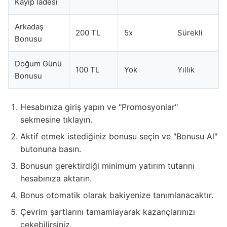
Kayıp İadesi
Arkadaş
200 TL
5x
Sürekli
Bonusu
Doğum Günü
100 TL
Yok
Yıllık
Bonusu
Hesabınıza giriş yapın ve "Promosyonlar"
sekmesine tıklayın.
Aktif etmek istediğiniz bonusu seçin ve "Bonusu Al"
butonuna basın.
Bonusun gerektirdiği minimum yatırım tutarını
hesabınıza aktarın.
Bonus otomatik olarak bakiyenize tanımlanacaktır.
Çevrim şartlarını tamamlayarak kazançlarınızı
çekebilirsiniz.