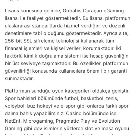
Lisans konusuna gelince, Gobahis Curaçao eGaming
lisansı ile faaliyet göstermektedir. Bu lisans, platformun
uluslararası standartlarda hizmet verdiğini ve düzenli
denetimlere tabi olduğunu göstermektedir. Ayrıca site,
256-bit SSL şifreleme teknolojisi kullanarak tüm
finansal işlemleri ve kişisel verileri korumaktadır. İki
faktörlü kimlik doğrulama sistemi ise hesap güvenliğini
bir üst seviyeye taşımaktadır. Bu özellikler, platformun
güvenilirliği konusunda kullanıcılara önemli bir garanti
sunmaktadır.
Platformun sunduğu oyun kategorileri oldukça geniştir.
Spor bahisleri bölümünde futbol, basketbol, tenis,
voleybol, buz hokeyi ve e-spor gibi onlarca farklı spor
dalına bahis yapabilirsiniz. Casino bölümünde ise
NetEnt, Microgaming, Pragmatic Play ve Evolution
Gaming gibi dev isimlerin yüzlerce slot ve masa oyunu