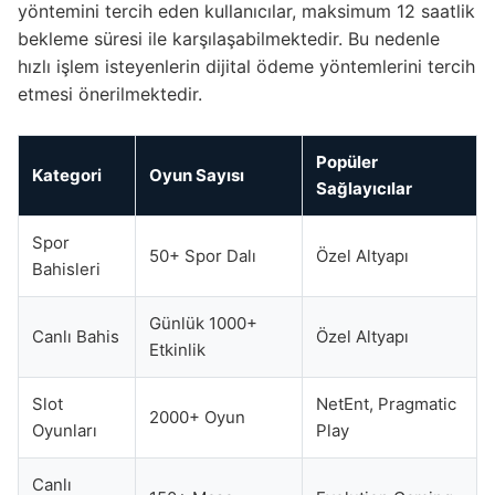
yöntemini tercih eden kullanıcılar, maksimum 12 saatlik
bekleme süresi ile karşılaşabilmektedir. Bu nedenle
hızlı işlem isteyenlerin dijital ödeme yöntemlerini tercih
etmesi önerilmektedir.
Popüler
Kategori
Oyun Sayısı
Sağlayıcılar
Spor
50+ Spor Dalı
Özel Altyapı
Bahisleri
Günlük 1000+
Canlı Bahis
Özel Altyapı
Etkinlik
Slot
NetEnt, Pragmatic
2000+ Oyun
Oyunları
Play
Canlı