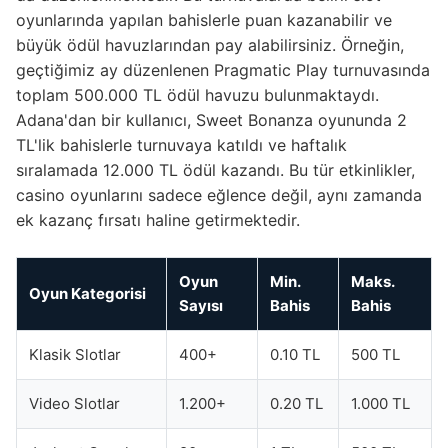
oyunlarında yapılan bahislerle puan kazanabilir ve
büyük ödül havuzlarından pay alabilirsiniz. Örneğin,
geçtiğimiz ay düzenlenen Pragmatic Play turnuvasında
toplam 500.000 TL ödül havuzu bulunmaktaydı.
Adana'dan bir kullanıcı, Sweet Bonanza oyununda 2
TL'lik bahislerle turnuvaya katıldı ve haftalık
sıralamada 12.000 TL ödül kazandı. Bu tür etkinlikler,
casino oyunlarını sadece eğlence değil, aynı zamanda
ek kazanç fırsatı haline getirmektedir.
Oyun
Min.
Maks.
Oyun Kategorisi
Sayısı
Bahis
Bahis
Klasik Slotlar
400+
0.10 TL
500 TL
Video Slotlar
1.200+
0.20 TL
1.000 TL