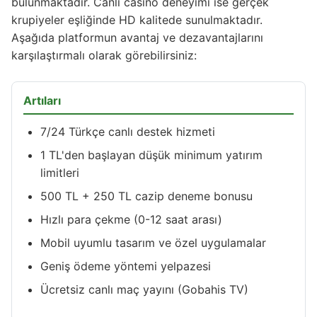
bulunmaktadır. Canlı casino deneyimi ise gerçek
krupiyeler eşliğinde HD kalitede sunulmaktadır.
Aşağıda platformun avantaj ve dezavantajlarını
karşılaştırmalı olarak görebilirsiniz:
Artıları
7/24 Türkçe canlı destek hizmeti
1 TL'den başlayan düşük minimum yatırım
limitleri
500 TL + 250 TL cazip deneme bonusu
Hızlı para çekme (0-12 saat arası)
Mobil uyumlu tasarım ve özel uygulamalar
Geniş ödeme yöntemi yelpazesi
Ücretsiz canlı maç yayını (Gobahis TV)