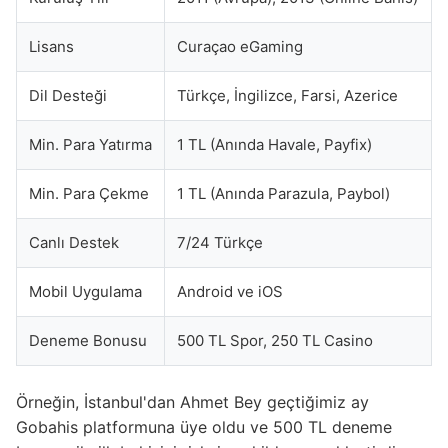
Lisans
Curaçao eGaming
Dil Desteği
Türkçe, İngilizce, Farsi, Azerice
Min. Para Yatırma
1 TL (Anında Havale, Payfix)
Min. Para Çekme
1 TL (Anında Parazula, Paybol)
Canlı Destek
7/24 Türkçe
Mobil Uygulama
Android ve iOS
Deneme Bonusu
500 TL Spor, 250 TL Casino
Örneğin, İstanbul'dan Ahmet Bey geçtiğimiz ay
Gobahis platformuna üye oldu ve 500 TL deneme