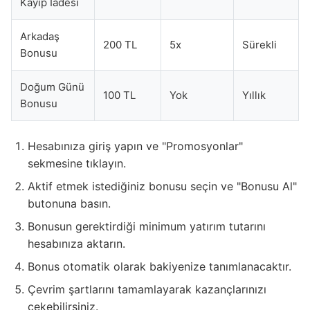
Kayıp İadesi
Arkadaş
200 TL
5x
Sürekli
Bonusu
Doğum Günü
100 TL
Yok
Yıllık
Bonusu
Hesabınıza giriş yapın ve "Promosyonlar"
sekmesine tıklayın.
Aktif etmek istediğiniz bonusu seçin ve "Bonusu Al"
butonuna basın.
Bonusun gerektirdiği minimum yatırım tutarını
hesabınıza aktarın.
Bonus otomatik olarak bakiyenize tanımlanacaktır.
Çevrim şartlarını tamamlayarak kazançlarınızı
çekebilirsiniz.