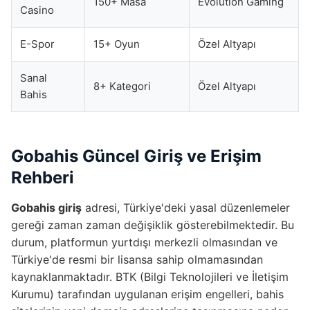
150+ Masa
Evolution Gaming
Casino
E-Spor
15+ Oyun
Özel Altyapı
Sanal
8+ Kategori
Özel Altyapı
Bahis
Gobahis Güncel Giriş ve Erişim
Rehberi
Gobahis giriş
adresi, Türkiye'deki yasal düzenlemeler
gereği zaman zaman değişiklik gösterebilmektedir. Bu
durum, platformun yurtdışı merkezli olmasından ve
Türkiye'de resmi bir lisansa sahip olmamasından
kaynaklanmaktadır. BTK (Bilgi Teknolojileri ve İletişim
Kurumu) tarafından uygulanan erişim engelleri, bahis