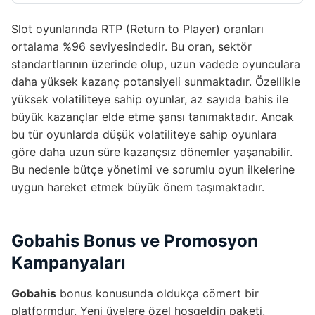
Slot oyunlarında RTP (Return to Player) oranları
ortalama %96 seviyesindedir. Bu oran, sektör
standartlarının üzerinde olup, uzun vadede oyunculara
daha yüksek kazanç potansiyeli sunmaktadır. Özellikle
yüksek volatiliteye sahip oyunlar, az sayıda bahis ile
büyük kazançlar elde etme şansı tanımaktadır. Ancak
bu tür oyunlarda düşük volatiliteye sahip oyunlara
göre daha uzun süre kazançsız dönemler yaşanabilir.
Bu nedenle bütçe yönetimi ve sorumlu oyun ilkelerine
uygun hareket etmek büyük önem taşımaktadır.
Gobahis Bonus ve Promosyon
Kampanyaları
Gobahis
bonus konusunda oldukça cömert bir
platformdur. Yeni üyelere özel hoşgeldin paketi,