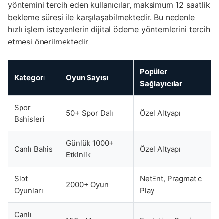
yöntemini tercih eden kullanıcılar, maksimum 12 saatlik
bekleme süresi ile karşılaşabilmektedir. Bu nedenle
hızlı işlem isteyenlerin dijital ödeme yöntemlerini tercih
etmesi önerilmektedir.
Popüler
Kategori
Oyun Sayısı
Sağlayıcılar
Spor
50+ Spor Dalı
Özel Altyapı
Bahisleri
Günlük 1000+
Canlı Bahis
Özel Altyapı
Etkinlik
Slot
NetEnt, Pragmatic
2000+ Oyun
Oyunları
Play
Canlı