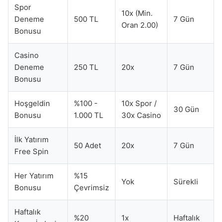
Spor
10x (Min.
Deneme
500 TL
7 Gün
Oran 2.00)
Bonusu
Casino
Deneme
250 TL
20x
7 Gün
Bonusu
Hoşgeldin
%100 -
10x Spor /
30 Gün
Bonusu
1.000 TL
30x Casino
İlk Yatırım
50 Adet
20x
7 Gün
Free Spin
Her Yatırım
%15
Yok
Sürekli
Bonusu
Çevrimsiz
Haftalık
%20
1x
Haftalık