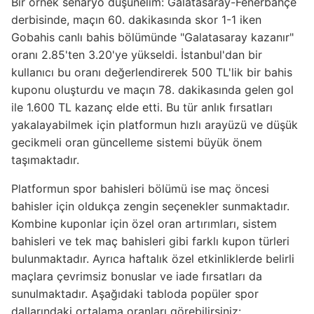
Bir örnek senaryo düşünelim: Galatasaray-Fenerbahçe
derbisinde, maçın 60. dakikasında skor 1-1 iken
Gobahis canlı bahis bölümünde "Galatasaray kazanır"
oranı 2.85'ten 3.20'ye yükseldi. İstanbul'dan bir
kullanıcı bu oranı değerlendirerek 500 TL'lik bir bahis
kuponu oluşturdu ve maçın 78. dakikasında gelen gol
ile 1.600 TL kazanç elde etti. Bu tür anlık fırsatları
yakalayabilmek için platformun hızlı arayüzü ve düşük
gecikmeli oran güncelleme sistemi büyük önem
taşımaktadır.
Platformun spor bahisleri bölümü ise maç öncesi
bahisler için oldukça zengin seçenekler sunmaktadır.
Kombine kuponlar için özel oran artırımları, sistem
bahisleri ve tek maç bahisleri gibi farklı kupon türleri
bulunmaktadır. Ayrıca haftalık özel etkinliklerde belirli
maçlara çevrimsiz bonuslar ve iade fırsatları da
sunulmaktadır. Aşağıdaki tabloda popüler spor
dallarındaki ortalama oranları görebilirsiniz: