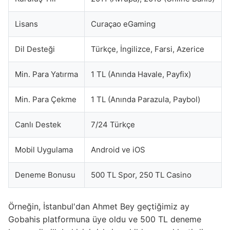
Lisans
Curaçao eGaming
Dil Desteği
Türkçe, İngilizce, Farsi, Azerice
Min. Para Yatırma
1 TL (Anında Havale, Payfix)
Min. Para Çekme
1 TL (Anında Parazula, Paybol)
Canlı Destek
7/24 Türkçe
Mobil Uygulama
Android ve iOS
Deneme Bonusu
500 TL Spor, 250 TL Casino
Örneğin, İstanbul'dan Ahmet Bey geçtiğimiz ay
Gobahis platformuna üye oldu ve 500 TL deneme