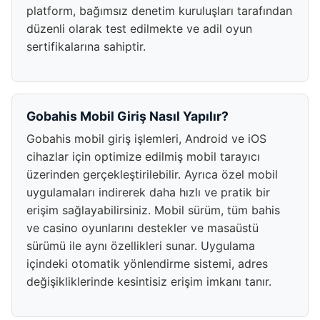
platform, bağımsız denetim kuruluşları tarafından
düzenli olarak test edilmekte ve adil oyun
sertifikalarına sahiptir.
Gobahis Mobil Giriş Nasıl Yapılır?
Gobahis mobil giriş işlemleri, Android ve iOS
cihazlar için optimize edilmiş mobil tarayıcı
üzerinden gerçekleştirilebilir. Ayrıca özel mobil
uygulamaları indirerek daha hızlı ve pratik bir
erişim sağlayabilirsiniz. Mobil sürüm, tüm bahis
ve casino oyunlarını destekler ve masaüstü
sürümü ile aynı özellikleri sunar. Uygulama
içindeki otomatik yönlendirme sistemi, adres
değişikliklerinde kesintisiz erişim imkanı tanır.