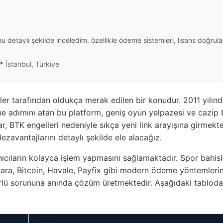
nu detaylı şekilde inceledim. özellikle ödeme sistemleri, lisans doğru
 İstanbul, Türkiye
erler tarafından oldukça merak edilen bir konudur. 2011 yıl
rüne adımını atan bu platform, geniş oyun yelpazesi ve cazip
ar, BTK engelleri nedeniyle sıkça yeni link arayışına girmek
dezavantajlarını detaylı şekilde ele alacağız.
ıcıların kolayca işlem yapmasını sağlamaktadır. Spor bahisler
ara, Bitcoin, Havale, Payfix gibi modern ödeme yöntemlerin
 türlü sorununa anında çözüm üretmektedir. Aşağıdaki tabloda 