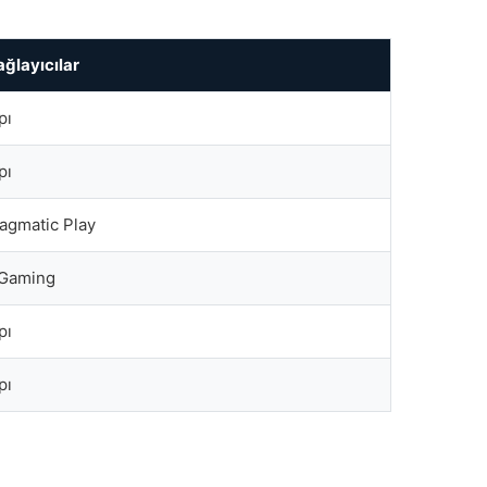
ğlayıcılar
pı
pı
ragmatic Play
 Gaming
pı
pı