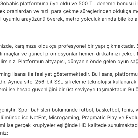
obahis platformuna üye oldu ve 500 TL deneme bonusu ile il
ksek oranlardan ve hızlı para çekme süreçlerinden oldukça me
l uyumlu arayüzünü överek, metro yolculuklarında bile kolayc
mizde, karşımıza oldukça profesyonel bir yapı çıkmaktadır. 
anlı maçlar ve güncel promosyonlar hemen dikkatinizi çeker.
ilirsiniz. Platformun altyapısı, dünyanın önde gelen oyun sa
g lisansı ile faaliyet göstermektedir. Bu lisans, platformun
 Ayrıca site, 256-bit SSL şifreleme teknolojisi kullanarak tü
emi ise hesap güvenliğini bir üst seviyeye taşımaktadır. Bu ö
niştir. Spor bahisleri bölümünde futbol, basketbol, tenis, 
 bölümünde ise NetEnt, Microgaming, Pragmatic Play ve Evolu
i ise gerçek krupiyeler eşliğinde HD kalitede sunulmaktad
niz: