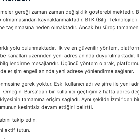
emeler gereği zaman zaman değişiklik gösterebilmektedir. B
p olmamasından kaynaklanmaktadır. BTK (Bilgi Teknolojileri 
erine taşınmasına neden olmaktadır. Ancak bu süreç tamamen 
arklı yolu bulunmaktadır. İlk ve en güvenilir yöntem, platfo
e kanalları üzerinden yeni adres anında duyurulmaktadır. İki
 bilgilendirme mesajlarıdır. Üçüncü yöntem olarak, platform
de erişim engeli anında yeni adrese yönlendirme sağlanır.
lenmesine gerek yoktur. Eski kullanıcı adı ve şifre ile yeni a
. Örneğin, Bursa'dan bir kullanıcı geçtiğimiz hafta adres değiş
iyesinin tamamına erişim sağladı. Aynı şekilde İzmir'den bir
munun kesintisiz devam ettiğini belirtti.
bını takip edin.
i aktif tutun.