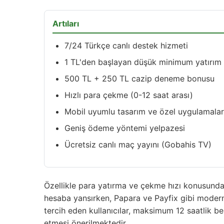
Artıları
7/24 Türkçe canlı destek hizmeti
1 TL'den başlayan düşük minimum yatırım l
500 TL + 250 TL cazip deneme bonusu
Hızlı para çekme (0-12 saat arası)
Mobil uyumlu tasarım ve özel uygulamalar
Geniş ödeme yöntemi yelpazesi
Ücretsiz canlı maç yayını (Gobahis TV)
Özellikle para yatırma ve çekme hızı konusunda 
hesaba yansırken, Papara ve Payfix gibi modern
tercih eden kullanıcılar, maksimum 12 saatlik bek
etmesi önerilmektedir.