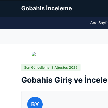
Gobahis İnceleme
Ana Sayf
Son Güncelleme: 3 Ağustos 2026
Gobahis Giriş ve İnce
BY