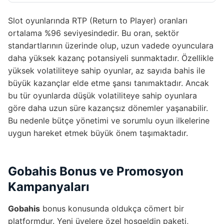
Slot oyunlarında RTP (Return to Player) oranları
ortalama %96 seviyesindedir. Bu oran, sektör
standartlarının üzerinde olup, uzun vadede oyunculara
daha yüksek kazanç potansiyeli sunmaktadır. Özellikle
yüksek volatiliteye sahip oyunlar, az sayıda bahis ile
büyük kazançlar elde etme şansı tanımaktadır. Ancak
bu tür oyunlarda düşük volatiliteye sahip oyunlara
göre daha uzun süre kazançsız dönemler yaşanabilir.
Bu nedenle bütçe yönetimi ve sorumlu oyun ilkelerine
uygun hareket etmek büyük önem taşımaktadır.
Gobahis Bonus ve Promosyon
Kampanyaları
Gobahis
bonus konusunda oldukça cömert bir
platformdur. Yeni üyelere özel hoşgeldin paketi,