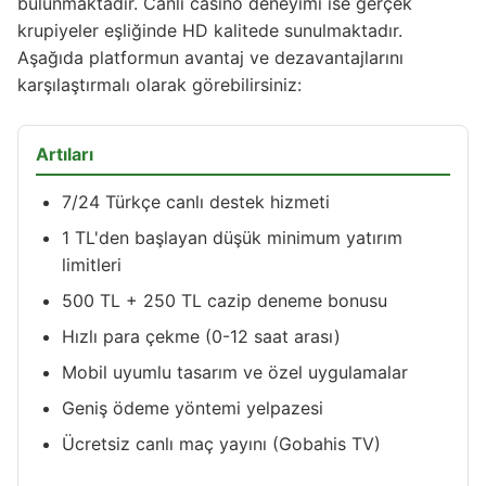
bulunmaktadır. Canlı casino deneyimi ise gerçek
krupiyeler eşliğinde HD kalitede sunulmaktadır.
Aşağıda platformun avantaj ve dezavantajlarını
karşılaştırmalı olarak görebilirsiniz:
Artıları
7/24 Türkçe canlı destek hizmeti
1 TL'den başlayan düşük minimum yatırım
limitleri
500 TL + 250 TL cazip deneme bonusu
Hızlı para çekme (0-12 saat arası)
Mobil uyumlu tasarım ve özel uygulamalar
Geniş ödeme yöntemi yelpazesi
Ücretsiz canlı maç yayını (Gobahis TV)