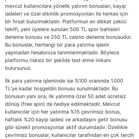
mevcut kullanıcılara yönelik yatırım bonusları, kayıp
iadeleri ve özel etkinlik promosyonları ile herkes için
bir fırsat bulunmaktadır. Platformun en dikkat çekici
teklifi, yeni üyelere sunulan 500 TL spor bahisleri
deneme bonusu ve 250 TL casino deneme bonusudur.
Bu bonuslar, herhangi bir para yatırma işlemi
yapmadan hesabınıza tanımlanmaktadır. Böylece
platformu risksiz bir şekilde test etme imkanı
bulursunuz.
İlk para yatırma işleminde ise %100 oranında 1.000
TL'ye kadar hoşgeldin bonusu sunulmaktadır. Bu
bonusun yanı sıra, ilk yatırıma özel 50 adet ücretsiz
dönüş (free spin) de hediye edilmektedir. Mevcut
kullanıcılar için her yatırıma %15 çevrimsiz bonus,
haftalık %20 kayıp iadesi ve arkadaşını getir bonusu
gibi sürekli promosyonlar aktif durumdadır. Özellikle
çevrimsiz bonuslar, kullanıcılar tarafından en çok tercih