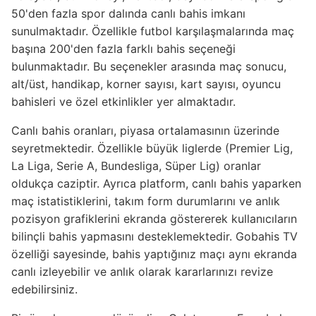
50'den fazla spor dalında canlı bahis imkanı
sunulmaktadır. Özellikle futbol karşılaşmalarında maç
başına 200'den fazla farklı bahis seçeneği
bulunmaktadır. Bu seçenekler arasında maç sonucu,
alt/üst, handikap, korner sayısı, kart sayısı, oyuncu
bahisleri ve özel etkinlikler yer almaktadır.
Canlı bahis oranları, piyasa ortalamasının üzerinde
seyretmektedir. Özellikle büyük liglerde (Premier Lig,
La Liga, Serie A, Bundesliga, Süper Lig) oranlar
oldukça caziptir. Ayrıca platform, canlı bahis yaparken
maç istatistiklerini, takım form durumlarını ve anlık
pozisyon grafiklerini ekranda göstererek kullanıcıların
bilinçli bahis yapmasını desteklemektedir. Gobahis TV
özelliği sayesinde, bahis yaptığınız maçı aynı ekranda
canlı izleyebilir ve anlık olarak kararlarınızı revize
edebilirsiniz.