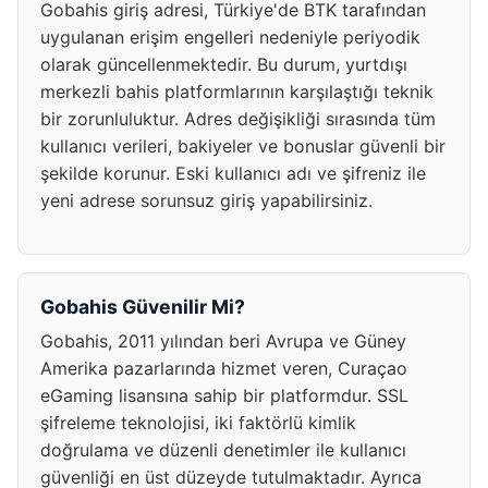
Gobahis giriş adresi, Türkiye'de BTK tarafından
uygulanan erişim engelleri nedeniyle periyodik
olarak güncellenmektedir. Bu durum, yurtdışı
merkezli bahis platformlarının karşılaştığı teknik
bir zorunluluktur. Adres değişikliği sırasında tüm
kullanıcı verileri, bakiyeler ve bonuslar güvenli bir
şekilde korunur. Eski kullanıcı adı ve şifreniz ile
yeni adrese sorunsuz giriş yapabilirsiniz.
Gobahis Güvenilir Mi?
Gobahis, 2011 yılından beri Avrupa ve Güney
Amerika pazarlarında hizmet veren, Curaçao
eGaming lisansına sahip bir platformdur. SSL
şifreleme teknolojisi, iki faktörlü kimlik
doğrulama ve düzenli denetimler ile kullanıcı
güvenliği en üst düzeyde tutulmaktadır. Ayrıca