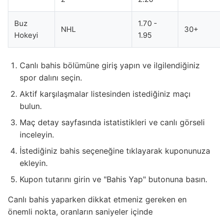
Buz
1.70 -
NHL
30+
Hokeyi
1.95
Canlı bahis bölümüne giriş yapın ve ilgilendiğiniz
spor dalını seçin.
Aktif karşılaşmalar listesinden istediğiniz maçı
bulun.
Maç detay sayfasında istatistikleri ve canlı görseli
inceleyin.
İstediğiniz bahis seçeneğine tıklayarak kuponunuza
ekleyin.
Kupon tutarını girin ve "Bahis Yap" butonuna basın.
Canlı bahis yaparken dikkat etmeniz gereken en
önemli nokta, oranların saniyeler içinde