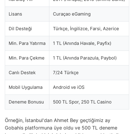
Lisans
Curaçao eGaming
Dil Desteği
Türkçe, İngilizce, Farsi, Azerice
Min. Para Yatırma
1 TL (Anında Havale, Payfix)
Min. Para Çekme
1 TL (Anında Parazula, Paybol)
Canlı Destek
7/24 Türkçe
Mobil Uygulama
Android ve iOS
Deneme Bonusu
500 TL Spor, 250 TL Casino
Örneğin, İstanbul'dan Ahmet Bey geçtiğimiz ay
Gobahis platformuna üye oldu ve 500 TL deneme