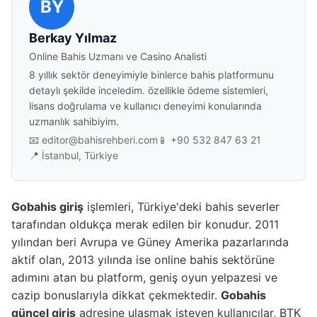
BY
Berkay Yılmaz
Online Bahis Uzmanı ve Casino Analisti
8 yıllık sektör deneyimiyle binlerce bahis platformunu
detaylı şekilde inceledim. özellikle ödeme sistemleri,
lisans doğrulama ve kullanıcı deneyimi konularında
uzmanlık sahibiyim.
📧 editor@bahisrehberi.com
📱 +90 532 847 63 21
📍 İstanbul, Türkiye
Gobahis giriş
işlemleri, Türkiye'deki bahis severler
tarafından oldukça merak edilen bir konudur. 2011
yılından beri Avrupa ve Güney Amerika pazarlarında
aktif olan, 2013 yılında ise online bahis sektörüne
adımını atan bu platform, geniş oyun yelpazesi ve
cazip bonuslarıyla dikkat çekmektedir.
Gobahis
güncel giriş
adresine ulaşmak isteyen kullanıcılar, BTK