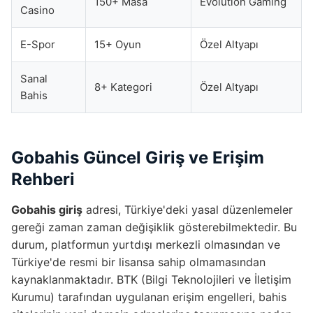
150+ Masa
Evolution Gaming
Casino
E-Spor
15+ Oyun
Özel Altyapı
Sanal
8+ Kategori
Özel Altyapı
Bahis
Gobahis Güncel Giriş ve Erişim
Rehberi
Gobahis giriş
adresi, Türkiye'deki yasal düzenlemeler
gereği zaman zaman değişiklik gösterebilmektedir. Bu
durum, platformun yurtdışı merkezli olmasından ve
Türkiye'de resmi bir lisansa sahip olmamasından
kaynaklanmaktadır. BTK (Bilgi Teknolojileri ve İletişim
Kurumu) tarafından uygulanan erişim engelleri, bahis