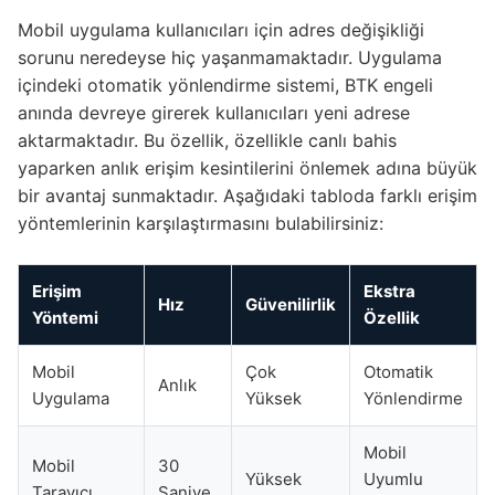
Mobil uygulama kullanıcıları için adres değişikliği
sorunu neredeyse hiç yaşanmamaktadır. Uygulama
içindeki otomatik yönlendirme sistemi, BTK engeli
anında devreye girerek kullanıcıları yeni adrese
aktarmaktadır. Bu özellik, özellikle canlı bahis
yaparken anlık erişim kesintilerini önlemek adına büyük
bir avantaj sunmaktadır. Aşağıdaki tabloda farklı erişim
yöntemlerinin karşılaştırmasını bulabilirsiniz:
Erişim
Ekstra
Hız
Güvenilirlik
Yöntemi
Özellik
Mobil
Çok
Otomatik
Anlık
Uygulama
Yüksek
Yönlendirme
Mobil
Mobil
30
Yüksek
Uyumlu
Tarayıcı
Saniye