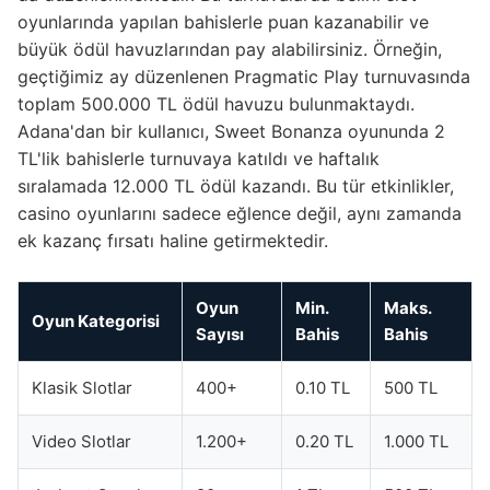
oyunlarında yapılan bahislerle puan kazanabilir ve
büyük ödül havuzlarından pay alabilirsiniz. Örneğin,
geçtiğimiz ay düzenlenen Pragmatic Play turnuvasında
toplam 500.000 TL ödül havuzu bulunmaktaydı.
Adana'dan bir kullanıcı, Sweet Bonanza oyununda 2
TL'lik bahislerle turnuvaya katıldı ve haftalık
sıralamada 12.000 TL ödül kazandı. Bu tür etkinlikler,
casino oyunlarını sadece eğlence değil, aynı zamanda
ek kazanç fırsatı haline getirmektedir.
Oyun
Min.
Maks.
Oyun Kategorisi
Sayısı
Bahis
Bahis
Klasik Slotlar
400+
0.10 TL
500 TL
Video Slotlar
1.200+
0.20 TL
1.000 TL