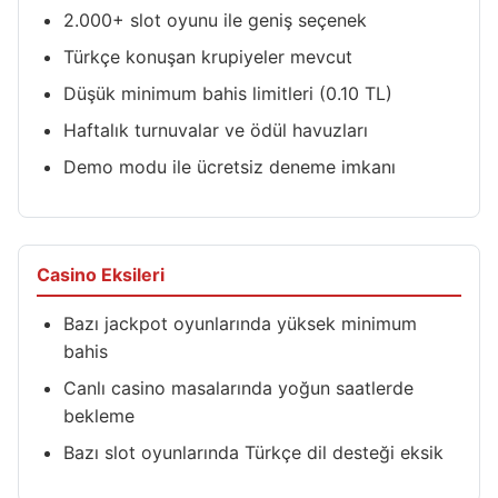
2.000+ slot oyunu ile geniş seçenek
Türkçe konuşan krupiyeler mevcut
Düşük minimum bahis limitleri (0.10 TL)
Haftalık turnuvalar ve ödül havuzları
Demo modu ile ücretsiz deneme imkanı
Casino Eksileri
Bazı jackpot oyunlarında yüksek minimum
bahis
Canlı casino masalarında yoğun saatlerde
bekleme
Bazı slot oyunlarında Türkçe dil desteği eksik