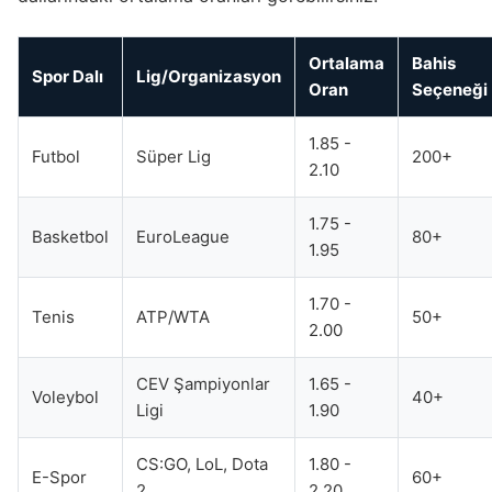
Ortalama
Bahis
Spor Dalı
Lig/Organizasyon
Oran
Seçeneği
1.85 -
Futbol
Süper Lig
200+
2.10
1.75 -
Basketbol
EuroLeague
80+
1.95
1.70 -
Tenis
ATP/WTA
50+
2.00
CEV Şampiyonlar
1.65 -
Voleybol
40+
Ligi
1.90
CS:GO, LoL, Dota
1.80 -
E-Spor
60+
2
2.20