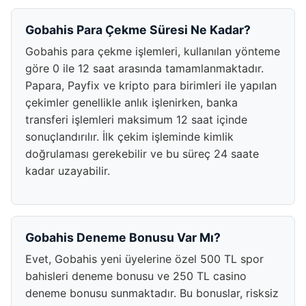
Gobahis Para Çekme Süresi Ne Kadar?
Gobahis para çekme işlemleri, kullanılan yönteme
göre 0 ile 12 saat arasında tamamlanmaktadır.
Papara, Payfix ve kripto para birimleri ile yapılan
çekimler genellikle anlık işlenirken, banka
transferi işlemleri maksimum 12 saat içinde
sonuçlandırılır. İlk çekim işleminde kimlik
doğrulaması gerekebilir ve bu süreç 24 saate
kadar uzayabilir.
Gobahis Deneme Bonusu Var Mı?
Evet, Gobahis yeni üyelerine özel 500 TL spor
bahisleri deneme bonusu ve 250 TL casino
deneme bonusu sunmaktadır. Bu bonuslar, risksiz