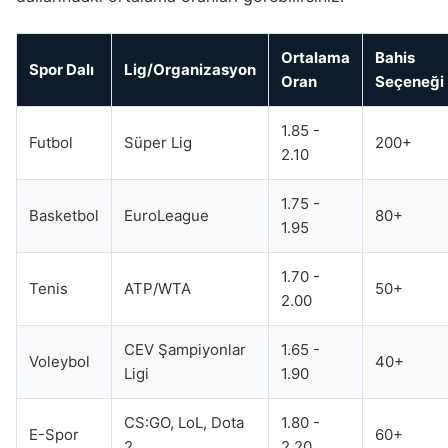
Ortalama
Bahis
Spor Dalı
Lig/Organizasyon
Oran
Seçeneği
1.85 -
Futbol
Süper Lig
200+
2.10
1.75 -
Basketbol
EuroLeague
80+
1.95
1.70 -
Tenis
ATP/WTA
50+
2.00
CEV Şampiyonlar
1.65 -
Voleybol
40+
Ligi
1.90
CS:GO, LoL, Dota
1.80 -
E-Spor
60+
2
2.20