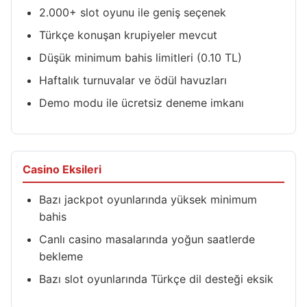
2.000+ slot oyunu ile geniş seçenek
Türkçe konuşan krupiyeler mevcut
Düşük minimum bahis limitleri (0.10 TL)
Haftalık turnuvalar ve ödül havuzları
Demo modu ile ücretsiz deneme imkanı
Casino Eksileri
Bazı jackpot oyunlarında yüksek minimum
bahis
Canlı casino masalarında yoğun saatlerde
bekleme
Bazı slot oyunlarında Türkçe dil desteği eksik