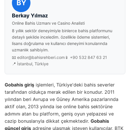
BY
Berkay Yılmaz
Online Bahis Uzmanı ve Casino Analisti
8 yıllık sektör deneyimiyle binlerce bahis platformunu
detaylı şekilde inceledim. özellikle ödeme sistemleri,
lisans doğrulama ve kullanıcı deneyimi konularında
uzmanlık sahibiyim.
📧 editor@bahisrehberi.com
📱 +90 532 847 63 21
📍 İstanbul, Türkiye
Gobahis giriş
işlemleri, Türkiye'deki bahis severler
tarafından oldukça merak edilen bir konudur. 2011
yılından beri Avrupa ve Güney Amerika pazarlarında
aktif olan, 2013 yılında ise online bahis sektörüne
adımını atan bu platform, geniş oyun yelpazesi ve
cazip bonuslarıyla dikkat çekmektedir.
Gobahis
güncel giriş
adresine ulaşmak isteyen kullanıcılar, BTK