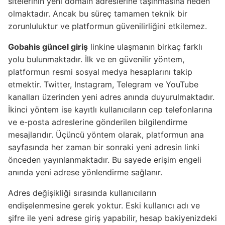
sitelerinin yeni domain adreslerine taşınmasına neden
olmaktadır. Ancak bu süreç tamamen teknik bir
zorunluluktur ve platformun güvenilirliğini etkilemez.
Gobahis güncel giriş
linkine ulaşmanın birkaç farklı
yolu bulunmaktadır. İlk ve en güvenilir yöntem,
platformun resmi sosyal medya hesaplarını takip
etmektir. Twitter, Instagram, Telegram ve YouTube
kanalları üzerinden yeni adres anında duyurulmaktadır.
İkinci yöntem ise kayıtlı kullanıcıların cep telefonlarına
ve e-posta adreslerine gönderilen bilgilendirme
mesajlarıdır. Üçüncü yöntem olarak, platformun ana
sayfasında her zaman bir sonraki yeni adresin linki
önceden yayınlanmaktadır. Bu sayede erişim engeli
anında yeni adrese yönlendirme sağlanır.
Adres değişikliği sırasında kullanıcıların
endişelenmesine gerek yoktur. Eski kullanıcı adı ve
şifre ile yeni adrese giriş yapabilir, hesap bakiyenizdeki