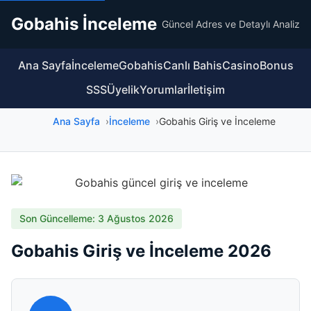
Gobahis İnceleme
Güncel Adres ve Detaylı Analiz
Ana Sayfa
İnceleme
Gobahis
Canlı Bahis
Casino
Bonus
SSS
Üyelik
Yorumlar
İletişim
Ana Sayfa
İnceleme
Gobahis Giriş ve İnceleme
Son Güncelleme: 3 Ağustos 2026
Gobahis Giriş ve İnceleme 2026