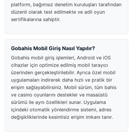
platform, bağımsız denetim kuruluşları tarafından
düzenli olarak test edilmekte ve adil oyun
sertifikalarına sahiptir.
Gobahis Mobil Giriş Nasıl Yapılır?
Gobahis mobil giriş işlemleri, Android ve iOS
cihazlar için optimize edilmiş mobil tarayıcı
üzerinden gerçekleştirilebilir. Ayrıca özel mobil
uygulamaları indirerek daha hızlı ve pratik bir
erişim sağlayabilirsiniz. Mobil sürüm, tüm bahis
ve casino oyunlarını destekler ve masaüstü
sürümü ile aynı özellikleri sunar. Uygulama
içindeki otomatik yönlendirme sistemi, adres
değişikliklerinde kesintisiz erişim imkanı tanır.