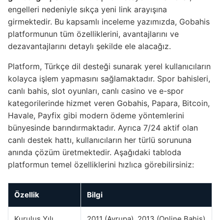
engelleri nedeniyle sıkça yeni link arayışına
girmektedir. Bu kapsamlı inceleme yazımızda, Gobahis
platformunun tüm özelliklerini, avantajlarını ve
dezavantajlarını detaylı şekilde ele alacağız.
Platform, Türkçe dil desteği sunarak yerel kullanıcıların
kolayca işlem yapmasını sağlamaktadır. Spor bahisleri,
canlı bahis, slot oyunları, canlı casino ve e-spor
kategorilerinde hizmet veren Gobahis, Papara, Bitcoin,
Havale, Payfix gibi modern ödeme yöntemlerini
bünyesinde barındırmaktadır. Ayrıca 7/24 aktif olan
canlı destek hattı, kullanıcıların her türlü sorununa
anında çözüm üretmektedir. Aşağıdaki tabloda
platformun temel özelliklerini hızlıca görebilirsiniz:
Özellik
Bilgi
Kuruluş Yılı
2011 (Avrupa), 2013 (Online Bahis)