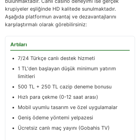
bulunmaktadır. Canlı casino deneyimi ise gerçek
krupiyeler eşliğinde HD kalitede sunulmaktadır.
Aşağıda platformun avantaj ve dezavantajlarını
karşılaştırmalı olarak görebilirsiniz:
Artıları
7/24 Türkçe canlı destek hizmeti
1 TL'den başlayan düşük minimum yatırım
limitleri
500 TL + 250 TL cazip deneme bonusu
Hızlı para çekme (0-12 saat arası)
Mobil uyumlu tasarım ve özel uygulamalar
Geniş ödeme yöntemi yelpazesi
Ücretsiz canlı maç yayını (Gobahis TV)