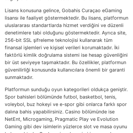
Lisans konusuna gelince, Gobahis Curaçao eGaming
lisansı ile faaliyet göstermektedir. Bu lisans, platformun
uluslararası standartlarda hizmet verdiğini ve düzenli
denetimlere tabi olduğunu göstermektedir. Ayrıca site,
256-bit SSL şifreleme teknolojisi kullanarak tüm
finansal işlemleri ve kişisel verileri korumaktadır. İki
faktörlü kimlik doğrulama sistemi ise hesap güvenliğini
bir üst seviyeye taşımaktadır. Bu özellikler, platformun
güvenilirliği konusunda kullanıcılara önemli bir garanti
sunmaktadır.
Platformun sunduğu oyun kategorileri oldukça geniştir.
Spor bahisleri bölümünde futbol, basketbol, tenis,
voleybol, buz hokeyi ve e-spor gibi onlarca farklı spor
dalına bahis yapabilirsiniz. Casino bölümünde ise
NetEnt, Microgaming, Pragmatic Play ve Evolution
Gaming gibi dev isimlerin yüzlerce slot ve masa oyunu