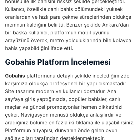
bonusu ile ilk bahisini risksiz şekilde gerçekleştirdi.
Kullanıcı, özellikle canlı bahis bölümündeki yüksek
oranlardan ve hızlı para çekme süreçlerinden oldukça
memnun kaldığını belirtti. Benzer şekilde Ankara'dan
bir başka kullanıcı, platformun mobil uyumlu
arayüzünü överek, metro yolculuklarında bile kolayca
bahis yapabildiğini ifade etti.
Gobahis Platform İncelemesi
Gobahis
platformunu detaylı şekilde incelediğimizde,
karşımıza oldukça profesyonel bir yapı çıkmaktadır.
Site tasarımı modern ve kullanıcı dostudur. Ana
sayfaya giriş yaptığınızda, popüler bahisler, canlı
maçlar ve güncel promosyonlar hemen dikkatinizi
çeker. Navigasyon menüsü oldukça anlaşılırdır ve
aradığınız bölüme en fazla iki tıklama ile ulaşabilirsiniz.
Platformun altyapısı, dünyanın önde gelen oyun
sağlayıcıları tarafından desteklenmektedir.