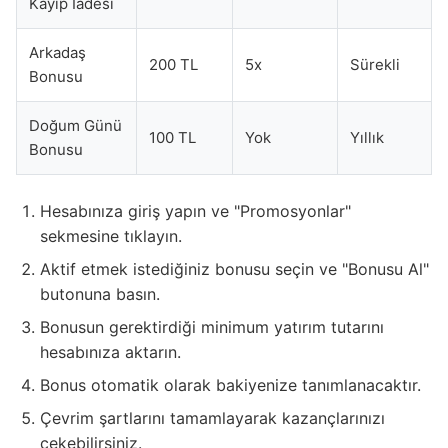
Kayıp İadesi
Arkadaş
200 TL
5x
Sürekli
Bonusu
Doğum Günü
100 TL
Yok
Yıllık
Bonusu
Hesabınıza giriş yapın ve "Promosyonlar"
sekmesine tıklayın.
Aktif etmek istediğiniz bonusu seçin ve "Bonusu Al"
butonuna basın.
Bonusun gerektirdiği minimum yatırım tutarını
hesabınıza aktarın.
Bonus otomatik olarak bakiyenize tanımlanacaktır.
Çevrim şartlarını tamamlayarak kazançlarınızı
çekebilirsiniz.