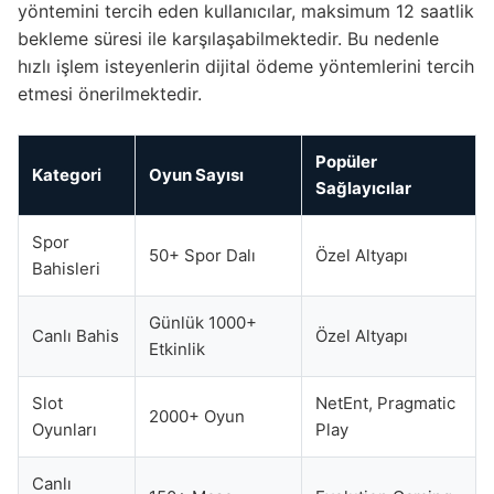
yöntemini tercih eden kullanıcılar, maksimum 12 saatlik
bekleme süresi ile karşılaşabilmektedir. Bu nedenle
hızlı işlem isteyenlerin dijital ödeme yöntemlerini tercih
etmesi önerilmektedir.
Popüler
Kategori
Oyun Sayısı
Sağlayıcılar
Spor
50+ Spor Dalı
Özel Altyapı
Bahisleri
Günlük 1000+
Canlı Bahis
Özel Altyapı
Etkinlik
Slot
NetEnt, Pragmatic
2000+ Oyun
Oyunları
Play
Canlı