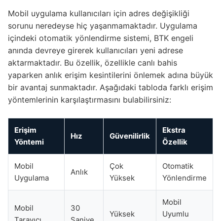
Mobil uygulama kullanıcıları için adres değişikliği
sorunu neredeyse hiç yaşanmamaktadır. Uygulama
içindeki otomatik yönlendirme sistemi, BTK engeli
anında devreye girerek kullanıcıları yeni adrese
aktarmaktadır. Bu özellik, özellikle canlı bahis
yaparken anlık erişim kesintilerini önlemek adına büyük
bir avantaj sunmaktadır. Aşağıdaki tabloda farklı erişim
yöntemlerinin karşılaştırmasını bulabilirsiniz:
Erişim
Ekstra
Hız
Güvenilirlik
Yöntemi
Özellik
Mobil
Çok
Otomatik
Anlık
Uygulama
Yüksek
Yönlendirme
Mobil
Mobil
30
Yüksek
Uyumlu
Tarayıcı
Saniye