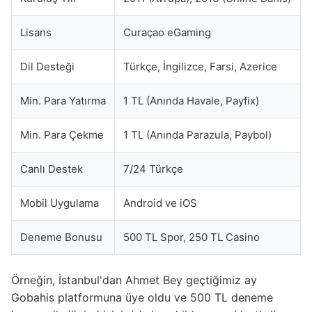
Lisans
Curaçao eGaming
Dil Desteği
Türkçe, İngilizce, Farsi, Azerice
Min. Para Yatırma
1 TL (Anında Havale, Payfix)
Min. Para Çekme
1 TL (Anında Parazula, Paybol)
Canlı Destek
7/24 Türkçe
Mobil Uygulama
Android ve iOS
Deneme Bonusu
500 TL Spor, 250 TL Casino
Örneğin, İstanbul'dan Ahmet Bey geçtiğimiz ay
Gobahis platformuna üye oldu ve 500 TL deneme