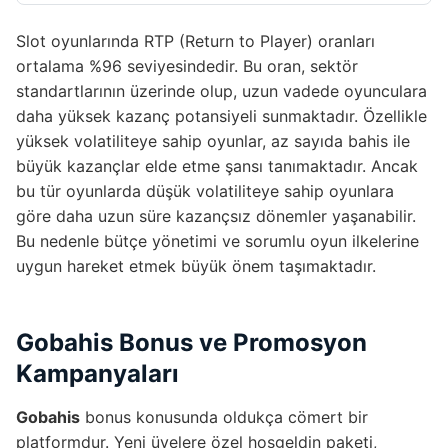
Slot oyunlarında RTP (Return to Player) oranları
ortalama %96 seviyesindedir. Bu oran, sektör
standartlarının üzerinde olup, uzun vadede oyunculara
daha yüksek kazanç potansiyeli sunmaktadır. Özellikle
yüksek volatiliteye sahip oyunlar, az sayıda bahis ile
büyük kazançlar elde etme şansı tanımaktadır. Ancak
bu tür oyunlarda düşük volatiliteye sahip oyunlara
göre daha uzun süre kazançsız dönemler yaşanabilir.
Bu nedenle bütçe yönetimi ve sorumlu oyun ilkelerine
uygun hareket etmek büyük önem taşımaktadır.
Gobahis Bonus ve Promosyon
Kampanyaları
Gobahis
bonus konusunda oldukça cömert bir
platformdur. Yeni üyelere özel hoşgeldin paketi,