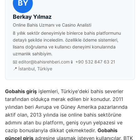
BY
Berkay Yılmaz
Online Bahis Uzmanı ve Casino Analisti
8 yıllık sektör deneyimiyle binlerce bahis platformunu
detaylı şekilde inceledim. özellikle ödeme sistemleri,
lisans doğrulama ve kullanıcı deneyimi konularında
uzmanlık sahibiyim.
📧 editor@bahisrehberi.com
📱 +90 532 847 63 21
📍 İstanbul, Türkiye
Gobahis giriş
işlemleri, Türkiye'deki bahis severler
tarafından oldukça merak edilen bir konudur. 2011
yılından beri Avrupa ve Güney Amerika pazarlarında
aktif olan, 2013 yılında ise online bahis sektörüne
adımını atan bu platform, geniş oyun yelpazesi ve
cazip bonuslarıyla dikkat çekmektedir.
Gobahis
güncel giriş
adresine ulaşmak isteyen kullanıcılar, BTK