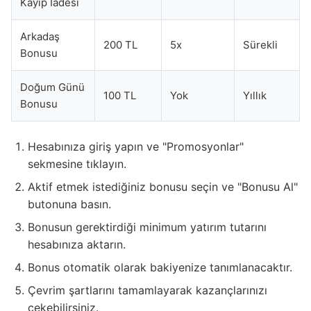
Kayıp İadesi
Arkadaş
200 TL
5x
Sürekli
Bonusu
Doğum Günü
100 TL
Yok
Yıllık
Bonusu
Hesabınıza giriş yapın ve "Promosyonlar"
sekmesine tıklayın.
Aktif etmek istediğiniz bonusu seçin ve "Bonusu Al"
butonuna basın.
Bonusun gerektirdiği minimum yatırım tutarını
hesabınıza aktarın.
Bonus otomatik olarak bakiyenize tanımlanacaktır.
Çevrim şartlarını tamamlayarak kazançlarınızı
çekebilirsiniz.