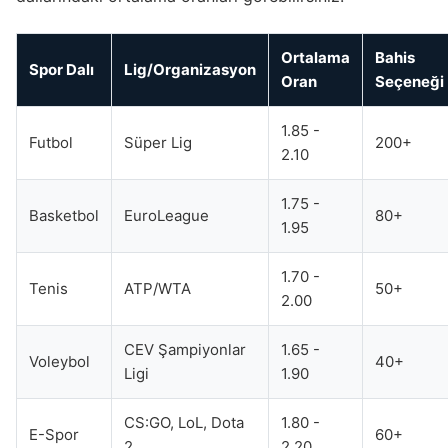
Ortalama
Bahis
Spor Dalı
Lig/Organizasyon
Oran
Seçeneği
1.85 -
Futbol
Süper Lig
200+
2.10
1.75 -
Basketbol
EuroLeague
80+
1.95
1.70 -
Tenis
ATP/WTA
50+
2.00
CEV Şampiyonlar
1.65 -
Voleybol
40+
Ligi
1.90
CS:GO, LoL, Dota
1.80 -
E-Spor
60+
2
2.20