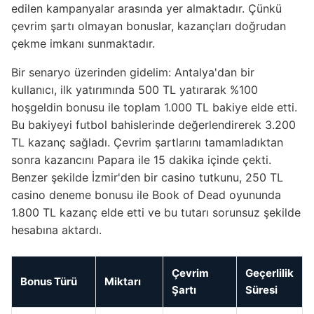
edilen kampanyalar arasında yer almaktadır. Çünkü
çevrim şartı olmayan bonuslar, kazançları doğrudan
çekme imkanı sunmaktadır.
Bir senaryo üzerinden gidelim: Antalya'dan bir
kullanıcı, ilk yatırımında 500 TL yatırarak %100
hoşgeldin bonusu ile toplam 1.000 TL bakiye elde etti.
Bu bakiyeyi futbol bahislerinde değerlendirerek 3.200
TL kazanç sağladı. Çevrim şartlarını tamamladıktan
sonra kazancını Papara ile 15 dakika içinde çekti.
Benzer şekilde İzmir'den bir casino tutkunu, 250 TL
casino deneme bonusu ile Book of Dead oyununda
1.800 TL kazanç elde etti ve bu tutarı sorunsuz şekilde
hesabına aktardı.
Çevrim
Geçerlilik
Bonus Türü
Miktarı
Şartı
Süresi