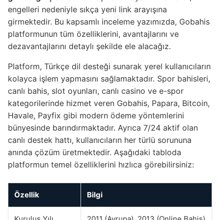
engelleri nedeniyle sıkça yeni link arayışına
girmektedir. Bu kapsamlı inceleme yazımızda, Gobahis
platformunun tüm özelliklerini, avantajlarını ve
dezavantajlarını detaylı şekilde ele alacağız.
Platform, Türkçe dil desteği sunarak yerel kullanıcıların
kolayca işlem yapmasını sağlamaktadır. Spor bahisleri,
canlı bahis, slot oyunları, canlı casino ve e-spor
kategorilerinde hizmet veren Gobahis, Papara, Bitcoin,
Havale, Payfix gibi modern ödeme yöntemlerini
bünyesinde barındırmaktadır. Ayrıca 7/24 aktif olan
canlı destek hattı, kullanıcıların her türlü sorununa
anında çözüm üretmektedir. Aşağıdaki tabloda
platformun temel özelliklerini hızlıca görebilirsiniz:
Özellik
Bilgi
Kuruluş Yılı
2011 (Avrupa), 2013 (Online Bahis)