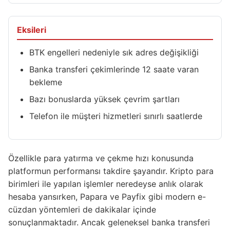
Eksileri
BTK engelleri nedeniyle sık adres değişikliği
Banka transferi çekimlerinde 12 saate varan
bekleme
Bazı bonuslarda yüksek çevrim şartları
Telefon ile müşteri hizmetleri sınırlı saatlerde
Özellikle para yatırma ve çekme hızı konusunda
platformun performansı takdire şayandır. Kripto para
birimleri ile yapılan işlemler neredeyse anlık olarak
hesaba yansırken, Papara ve Payfix gibi modern e-
cüzdan yöntemleri de dakikalar içinde
sonuçlanmaktadır. Ancak geleneksel banka transferi