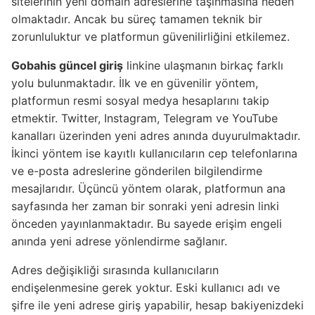
sitelerinin yeni domain adreslerine taşınmasına neden
olmaktadır. Ancak bu süreç tamamen teknik bir
zorunluluktur ve platformun güvenilirliğini etkilemez.
Gobahis güncel giriş
linkine ulaşmanın birkaç farklı
yolu bulunmaktadır. İlk ve en güvenilir yöntem,
platformun resmi sosyal medya hesaplarını takip
etmektir. Twitter, Instagram, Telegram ve YouTube
kanalları üzerinden yeni adres anında duyurulmaktadır.
İkinci yöntem ise kayıtlı kullanıcıların cep telefonlarına
ve e-posta adreslerine gönderilen bilgilendirme
mesajlarıdır. Üçüncü yöntem olarak, platformun ana
sayfasında her zaman bir sonraki yeni adresin linki
önceden yayınlanmaktadır. Bu sayede erişim engeli
anında yeni adrese yönlendirme sağlanır.
Adres değişikliği sırasında kullanıcıların
endişelenmesine gerek yoktur. Eski kullanıcı adı ve
şifre ile yeni adrese giriş yapabilir, hesap bakiyenizdeki