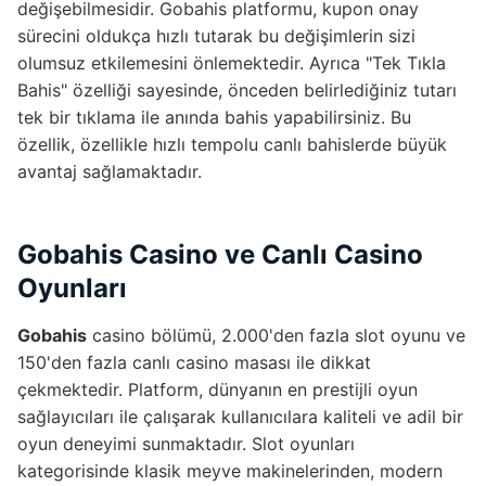
değişebilmesidir. Gobahis platformu, kupon onay
sürecini oldukça hızlı tutarak bu değişimlerin sizi
olumsuz etkilemesini önlemektedir. Ayrıca "Tek Tıkla
Bahis" özelliği sayesinde, önceden belirlediğiniz tutarı
tek bir tıklama ile anında bahis yapabilirsiniz. Bu
özellik, özellikle hızlı tempolu canlı bahislerde büyük
avantaj sağlamaktadır.
Gobahis Casino ve Canlı Casino
Oyunları
Gobahis
casino bölümü, 2.000'den fazla slot oyunu ve
150'den fazla canlı casino masası ile dikkat
çekmektedir. Platform, dünyanın en prestijli oyun
sağlayıcıları ile çalışarak kullanıcılara kaliteli ve adil bir
oyun deneyimi sunmaktadır. Slot oyunları
kategorisinde klasik meyve makinelerinden, modern