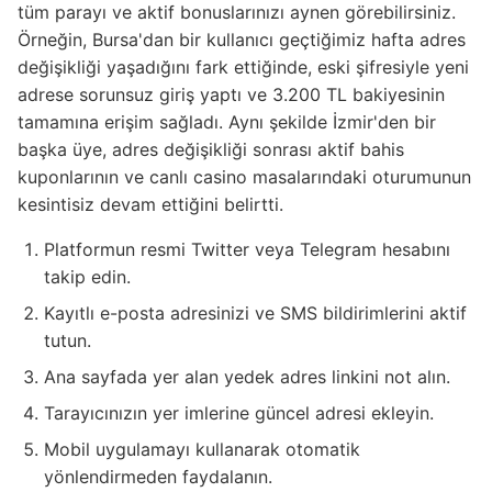
tüm parayı ve aktif bonuslarınızı aynen görebilirsiniz.
Örneğin, Bursa'dan bir kullanıcı geçtiğimiz hafta adres
değişikliği yaşadığını fark ettiğinde, eski şifresiyle yeni
adrese sorunsuz giriş yaptı ve 3.200 TL bakiyesinin
tamamına erişim sağladı. Aynı şekilde İzmir'den bir
başka üye, adres değişikliği sonrası aktif bahis
kuponlarının ve canlı casino masalarındaki oturumunun
kesintisiz devam ettiğini belirtti.
Platformun resmi Twitter veya Telegram hesabını
takip edin.
Kayıtlı e-posta adresinizi ve SMS bildirimlerini aktif
tutun.
Ana sayfada yer alan yedek adres linkini not alın.
Tarayıcınızın yer imlerine güncel adresi ekleyin.
Mobil uygulamayı kullanarak otomatik
yönlendirmeden faydalanın.