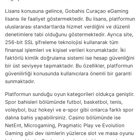
Lisans konusuna gelince, Gobahis Curaçao eGaming
lisansı ile faaliyet göstermektedir. Bu lisans, platformun
uluslararası standartlarda hizmet verdiğini ve düzenli
denetimlere tabi olduğunu göstermektedir. Ayrıca site,
256-bit SSL şifreleme teknolojisi kullanarak tüm
finansal işlemleri ve kişisel verileri korumaktadır. İki
faktörlü kimlik doğrulama sistemi ise hesap güvenliğini
bir üst seviyeye taşımaktadır. Bu özellikler, platformun
güvenilirliği konusunda kullanıcılara önemli bir garanti
sunmaktadır.
Platformun sunduğu oyun kategorileri oldukça geniştir.
Spor bahisleri bölümünde futbol, basketbol, tenis,
voleybol, buz hokeyi ve e-spor gibi onlarca farklı spor
dalına bahis yapabilirsiniz. Casino bölümünde ise
NetEnt, Microgaming, Pragmatic Play ve Evolution
Gaming gibi dev isimlerin yüzlerce slot ve masa oyunu