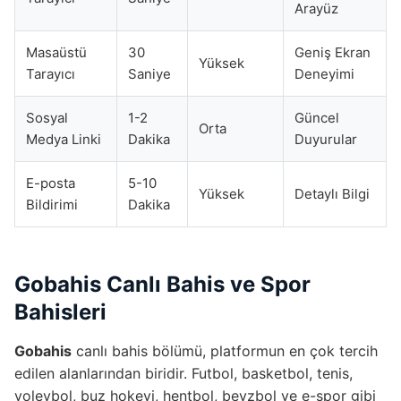
Arayüz
Masaüstü
30
Geniş Ekran
Yüksek
Tarayıcı
Saniye
Deneyimi
Sosyal
1-2
Güncel
Orta
Medya Linki
Dakika
Duyurular
E-posta
5-10
Yüksek
Detaylı Bilgi
Bildirimi
Dakika
Gobahis Canlı Bahis ve Spor
Bahisleri
Gobahis
canlı bahis bölümü, platformun en çok tercih
edilen alanlarından biridir. Futbol, basketbol, tenis,
voleybol, buz hokeyi, hentbol, beyzbol ve e-spor gibi