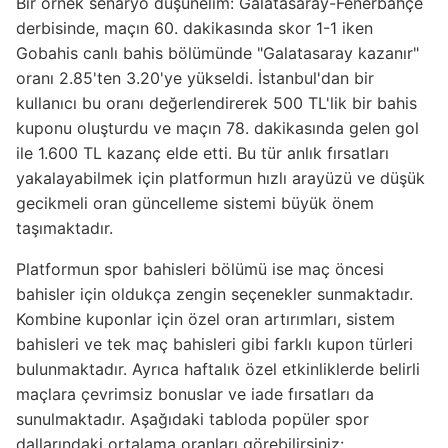
Bir örnek senaryo düşünelim: Galatasaray-Fenerbahçe
derbisinde, maçın 60. dakikasında skor 1-1 iken
Gobahis canlı bahis bölümünde "Galatasaray kazanır"
oranı 2.85'ten 3.20'ye yükseldi. İstanbul'dan bir
kullanıcı bu oranı değerlendirerek 500 TL'lik bir bahis
kuponu oluşturdu ve maçın 78. dakikasında gelen gol
ile 1.600 TL kazanç elde etti. Bu tür anlık fırsatları
yakalayabilmek için platformun hızlı arayüzü ve düşük
gecikmeli oran güncelleme sistemi büyük önem
taşımaktadır.
Platformun spor bahisleri bölümü ise maç öncesi
bahisler için oldukça zengin seçenekler sunmaktadır.
Kombine kuponlar için özel oran artırımları, sistem
bahisleri ve tek maç bahisleri gibi farklı kupon türleri
bulunmaktadır. Ayrıca haftalık özel etkinliklerde belirli
maçlara çevrimsiz bonuslar ve iade fırsatları da
sunulmaktadır. Aşağıdaki tabloda popüler spor
dallarındaki ortalama oranları görebilirsiniz: