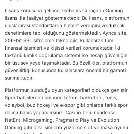
Lisans konusuna gelince, Gobahis Curaçao eGaming
lisansı ile faaliyet göstermektedir. Bu lisans, platformun
uluslararası standartlarda hizmet verdiğini ve düzenli
denetimlere tabi olduğunu göstermektedir. Ayrıca site,
256-bit SSL şifreleme teknolojisi kullanarak tüm
finansal işlemleri ve kişisel verileri korumaktadır. İki
faktörlü kimlik doğrulama sistemi ise hesap güvenliğini
bir üst seviyeye taşımaktadır. Bu özellikler, platformun
güvenilirliği konusunda kullanıcılara önemli bir garanti
sunmaktadır.
Platformun sunduğu oyun kategorileri oldukça geniştir.
Spor bahisleri bölümünde futbol, basketbol, tenis,
voleybol, buz hokeyi ve e-spor gibi onlarca farklı spor
dalına bahis yapabilirsiniz. Casino bölümünde ise
NetEnt, Microgaming, Pragmatic Play ve Evolution
Gaming gibi dev isimlerin yüzlerce slot ve masa oyunu