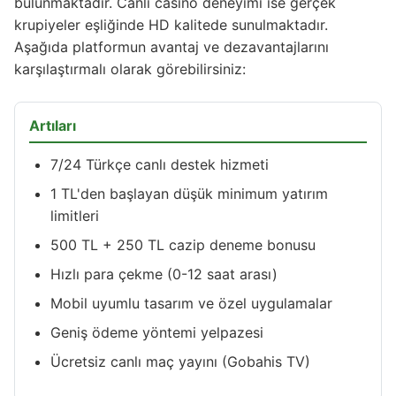
bulunmaktadır. Canlı casino deneyimi ise gerçek
krupiyeler eşliğinde HD kalitede sunulmaktadır.
Aşağıda platformun avantaj ve dezavantajlarını
karşılaştırmalı olarak görebilirsiniz:
Artıları
7/24 Türkçe canlı destek hizmeti
1 TL'den başlayan düşük minimum yatırım
limitleri
500 TL + 250 TL cazip deneme bonusu
Hızlı para çekme (0-12 saat arası)
Mobil uyumlu tasarım ve özel uygulamalar
Geniş ödeme yöntemi yelpazesi
Ücretsiz canlı maç yayını (Gobahis TV)