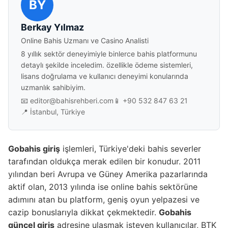
BY
Berkay Yılmaz
Online Bahis Uzmanı ve Casino Analisti
8 yıllık sektör deneyimiyle binlerce bahis platformunu
detaylı şekilde inceledim. özellikle ödeme sistemleri,
lisans doğrulama ve kullanıcı deneyimi konularında
uzmanlık sahibiyim.
📧 editor@bahisrehberi.com
📱 +90 532 847 63 21
📍 İstanbul, Türkiye
Gobahis giriş
işlemleri, Türkiye'deki bahis severler
tarafından oldukça merak edilen bir konudur. 2011
yılından beri Avrupa ve Güney Amerika pazarlarında
aktif olan, 2013 yılında ise online bahis sektörüne
adımını atan bu platform, geniş oyun yelpazesi ve
cazip bonuslarıyla dikkat çekmektedir.
Gobahis
güncel giriş
adresine ulaşmak isteyen kullanıcılar, BTK