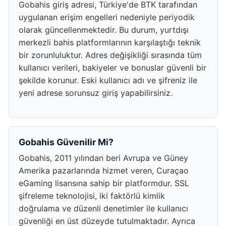
Gobahis giriş adresi, Türkiye'de BTK tarafından
uygulanan erişim engelleri nedeniyle periyodik
olarak güncellenmektedir. Bu durum, yurtdışı
merkezli bahis platformlarının karşılaştığı teknik
bir zorunluluktur. Adres değişikliği sırasında tüm
kullanıcı verileri, bakiyeler ve bonuslar güvenli bir
şekilde korunur. Eski kullanıcı adı ve şifreniz ile
yeni adrese sorunsuz giriş yapabilirsiniz.
Gobahis Güvenilir Mi?
Gobahis, 2011 yılından beri Avrupa ve Güney
Amerika pazarlarında hizmet veren, Curaçao
eGaming lisansına sahip bir platformdur. SSL
şifreleme teknolojisi, iki faktörlü kimlik
doğrulama ve düzenli denetimler ile kullanıcı
güvenliği en üst düzeyde tutulmaktadır. Ayrıca