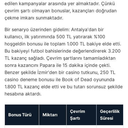
edilen kampanyalar arasında yer almaktadır. Çünkü
çevrim şartı olmayan bonuslar, kazançları doğrudan
çekme imkanı sunmaktadır.
Bir senaryo üzerinden gidelim: Antalya'dan bir
kullanıcı, ilk yatırımında 500 TL yatırarak %100
hoşgeldin bonusu ile toplam 1.000 TL bakiye elde etti.
Bu bakiyeyi futbol bahislerinde değerlendirerek 3.200
TL kazanç sağladı. Çevrim şartlarını tamamladıktan
sonra kazancını Papara ile 15 dakika içinde çekti.
Benzer şekilde İzmir'den bir casino tutkunu, 250 TL
casino deneme bonusu ile Book of Dead oyununda
1.800 TL kazanç elde etti ve bu tutarı sorunsuz şekilde
hesabına aktardı.
Çevrim
Geçerlilik
Bonus Türü
Miktarı
Şartı
Süresi