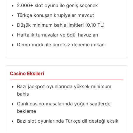
2.000+ slot oyunu ile geniş seçenek
Türkçe konuşan krupiyeler mevcut
Düşük minimum bahis limitleri (0.10 TL)
Haftalık turnuvalar ve ödül havuzları
Demo modu ile ücretsiz deneme imkanı
Casino Eksileri
Bazı jackpot oyunlarında yüksek minimum
bahis
Canlı casino masalarında yoğun saatlerde
bekleme
Bazı slot oyunlarında Türkçe dil desteği eksik