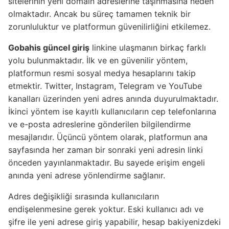
sitelerinin yeni domain adreslerine taşınmasına neden
olmaktadır. Ancak bu süreç tamamen teknik bir
zorunluluktur ve platformun güvenilirliğini etkilemez.
Gobahis güncel giriş
linkine ulaşmanın birkaç farklı
yolu bulunmaktadır. İlk ve en güvenilir yöntem,
platformun resmi sosyal medya hesaplarını takip
etmektir. Twitter, Instagram, Telegram ve YouTube
kanalları üzerinden yeni adres anında duyurulmaktadır.
İkinci yöntem ise kayıtlı kullanıcıların cep telefonlarına
ve e-posta adreslerine gönderilen bilgilendirme
mesajlarıdır. Üçüncü yöntem olarak, platformun ana
sayfasında her zaman bir sonraki yeni adresin linki
önceden yayınlanmaktadır. Bu sayede erişim engeli
anında yeni adrese yönlendirme sağlanır.
Adres değişikliği sırasında kullanıcıların
endişelenmesine gerek yoktur. Eski kullanıcı adı ve
şifre ile yeni adrese giriş yapabilir, hesap bakiyenizdeki