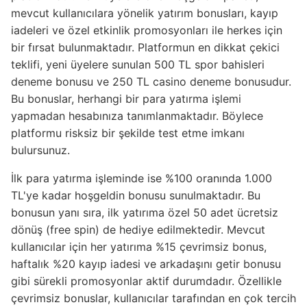
mevcut kullanıcılara yönelik yatırım bonusları, kayıp
iadeleri ve özel etkinlik promosyonları ile herkes için
bir fırsat bulunmaktadır. Platformun en dikkat çekici
teklifi, yeni üyelere sunulan 500 TL spor bahisleri
deneme bonusu ve 250 TL casino deneme bonusudur.
Bu bonuslar, herhangi bir para yatırma işlemi
yapmadan hesabınıza tanımlanmaktadır. Böylece
platformu risksiz bir şekilde test etme imkanı
bulursunuz.
İlk para yatırma işleminde ise %100 oranında 1.000
TL'ye kadar hoşgeldin bonusu sunulmaktadır. Bu
bonusun yanı sıra, ilk yatırıma özel 50 adet ücretsiz
dönüş (free spin) de hediye edilmektedir. Mevcut
kullanıcılar için her yatırıma %15 çevrimsiz bonus,
haftalık %20 kayıp iadesi ve arkadaşını getir bonusu
gibi sürekli promosyonlar aktif durumdadır. Özellikle
çevrimsiz bonuslar, kullanıcılar tarafından en çok tercih