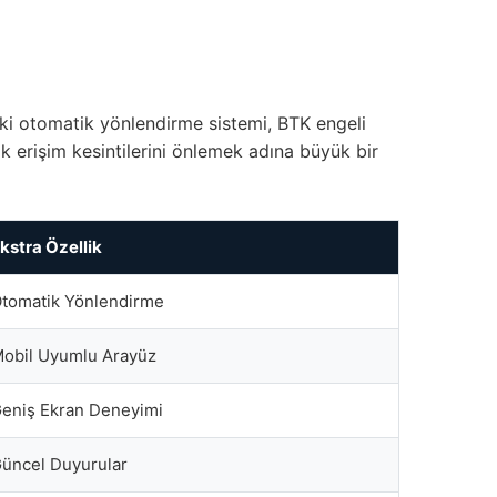
ki otomatik yönlendirme sistemi, BTK engeli
ık erişim kesintilerini önlemek adına büyük bir
kstra Özellik
tomatik Yönlendirme
obil Uyumlu Arayüz
eniş Ekran Deneyimi
üncel Duyurular