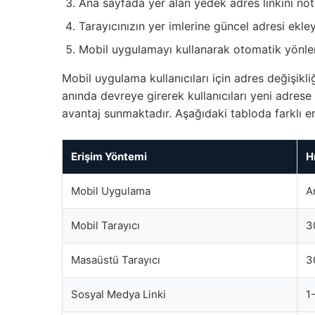
Ana sayfada yer alan yedek adres linkini not 
Tarayıcınızın yer imlerine güncel adresi ekley
Mobil uygulamayı kullanarak otomatik yönle
Mobil uygulama kullanıcıları için adres değişi
anında devreye girerek kullanıcıları yeni adrese 
avantaj sunmaktadır. Aşağıdaki tabloda farklı eri
Erişim Yöntemi
H
Mobil Uygulama
A
Mobil Tarayıcı
3
Masaüstü Tarayıcı
3
Sosyal Medya Linki
1