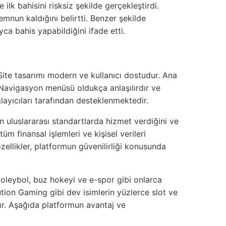
k bahisini risksiz şekilde gerçekleştirdi.
mnun kaldığını belirtti. Benzer şekilde
a bahis yapabildiğini ifade etti.
Site tasarımı modern ve kullanıcı dostudur. Ana
 Navigasyon menüsü oldukça anlaşılırdır ve
ğlayıcıları tarafından desteklenmektedir.
 uluslararası standartlarda hizmet verdiğini ve
m finansal işlemleri ve kişisel verileri
zellikler, platformun güvenilirliği konusunda
voleybol, buz hokeyi ve e-spor gibi onlarca
tion Gaming gibi dev isimlerin yüzlerce slot ve
ır. Aşağıda platformun avantaj ve