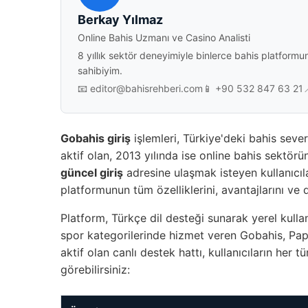
Berkay Yılmaz
Online Bahis Uzmanı ve Casino Analisti
8 yıllık sektör deneyimiyle binlerce bahis platformu
sahibiyim.
📧 editor@bahisrehberi.com
📱 +90 532 847 63 21

Gobahis giriş
işlemleri, Türkiye'deki bahis sev
aktif olan, 2013 yılında ise online bahis sektö
güncel giriş
adresine ulaşmak isteyen kullanıcıl
platformunun tüm özelliklerini, avantajlarını ve 
Platform, Türkçe dil desteği sunarak yerel kullan
spor kategorilerinde hizmet veren Gobahis, Pap
aktif olan canlı destek hattı, kullanıcıların her
görebilirsiniz: