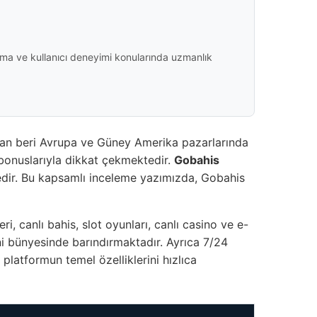
lama ve kullanıcı deneyimi konularında uzmanlık
ından beri Avrupa ve Güney Amerika pazarlarında
 bonuslarıyla dikkat çekmektedir.
Gobahis
tedir. Bu kapsamlı inceleme yazımızda, Gobahis
i, canlı bahis, slot oyunları, canlı casino ve e-
i bünyesinde barındırmaktadır. Ayrıca 7/24
platformun temel özelliklerini hızlıca