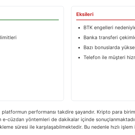
Eksileri
BTK engelleri nedeniyle
imitleri
Banka transferi çekim
Bazı bonuslarda yüksek
Telefon ile müşteri hizm
platformun performansı takdire şayandır. Kripto para birimle
 e-cüzdan yöntemleri de dakikalar içinde sonuçlanmaktadır
leme süresi ile karşılaşabilmektedir. Bu nedenle hızlı işlem 