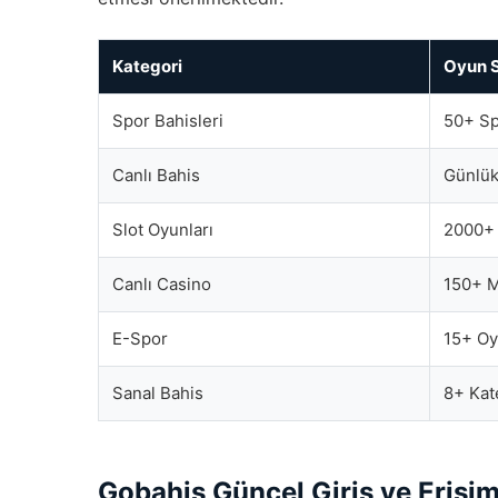
Kategori
Oyun S
Spor Bahisleri
50+ Sp
Canlı Bahis
Günlük
Slot Oyunları
2000+
Canlı Casino
150+ 
E-Spor
15+ O
Sanal Bahis
8+ Kat
Gobahis Güncel Giriş ve Erişi