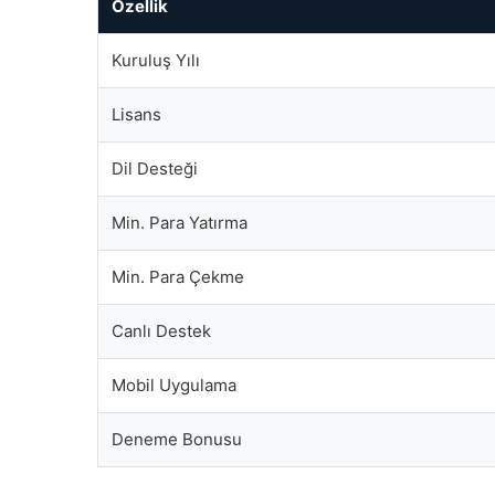
Özellik
Kuruluş Yılı
Lisans
Dil Desteği
Min. Para Yatırma
Min. Para Çekme
Canlı Destek
Mobil Uygulama
Deneme Bonusu