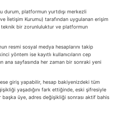
u durum, platformun yurtdışı merkezli
ve İletişim Kurumu) tarafından uygulanan erişim
teknik bir zorunluluktur ve platformun
rmun resmi sosyal medya hesaplarını takip
nci yöntem ise kayıtlı kullanıcıların cep
un ana sayfasında her zaman bir sonraki yeni
drese giriş yapabilir, hesap bakiyenizdeki tüm
ikliği yaşadığını fark ettiğinde, eski şifresiyle
 başka üye, adres değişikliği sonrası aktif bahis