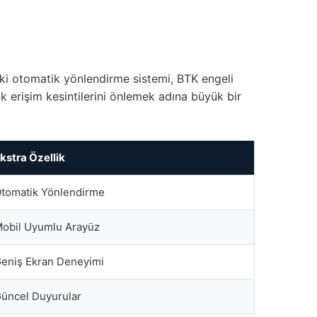
ki otomatik yönlendirme sistemi, BTK engeli
ık erişim kesintilerini önlemek adına büyük bir
kstra Özellik
tomatik Yönlendirme
obil Uyumlu Arayüz
eniş Ekran Deneyimi
üncel Duyurular