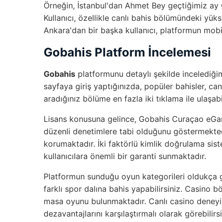
Örneğin, İstanbul'dan Ahmet Bey geçtiğimiz ay G
Kullanıcı, özellikle canlı bahis bölümündeki yü
Ankara'dan bir başka kullanıcı, platformun mobi
Gobahis Platform İncelemesi
Gobahis
platformunu detaylı şekilde incelediği
sayfaya giriş yaptığınızda, popüler bahisler, c
aradığınız bölüme en fazla iki tıklama ile ulaşab
Lisans konusuna gelince, Gobahis Curaçao eGamin
düzenli denetimlere tabi olduğunu göstermektedir.
korumaktadır. İki faktörlü kimlik doğrulama sist
kullanıcılara önemli bir garanti sunmaktadır.
Platformun sunduğu oyun kategorileri oldukça ge
farklı spor dalına bahis yapabilirsiniz. Casino
masa oyunu bulunmaktadır. Canlı casino deneyim
dezavantajlarını karşılaştırmalı olarak görebilirsi