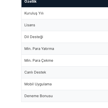
Özellik
Kuruluş Yılı
Lisans
Dil Desteği
Min. Para Yatırma
Min. Para Çekme
Canlı Destek
Mobil Uygulama
Deneme Bonusu