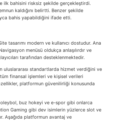
k bahisini risksiz şekilde gerçekleştirdi.
mnun kaldığını belirtti. Benzer şekilde
a bahis yapabildiğini ifade etti.
Site tasarımı modern ve kullanıcı dostudur. Ana
 Navigasyon menüsü oldukça anlaşılırdır ve
ğlayıcıları tarafından desteklenmektedir.
 uluslararası standartlarda hizmet verdiğini ve
m finansal işlemleri ve kişisel verileri
zellikler, platformun güvenilirliği konusunda
voleybol, buz hokeyi ve e-spor gibi onlarca
tion Gaming gibi dev isimlerin yüzlerce slot ve
ır. Aşağıda platformun avantaj ve