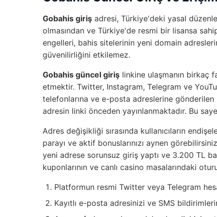
Gobahis giriş
adresi, Türkiye'deki yasal düzenl
olmasından ve Türkiye'de resmi bir lisansa sahi
engelleri, bahis sitelerinin yeni domain adresl
güvenilirliğini etkilemez.
Gobahis güncel giriş
linkine ulaşmanın birkaç f
etmektir. Twitter, Instagram, Telegram ve YouTub
telefonlarına ve e-posta adreslerine gönderilen
adresin linki önceden yayınlanmaktadır. Bu saye
Adres değişikliği sırasında kullanıcıların endişe
parayı ve aktif bonuslarınızı aynen görebilirsiniz
yeni adrese sorunsuz giriş yaptı ve 3.200 TL bak
kuponlarının ve canlı casino masalarındaki oturu
Platformun resmi Twitter veya Telegram hesa
Kayıtlı e-posta adresinizi ve SMS bildirimlerin