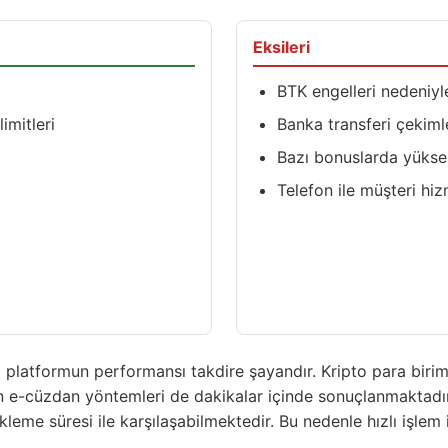
Eksileri
BTK engelleri nedeniyle
imitleri
Banka transferi çekim
Bazı bonuslarda yüksek
Telefon ile müşteri hizm
platformun performansı takdire şayandır. Kripto para birimle
 e-cüzdan yöntemleri de dakikalar içinde sonuçlanmaktadır
leme süresi ile karşılaşabilmektedir. Bu nedenle hızlı işlem 