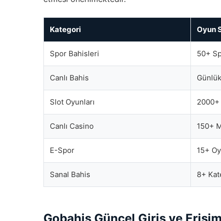
Kategori
Oyun S
Spor Bahisleri
50+ Sp
Canlı Bahis
Günlük
Slot Oyunları
2000+
Canlı Casino
150+ 
E-Spor
15+ O
Sanal Bahis
8+ Kat
Gobahis Güncel Giriş ve Erişi