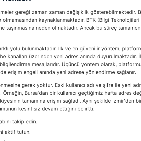
emeler gereği zaman zaman değişiklik gösterebilmektedir. B
p olmamasından kaynaklanmaktadır. BTK (Bilgi Teknolojileri 
erine taşınmasına neden olmaktadır. Ancak bu süreç tamamen 
arklı yolu bulunmaktadır. İlk ve en güvenilir yöntem, platfo
e kanalları üzerinden yeni adres anında duyurulmaktadır. İki
 bilgilendirme mesajlarıdır. Üçüncü yöntem olarak, platform
de erişim engeli anında yeni adrese yönlendirme sağlanır.
lenmesine gerek yoktur. Eski kullanıcı adı ve şifre ile yeni a
. Örneğin, Bursa'dan bir kullanıcı geçtiğimiz hafta adres değiş
iyesinin tamamına erişim sağladı. Aynı şekilde İzmir'den bir
munun kesintisiz devam ettiğini belirtti.
bını takip edin.
i aktif tutun.