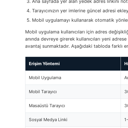
Ana sayfada yer alan yedek adres linkini not 
Tarayıcınızın yer imlerine güncel adresi ekley
Mobil uygulamayı kullanarak otomatik yönle
Mobil uygulama kullanıcıları için adres değişi
anında devreye girerek kullanıcıları yeni adrese 
avantaj sunmaktadır. Aşağıdaki tabloda farklı eri
Erişim Yöntemi
H
Mobil Uygulama
A
Mobil Tarayıcı
3
Masaüstü Tarayıcı
3
Sosyal Medya Linki
1