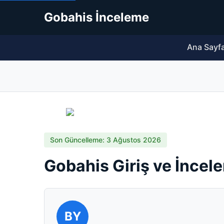
Gobahis İnceleme
Ana Sayf
Son Güncelleme: 3 Ağustos 2026
Gobahis Giriş ve İnce
BY