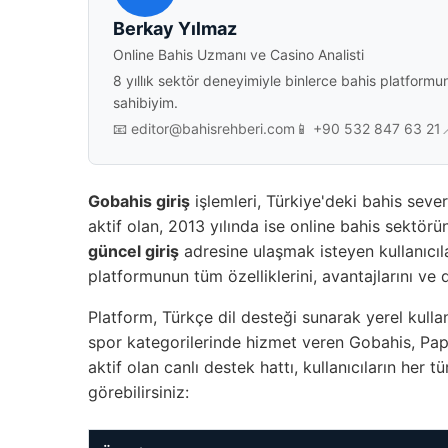
Berkay Yılmaz
Online Bahis Uzmanı ve Casino Analisti
8 yıllık sektör deneyimiyle binlerce bahis platformu
sahibiyim.
📧 editor@bahisrehberi.com
📱 +90 532 847 63 21

Gobahis giriş
işlemleri, Türkiye'deki bahis sev
aktif olan, 2013 yılında ise online bahis sektö
güncel giriş
adresine ulaşmak isteyen kullanıcıl
platformunun tüm özelliklerini, avantajlarını ve 
Platform, Türkçe dil desteği sunarak yerel kullan
spor kategorilerinde hizmet veren Gobahis, Pap
aktif olan canlı destek hattı, kullanıcıların her
görebilirsiniz: