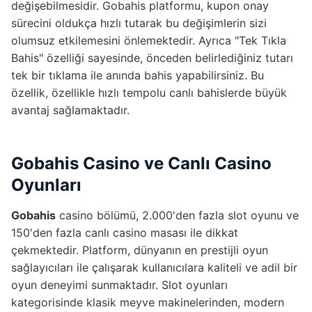
değişebilmesidir. Gobahis platformu, kupon onay
sürecini oldukça hızlı tutarak bu değişimlerin sizi
olumsuz etkilemesini önlemektedir. Ayrıca "Tek Tıkla
Bahis" özelliği sayesinde, önceden belirlediğiniz tutarı
tek bir tıklama ile anında bahis yapabilirsiniz. Bu
özellik, özellikle hızlı tempolu canlı bahislerde büyük
avantaj sağlamaktadır.
Gobahis Casino ve Canlı Casino
Oyunları
Gobahis
casino bölümü, 2.000'den fazla slot oyunu ve
150'den fazla canlı casino masası ile dikkat
çekmektedir. Platform, dünyanın en prestijli oyun
sağlayıcıları ile çalışarak kullanıcılara kaliteli ve adil bir
oyun deneyimi sunmaktadır. Slot oyunları
kategorisinde klasik meyve makinelerinden, modern