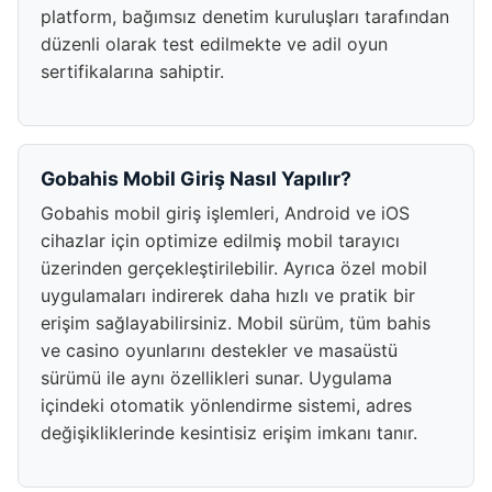
platform, bağımsız denetim kuruluşları tarafından
düzenli olarak test edilmekte ve adil oyun
sertifikalarına sahiptir.
Gobahis Mobil Giriş Nasıl Yapılır?
Gobahis mobil giriş işlemleri, Android ve iOS
cihazlar için optimize edilmiş mobil tarayıcı
üzerinden gerçekleştirilebilir. Ayrıca özel mobil
uygulamaları indirerek daha hızlı ve pratik bir
erişim sağlayabilirsiniz. Mobil sürüm, tüm bahis
ve casino oyunlarını destekler ve masaüstü
sürümü ile aynı özellikleri sunar. Uygulama
içindeki otomatik yönlendirme sistemi, adres
değişikliklerinde kesintisiz erişim imkanı tanır.