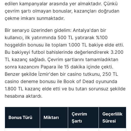
edilen kampanyalar arasında yer almaktadır. Çünkü
çevrim şartı olmayan bonuslar, kazançları doğrudan
çekme imkanı sunmaktadır.
Bir senaryo üzerinden gidelim: Antalya'dan bir
kullanıcı, ilk yatırımında 500 TL yatırarak %100
hoşgeldin bonusu ile toplam 1.000 TL bakiye elde etti.
Bu bakiyeyi futbol bahislerinde değerlendirerek 3.200
TL kazanç sağladı. Çevrim şartlarını tamamladıktan
sonra kazancını Papara ile 15 dakika içinde çekti.
Benzer şekilde İzmir'den bir casino tutkunu, 250 TL
casino deneme bonusu ile Book of Dead oyununda
1.800 TL kazanç elde etti ve bu tutarı sorunsuz şekilde
hesabına aktardı.
Çevrim
Geçerlilik
Bonus Türü
Miktarı
Şartı
Süresi