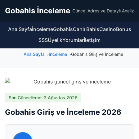
Gobahis İnceleme
Güncel Adres ve Detaylı Analiz
Ana Sayfa
İnceleme
Gobahis
Canlı Bahis
Casino
Bonus
SSS
Üyelik
Yorumlar
İletişim
Ana Sayfa
İnceleme
Gobahis Giriş ve İnceleme
Son Güncelleme: 3 Ağustos 2026
Gobahis Giriş ve İnceleme 2026