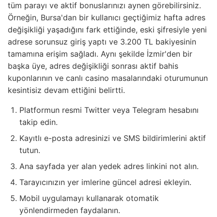
tüm parayı ve aktif bonuslarınızı aynen görebilirsiniz.
Örneğin, Bursa'dan bir kullanıcı geçtiğimiz hafta adres
değişikliği yaşadığını fark ettiğinde, eski şifresiyle yeni
adrese sorunsuz giriş yaptı ve 3.200 TL bakiyesinin
tamamına erişim sağladı. Aynı şekilde İzmir'den bir
başka üye, adres değişikliği sonrası aktif bahis
kuponlarının ve canlı casino masalarındaki oturumunun
kesintisiz devam ettiğini belirtti.
Platformun resmi Twitter veya Telegram hesabını
takip edin.
Kayıtlı e-posta adresinizi ve SMS bildirimlerini aktif
tutun.
Ana sayfada yer alan yedek adres linkini not alın.
Tarayıcınızın yer imlerine güncel adresi ekleyin.
Mobil uygulamayı kullanarak otomatik
yönlendirmeden faydalanın.