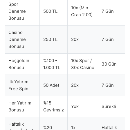
Spor
10x (Min.
Deneme
500 TL
7 Gün
Oran 2.00)
Bonusu
Casino
Deneme
250 TL
20x
7 Gün
Bonusu
Hoşgeldin
%100 -
10x Spor /
30 Gün
Bonusu
1.000 TL
30x Casino
İlk Yatırım
50 Adet
20x
7 Gün
Free Spin
Her Yatırım
%15
Yok
Sürekli
Bonusu
Çevrimsiz
Haftalık
%20
1x
Haftalık