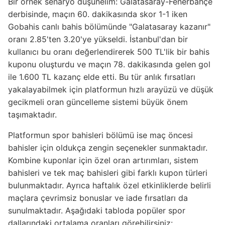
Bir örnek senaryo düşünelim: Galatasaray-Fenerbahçe
derbisinde, maçın 60. dakikasında skor 1-1 iken
Gobahis canlı bahis bölümünde "Galatasaray kazanır"
oranı 2.85'ten 3.20'ye yükseldi. İstanbul'dan bir
kullanıcı bu oranı değerlendirerek 500 TL'lik bir bahis
kuponu oluşturdu ve maçın 78. dakikasında gelen gol
ile 1.600 TL kazanç elde etti. Bu tür anlık fırsatları
yakalayabilmek için platformun hızlı arayüzü ve düşük
gecikmeli oran güncelleme sistemi büyük önem
taşımaktadır.
Platformun spor bahisleri bölümü ise maç öncesi
bahisler için oldukça zengin seçenekler sunmaktadır.
Kombine kuponlar için özel oran artırımları, sistem
bahisleri ve tek maç bahisleri gibi farklı kupon türleri
bulunmaktadır. Ayrıca haftalık özel etkinliklerde belirli
maçlara çevrimsiz bonuslar ve iade fırsatları da
sunulmaktadır. Aşağıdaki tabloda popüler spor
dallarındaki ortalama oranları görebilirsiniz: