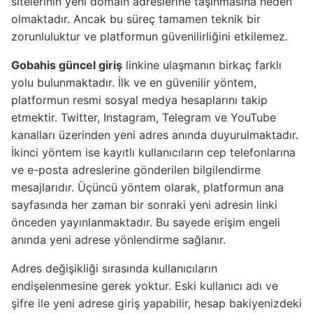
sitelerinin yeni domain adreslerine taşınmasına neden
olmaktadır. Ancak bu süreç tamamen teknik bir
zorunluluktur ve platformun güvenilirliğini etkilemez.
Gobahis güncel giriş
linkine ulaşmanın birkaç farklı
yolu bulunmaktadır. İlk ve en güvenilir yöntem,
platformun resmi sosyal medya hesaplarını takip
etmektir. Twitter, Instagram, Telegram ve YouTube
kanalları üzerinden yeni adres anında duyurulmaktadır.
İkinci yöntem ise kayıtlı kullanıcıların cep telefonlarına
ve e-posta adreslerine gönderilen bilgilendirme
mesajlarıdır. Üçüncü yöntem olarak, platformun ana
sayfasında her zaman bir sonraki yeni adresin linki
önceden yayınlanmaktadır. Bu sayede erişim engeli
anında yeni adrese yönlendirme sağlanır.
Adres değişikliği sırasında kullanıcıların
endişelenmesine gerek yoktur. Eski kullanıcı adı ve
şifre ile yeni adrese giriş yapabilir, hesap bakiyenizdeki