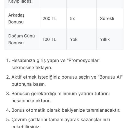
Kayıp İadesi
Arkadaş
200 TL
5x
Sürekli
Bonusu
Doğum Günü
100 TL
Yok
Yıllık
Bonusu
Hesabınıza giriş yapın ve "Promosyonlar"
sekmesine tıklayın.
Aktif etmek istediğiniz bonusu seçin ve "Bonusu Al"
butonuna basın.
Bonusun gerektirdiği minimum yatırım tutarını
hesabınıza aktarın.
Bonus otomatik olarak bakiyenize tanımlanacaktır.
Çevrim şartlarını tamamlayarak kazançlarınızı
çekebilirsiniz.