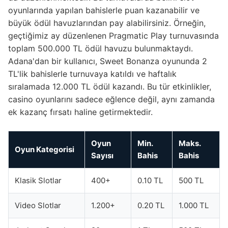
oyunlarında yapılan bahislerle puan kazanabilir ve
büyük ödül havuzlarından pay alabilirsiniz. Örneğin,
geçtiğimiz ay düzenlenen Pragmatic Play turnuvasında
toplam 500.000 TL ödül havuzu bulunmaktaydı.
Adana'dan bir kullanıcı, Sweet Bonanza oyununda 2
TL'lik bahislerle turnuvaya katıldı ve haftalık
sıralamada 12.000 TL ödül kazandı. Bu tür etkinlikler,
casino oyunlarını sadece eğlence değil, aynı zamanda
ek kazanç fırsatı haline getirmektedir.
Oyun
Min.
Maks.
Oyun Kategorisi
Sayısı
Bahis
Bahis
Klasik Slotlar
400+
0.10 TL
500 TL
Video Slotlar
1.200+
0.20 TL
1.000 TL