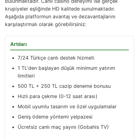
bulunmaktadır. Canlı casino deneyimi ise gerçek
krupiyeler eşliğinde HD kalitede sunulmaktadır.
Aşağıda platformun avantaj ve dezavantajlarını
karşılaştırmalı olarak görebilirsiniz:
Artıları
7/24 Türkçe canlı destek hizmeti
1 TL'den başlayan düşük minimum yatırım
limitleri
500 TL + 250 TL cazip deneme bonusu
Hızlı para çekme (0-12 saat arası)
Mobil uyumlu tasarım ve özel uygulamalar
Geniş ödeme yöntemi yelpazesi
Ücretsiz canlı maç yayını (Gobahis TV)