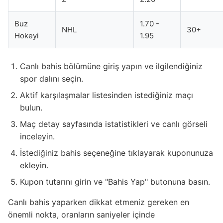
Buz
1.70 -
NHL
30+
Hokeyi
1.95
Canlı bahis bölümüne giriş yapın ve ilgilendiğiniz
spor dalını seçin.
Aktif karşılaşmalar listesinden istediğiniz maçı
bulun.
Maç detay sayfasında istatistikleri ve canlı görseli
inceleyin.
İstediğiniz bahis seçeneğine tıklayarak kuponunuza
ekleyin.
Kupon tutarını girin ve "Bahis Yap" butonuna basın.
Canlı bahis yaparken dikkat etmeniz gereken en
önemli nokta, oranların saniyeler içinde