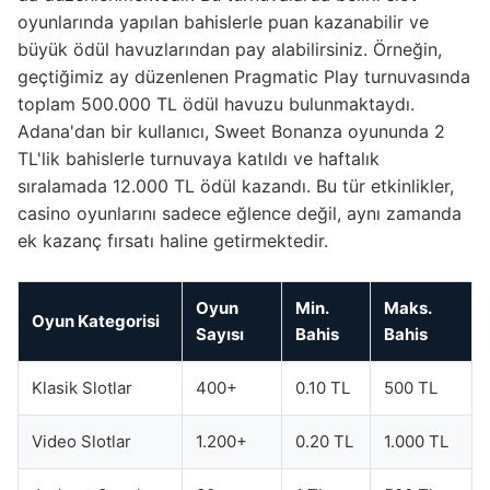
oyunlarında yapılan bahislerle puan kazanabilir ve
büyük ödül havuzlarından pay alabilirsiniz. Örneğin,
geçtiğimiz ay düzenlenen Pragmatic Play turnuvasında
toplam 500.000 TL ödül havuzu bulunmaktaydı.
Adana'dan bir kullanıcı, Sweet Bonanza oyununda 2
TL'lik bahislerle turnuvaya katıldı ve haftalık
sıralamada 12.000 TL ödül kazandı. Bu tür etkinlikler,
casino oyunlarını sadece eğlence değil, aynı zamanda
ek kazanç fırsatı haline getirmektedir.
Oyun
Min.
Maks.
Oyun Kategorisi
Sayısı
Bahis
Bahis
Klasik Slotlar
400+
0.10 TL
500 TL
Video Slotlar
1.200+
0.20 TL
1.000 TL