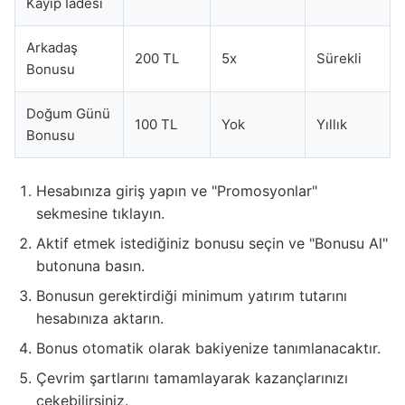
Kayıp İadesi
Arkadaş
200 TL
5x
Sürekli
Bonusu
Doğum Günü
100 TL
Yok
Yıllık
Bonusu
Hesabınıza giriş yapın ve "Promosyonlar"
sekmesine tıklayın.
Aktif etmek istediğiniz bonusu seçin ve "Bonusu Al"
butonuna basın.
Bonusun gerektirdiği minimum yatırım tutarını
hesabınıza aktarın.
Bonus otomatik olarak bakiyenize tanımlanacaktır.
Çevrim şartlarını tamamlayarak kazançlarınızı
çekebilirsiniz.