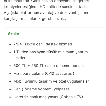
bulunmaktadır. Canlı casino deneyimi ise gerçek
krupiyeler eşliğinde HD kalitede sunulmaktadır.
Aşağıda platformun avantaj ve dezavantajlarını
karşılaştırmalı olarak görebilirsiniz:
Artıları
7/24 Türkçe canlı destek hizmeti
1 TL'den başlayan düşük minimum yatırım
limitleri
500 TL + 250 TL cazip deneme bonusu
Hızlı para çekme (0-12 saat arası)
Mobil uyumlu tasarım ve özel uygulamalar
Geniş ödeme yöntemi yelpazesi
Ücretsiz canlı maç yayını (Gobahis TV)