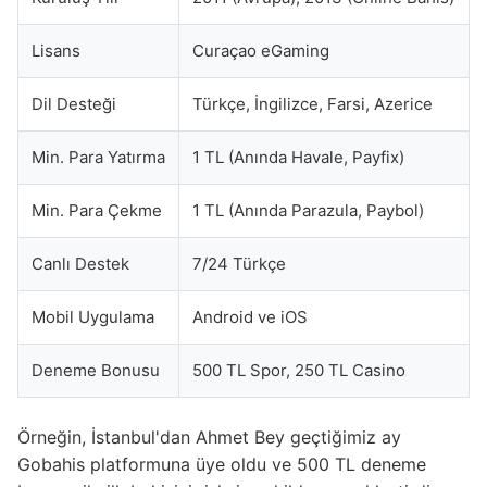
Lisans
Curaçao eGaming
Dil Desteği
Türkçe, İngilizce, Farsi, Azerice
Min. Para Yatırma
1 TL (Anında Havale, Payfix)
Min. Para Çekme
1 TL (Anında Parazula, Paybol)
Canlı Destek
7/24 Türkçe
Mobil Uygulama
Android ve iOS
Deneme Bonusu
500 TL Spor, 250 TL Casino
Örneğin, İstanbul'dan Ahmet Bey geçtiğimiz ay
Gobahis platformuna üye oldu ve 500 TL deneme