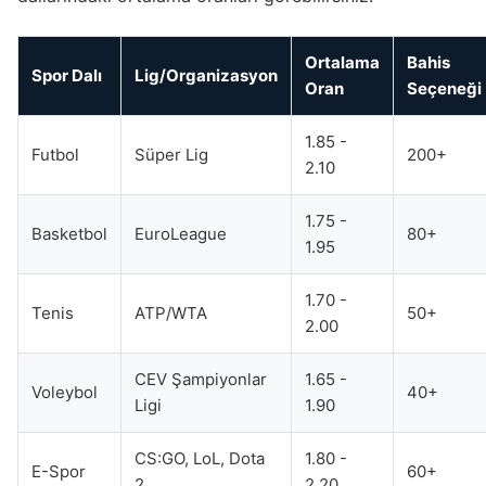
Ortalama
Bahis
Spor Dalı
Lig/Organizasyon
Oran
Seçeneği
1.85 -
Futbol
Süper Lig
200+
2.10
1.75 -
Basketbol
EuroLeague
80+
1.95
1.70 -
Tenis
ATP/WTA
50+
2.00
CEV Şampiyonlar
1.65 -
Voleybol
40+
Ligi
1.90
CS:GO, LoL, Dota
1.80 -
E-Spor
60+
2
2.20