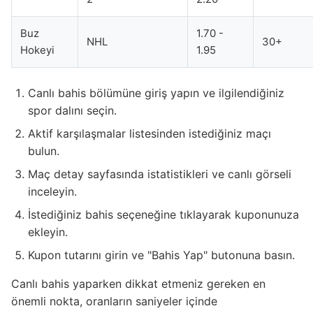
Buz
1.70 -
NHL
30+
Hokeyi
1.95
Canlı bahis bölümüne giriş yapın ve ilgilendiğiniz
spor dalını seçin.
Aktif karşılaşmalar listesinden istediğiniz maçı
bulun.
Maç detay sayfasında istatistikleri ve canlı görseli
inceleyin.
İstediğiniz bahis seçeneğine tıklayarak kuponunuza
ekleyin.
Kupon tutarını girin ve "Bahis Yap" butonuna basın.
Canlı bahis yaparken dikkat etmeniz gereken en
önemli nokta, oranların saniyeler içinde