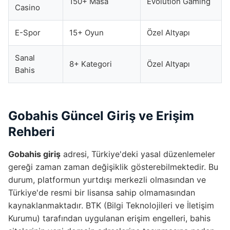
150+ Masa
Evolution Gaming
Casino
E-Spor
15+ Oyun
Özel Altyapı
Sanal
8+ Kategori
Özel Altyapı
Bahis
Gobahis Güncel Giriş ve Erişim
Rehberi
Gobahis giriş
adresi, Türkiye'deki yasal düzenlemeler
gereği zaman zaman değişiklik gösterebilmektedir. Bu
durum, platformun yurtdışı merkezli olmasından ve
Türkiye'de resmi bir lisansa sahip olmamasından
kaynaklanmaktadır. BTK (Bilgi Teknolojileri ve İletişim
Kurumu) tarafından uygulanan erişim engelleri, bahis