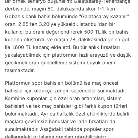
Bir örnek senaryo düşünelim: Galatasaray-Fenerbahçe
derbisinde, maçın 60. dakikasında skor 1-1 iken
Gobahis canlı bahis bölümünde "Galatasaray kazanır"
oranı 2.85'ten 3.20'ye yükseldi. İstanbul'dan bir
kullanıcı bu oranı değerlendirerek 500 TL'lik bir bahis
kuponu oluşturdu ve maçın 78. dakikasında gelen gol
ile 1.600 TL kazanç elde etti. Bu tür anlık fırsatları
yakalayabilmek için platformun hızlı arayüzü ve düşük
gecikmeli oran güncelleme sistemi büyük önem
taşımaktadır.
Platformun spor bahisleri bölümü ise maç öncesi
bahisler için oldukça zengin seçenekler sunmaktadır.
Kombine kuponlar için özel oran artırımları, sistem
bahisleri ve tek maç bahisleri gibi farklı kupon türleri
bulunmaktadır. Ayrıca haftalık özel etkinliklerde belirli
maçlara çevrimsiz bonuslar ve iade fırsatları da
sunulmaktadır. Aşağıdaki tabloda popüler spor
dallarındaki ortalama oranları görebilirsiniz: