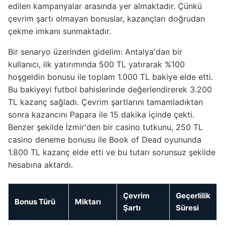
edilen kampanyalar arasında yer almaktadır. Çünkü
çevrim şartı olmayan bonuslar, kazançları doğrudan
çekme imkanı sunmaktadır.
Bir senaryo üzerinden gidelim: Antalya'dan bir
kullanıcı, ilk yatırımında 500 TL yatırarak %100
hoşgeldin bonusu ile toplam 1.000 TL bakiye elde etti.
Bu bakiyeyi futbol bahislerinde değerlendirerek 3.200
TL kazanç sağladı. Çevrim şartlarını tamamladıktan
sonra kazancını Papara ile 15 dakika içinde çekti.
Benzer şekilde İzmir'den bir casino tutkunu, 250 TL
casino deneme bonusu ile Book of Dead oyununda
1.800 TL kazanç elde etti ve bu tutarı sorunsuz şekilde
hesabına aktardı.
Çevrim
Geçerlilik
Bonus Türü
Miktarı
Şartı
Süresi