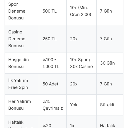
Spor
10x (Min.
Deneme
500 TL
7 Gün
Oran 2.00)
Bonusu
Casino
Deneme
250 TL
20x
7 Gün
Bonusu
Hoşgeldin
%100 -
10x Spor /
30 Gün
Bonusu
1.000 TL
30x Casino
İlk Yatırım
50 Adet
20x
7 Gün
Free Spin
Her Yatırım
%15
Yok
Sürekli
Bonusu
Çevrimsiz
Haftalık
%20
1x
Haftalık