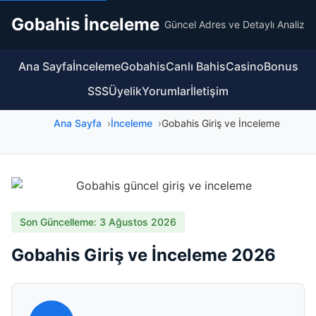
Gobahis İnceleme
Güncel Adres ve Detaylı Analiz
Ana Sayfa
İnceleme
Gobahis
Canlı Bahis
Casino
Bonus
SSS
Üyelik
Yorumlar
İletişim
Ana Sayfa
İnceleme
Gobahis Giriş ve İnceleme
Son Güncelleme: 3 Ağustos 2026
Gobahis Giriş ve İnceleme 2026