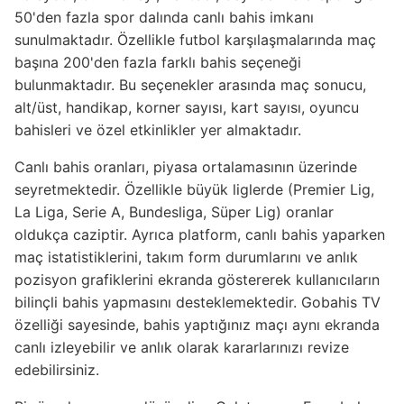
50'den fazla spor dalında canlı bahis imkanı
sunulmaktadır. Özellikle futbol karşılaşmalarında maç
başına 200'den fazla farklı bahis seçeneği
bulunmaktadır. Bu seçenekler arasında maç sonucu,
alt/üst, handikap, korner sayısı, kart sayısı, oyuncu
bahisleri ve özel etkinlikler yer almaktadır.
Canlı bahis oranları, piyasa ortalamasının üzerinde
seyretmektedir. Özellikle büyük liglerde (Premier Lig,
La Liga, Serie A, Bundesliga, Süper Lig) oranlar
oldukça caziptir. Ayrıca platform, canlı bahis yaparken
maç istatistiklerini, takım form durumlarını ve anlık
pozisyon grafiklerini ekranda göstererek kullanıcıların
bilinçli bahis yapmasını desteklemektedir. Gobahis TV
özelliği sayesinde, bahis yaptığınız maçı aynı ekranda
canlı izleyebilir ve anlık olarak kararlarınızı revize
edebilirsiniz.