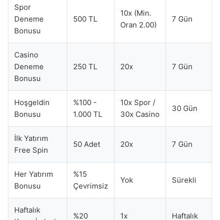
Spor
10x (Min.
Deneme
500 TL
7 Gün
Oran 2.00)
Bonusu
Casino
Deneme
250 TL
20x
7 Gün
Bonusu
Hoşgeldin
%100 -
10x Spor /
30 Gün
Bonusu
1.000 TL
30x Casino
İlk Yatırım
50 Adet
20x
7 Gün
Free Spin
Her Yatırım
%15
Yok
Sürekli
Bonusu
Çevrimsiz
Haftalık
%20
1x
Haftalık