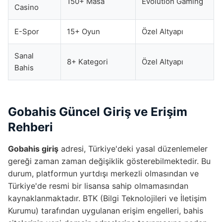
150+ Masa
Evolution Gaming
Casino
E-Spor
15+ Oyun
Özel Altyapı
Sanal
8+ Kategori
Özel Altyapı
Bahis
Gobahis Güncel Giriş ve Erişim
Rehberi
Gobahis giriş
adresi, Türkiye'deki yasal düzenlemeler
gereği zaman zaman değişiklik gösterebilmektedir. Bu
durum, platformun yurtdışı merkezli olmasından ve
Türkiye'de resmi bir lisansa sahip olmamasından
kaynaklanmaktadır. BTK (Bilgi Teknolojileri ve İletişim
Kurumu) tarafından uygulanan erişim engelleri, bahis