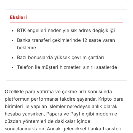
Eksileri
BTK engelleri nedeniyle sık adres değişikliği
Banka transferi çekimlerinde 12 saate varan
bekleme
Bazı bonuslarda yüksek çevrim şartları
Telefon ile müşteri hizmetleri sınırlı saatlerde
Özellikle para yatırma ve çekme hızı konusunda
platformun performansı takdire şayandır. Kripto para
birimleri ile yapılan işlemler neredeyse anlık olarak
hesaba yansırken, Papara ve Payfix gibi modern e-
cüzdan yöntemleri de dakikalar içinde
sonuçlanmaktadır. Ancak geleneksel banka transferi