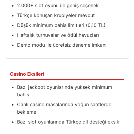
2.000+ slot oyunu ile geniş seçenek
Türkçe konuşan krupiyeler mevcut
Düşük minimum bahis limitleri (0.10 TL)
Haftalık turnuvalar ve ödül havuzları
Demo modu ile ücretsiz deneme imkanı
Casino Eksileri
Bazı jackpot oyunlarında yüksek minimum
bahis
Canlı casino masalarında yoğun saatlerde
bekleme
Bazı slot oyunlarında Türkçe dil desteği eksik