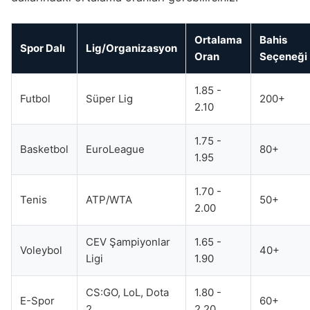
Ortalama
Bahis
Spor Dalı
Lig/Organizasyon
Oran
Seçeneği
1.85 -
Futbol
Süper Lig
200+
2.10
1.75 -
Basketbol
EuroLeague
80+
1.95
1.70 -
Tenis
ATP/WTA
50+
2.00
CEV Şampiyonlar
1.65 -
Voleybol
40+
Ligi
1.90
CS:GO, LoL, Dota
1.80 -
E-Spor
60+
2
2.20