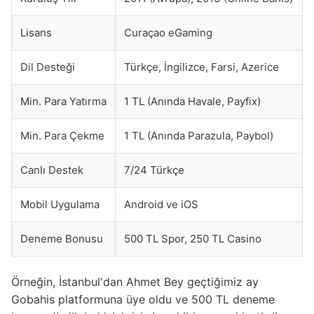
Lisans
Curaçao eGaming
Dil Desteği
Türkçe, İngilizce, Farsi, Azerice
Min. Para Yatırma
1 TL (Anında Havale, Payfix)
Min. Para Çekme
1 TL (Anında Parazula, Paybol)
Canlı Destek
7/24 Türkçe
Mobil Uygulama
Android ve iOS
Deneme Bonusu
500 TL Spor, 250 TL Casino
Örneğin, İstanbul'dan Ahmet Bey geçtiğimiz ay
Gobahis platformuna üye oldu ve 500 TL deneme