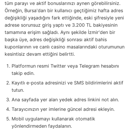
tüm parayı ve aktif bonuslarınızı aynen görebilirsiniz.
Örneğin, Bursa'dan bir kullanıcı geçtiğimiz hafta adres
değişikliği yaşadığını fark ettiğinde, eski şifresiyle yeni
adrese sorunsuz giriş yaptı ve 3.200 TL bakiyesinin
tamamına erişim sağladı. Aynı şekilde İzmir'den bir
başka üye, adres değişikliği sonrası aktif bahis
kuponlarının ve canlı casino masalarındaki oturumunun
kesintisiz devam ettiğini belirtti.
Platformun resmi Twitter veya Telegram hesabını
takip edin.
Kayıtlı e-posta adresinizi ve SMS bildirimlerini aktif
tutun.
Ana sayfada yer alan yedek adres linkini not alın.
Tarayıcınızın yer imlerine güncel adresi ekleyin.
Mobil uygulamayı kullanarak otomatik
yönlendirmeden faydalanın.