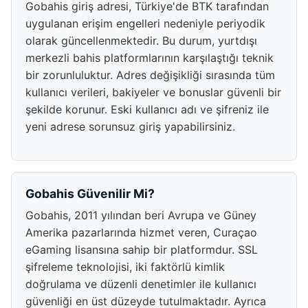
Gobahis giriş adresi, Türkiye'de BTK tarafından
uygulanan erişim engelleri nedeniyle periyodik
olarak güncellenmektedir. Bu durum, yurtdışı
merkezli bahis platformlarının karşılaştığı teknik
bir zorunluluktur. Adres değişikliği sırasında tüm
kullanıcı verileri, bakiyeler ve bonuslar güvenli bir
şekilde korunur. Eski kullanıcı adı ve şifreniz ile
yeni adrese sorunsuz giriş yapabilirsiniz.
Gobahis Güvenilir Mi?
Gobahis, 2011 yılından beri Avrupa ve Güney
Amerika pazarlarında hizmet veren, Curaçao
eGaming lisansına sahip bir platformdur. SSL
şifreleme teknolojisi, iki faktörlü kimlik
doğrulama ve düzenli denetimler ile kullanıcı
güvenliği en üst düzeyde tutulmaktadır. Ayrıca