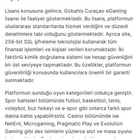
Lisans konusuna gelince, Gobahis Curaçao eGaming
lisansı ile faaliyet göstermektedir. Bu lisans, platformun
uluslararası standartlarda hizmet verdiğini ve düzenli
denetimlere tabi olduğunu göstermektedir. Ayrıca site,
256-bit SSL şifreleme teknolojisi kullanarak tüm
finansal işlemleri ve kişisel verileri korumaktadır. İki
faktörlü kimlik doğrulama sistemi ise hesap güvenliğini
bir üst seviyeye taşımaktadır. Bu özellikler, platformun
güvenilirliği konusunda kullanıcılara önemli bir garanti
sunmaktadır.
Platformun sunduğu oyun kategorileri oldukça geniştir.
Spor bahisleri bölümünde futbol, basketbol, tenis,
voleybol, buz hokeyi ve e-spor gibi onlarca farklı spor
dalına bahis yapabilirsiniz. Casino bölümünde ise
NetEnt, Microgaming, Pragmatic Play ve Evolution
Gaming gibi dev isimlerin yüzlerce slot ve masa oyunu