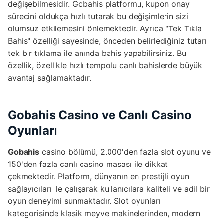
değişebilmesidir. Gobahis platformu, kupon onay
sürecini oldukça hızlı tutarak bu değişimlerin sizi
olumsuz etkilemesini önlemektedir. Ayrıca "Tek Tıkla
Bahis" özelliği sayesinde, önceden belirlediğiniz tutarı
tek bir tıklama ile anında bahis yapabilirsiniz. Bu
özellik, özellikle hızlı tempolu canlı bahislerde büyük
avantaj sağlamaktadır.
Gobahis Casino ve Canlı Casino
Oyunları
Gobahis
casino bölümü, 2.000'den fazla slot oyunu ve
150'den fazla canlı casino masası ile dikkat
çekmektedir. Platform, dünyanın en prestijli oyun
sağlayıcıları ile çalışarak kullanıcılara kaliteli ve adil bir
oyun deneyimi sunmaktadır. Slot oyunları
kategorisinde klasik meyve makinelerinden, modern