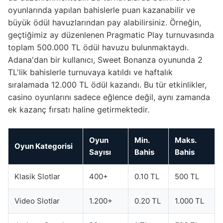
oyunlarında yapılan bahislerle puan kazanabilir ve
büyük ödül havuzlarından pay alabilirsiniz. Örneğin,
geçtiğimiz ay düzenlenen Pragmatic Play turnuvasında
toplam 500.000 TL ödül havuzu bulunmaktaydı.
Adana'dan bir kullanıcı, Sweet Bonanza oyununda 2
TL'lik bahislerle turnuvaya katıldı ve haftalık
sıralamada 12.000 TL ödül kazandı. Bu tür etkinlikler,
casino oyunlarını sadece eğlence değil, aynı zamanda
ek kazanç fırsatı haline getirmektedir.
Oyun
Min.
Maks.
Oyun Kategorisi
Sayısı
Bahis
Bahis
Klasik Slotlar
400+
0.10 TL
500 TL
Video Slotlar
1.200+
0.20 TL
1.000 TL