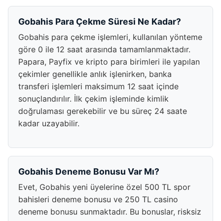
Gobahis Para Çekme Süresi Ne Kadar?
Gobahis para çekme işlemleri, kullanılan yönteme
göre 0 ile 12 saat arasında tamamlanmaktadır.
Papara, Payfix ve kripto para birimleri ile yapılan
çekimler genellikle anlık işlenirken, banka
transferi işlemleri maksimum 12 saat içinde
sonuçlandırılır. İlk çekim işleminde kimlik
doğrulaması gerekebilir ve bu süreç 24 saate
kadar uzayabilir.
Gobahis Deneme Bonusu Var Mı?
Evet, Gobahis yeni üyelerine özel 500 TL spor
bahisleri deneme bonusu ve 250 TL casino
deneme bonusu sunmaktadır. Bu bonuslar, risksiz