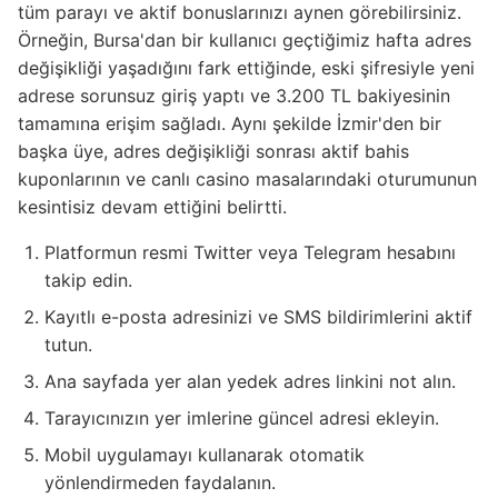
tüm parayı ve aktif bonuslarınızı aynen görebilirsiniz.
Örneğin, Bursa'dan bir kullanıcı geçtiğimiz hafta adres
değişikliği yaşadığını fark ettiğinde, eski şifresiyle yeni
adrese sorunsuz giriş yaptı ve 3.200 TL bakiyesinin
tamamına erişim sağladı. Aynı şekilde İzmir'den bir
başka üye, adres değişikliği sonrası aktif bahis
kuponlarının ve canlı casino masalarındaki oturumunun
kesintisiz devam ettiğini belirtti.
Platformun resmi Twitter veya Telegram hesabını
takip edin.
Kayıtlı e-posta adresinizi ve SMS bildirimlerini aktif
tutun.
Ana sayfada yer alan yedek adres linkini not alın.
Tarayıcınızın yer imlerine güncel adresi ekleyin.
Mobil uygulamayı kullanarak otomatik
yönlendirmeden faydalanın.