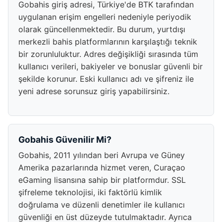
Gobahis giriş adresi, Türkiye'de BTK tarafından
uygulanan erişim engelleri nedeniyle periyodik
olarak güncellenmektedir. Bu durum, yurtdışı
merkezli bahis platformlarının karşılaştığı teknik
bir zorunluluktur. Adres değişikliği sırasında tüm
kullanıcı verileri, bakiyeler ve bonuslar güvenli bir
şekilde korunur. Eski kullanıcı adı ve şifreniz ile
yeni adrese sorunsuz giriş yapabilirsiniz.
Gobahis Güvenilir Mi?
Gobahis, 2011 yılından beri Avrupa ve Güney
Amerika pazarlarında hizmet veren, Curaçao
eGaming lisansına sahip bir platformdur. SSL
şifreleme teknolojisi, iki faktörlü kimlik
doğrulama ve düzenli denetimler ile kullanıcı
güvenliği en üst düzeyde tutulmaktadır. Ayrıca