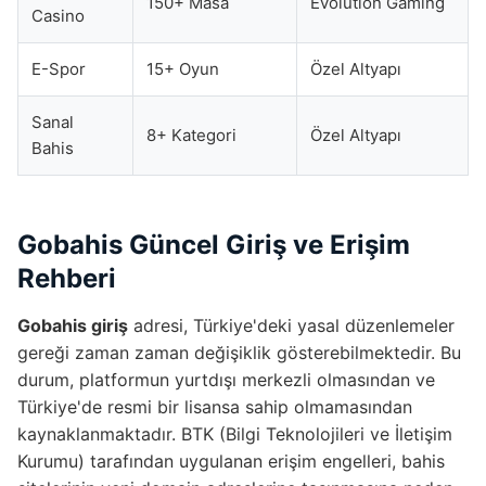
150+ Masa
Evolution Gaming
Casino
E-Spor
15+ Oyun
Özel Altyapı
Sanal
8+ Kategori
Özel Altyapı
Bahis
Gobahis Güncel Giriş ve Erişim
Rehberi
Gobahis giriş
adresi, Türkiye'deki yasal düzenlemeler
gereği zaman zaman değişiklik gösterebilmektedir. Bu
durum, platformun yurtdışı merkezli olmasından ve
Türkiye'de resmi bir lisansa sahip olmamasından
kaynaklanmaktadır. BTK (Bilgi Teknolojileri ve İletişim
Kurumu) tarafından uygulanan erişim engelleri, bahis