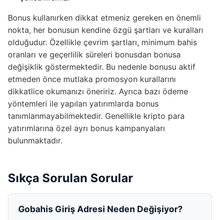
Bonus kullanırken dikkat etmeniz gereken en önemli
nokta, her bonusun kendine özgü şartları ve kuralları
olduğudur. Özellikle çevrim şartları, minimum bahis
oranları ve geçerlilik süreleri bonusdan bonusa
değişiklik göstermektedir. Bu nedenle bonusu aktif
etmeden önce mutlaka promosyon kurallarını
dikkatlice okumanızı öneririz. Ayrıca bazı ödeme
yöntemleri ile yapılan yatırımlarda bonus
tanımlanmayabilmektedir. Genellikle kripto para
yatırımlarına özel ayrı bonus kampanyaları
bulunmaktadır.
Sıkça Sorulan Sorular
Gobahis Giriş Adresi Neden Değişiyor?