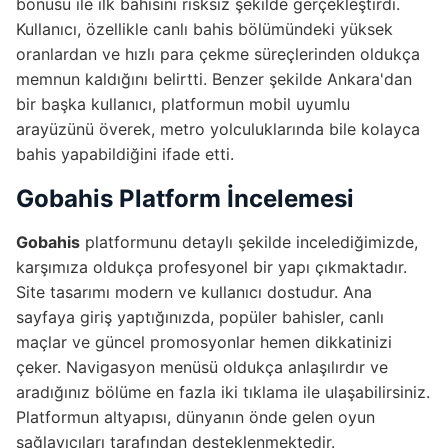
bonusu ile ilk bahisini risksiz şekilde gerçekleştirdi.
Kullanıcı, özellikle canlı bahis bölümündeki yüksek
oranlardan ve hızlı para çekme süreçlerinden oldukça
memnun kaldığını belirtti. Benzer şekilde Ankara'dan
bir başka kullanıcı, platformun mobil uyumlu
arayüzünü överek, metro yolculuklarında bile kolayca
bahis yapabildiğini ifade etti.
Gobahis Platform İncelemesi
Gobahis
platformunu detaylı şekilde incelediğimizde,
karşımıza oldukça profesyonel bir yapı çıkmaktadır.
Site tasarımı modern ve kullanıcı dostudur. Ana
sayfaya giriş yaptığınızda, popüler bahisler, canlı
maçlar ve güncel promosyonlar hemen dikkatinizi
çeker. Navigasyon menüsü oldukça anlaşılırdır ve
aradığınız bölüme en fazla iki tıklama ile ulaşabilirsiniz.
Platformun altyapısı, dünyanın önde gelen oyun
sağlayıcıları tarafından desteklenmektedir.