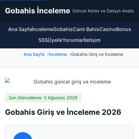
Gobahis İnceleme
Güncel Adres ve Detaylı Analiz
Ana Sayfa
İnceleme
Gobahis
Canlı Bahis
Casino
Bonus
SSS
Üyelik
Yorumlar
İletişim
Ana Sayfa
İnceleme
Gobahis Giriş ve İnceleme
Son Güncelleme: 3 Ağustos 2026
Gobahis Giriş ve İnceleme 2026