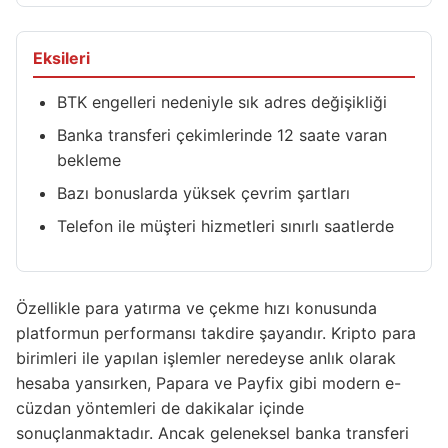
Eksileri
BTK engelleri nedeniyle sık adres değişikliği
Banka transferi çekimlerinde 12 saate varan
bekleme
Bazı bonuslarda yüksek çevrim şartları
Telefon ile müşteri hizmetleri sınırlı saatlerde
Özellikle para yatırma ve çekme hızı konusunda
platformun performansı takdire şayandır. Kripto para
birimleri ile yapılan işlemler neredeyse anlık olarak
hesaba yansırken, Papara ve Payfix gibi modern e-
cüzdan yöntemleri de dakikalar içinde
sonuçlanmaktadır. Ancak geleneksel banka transferi