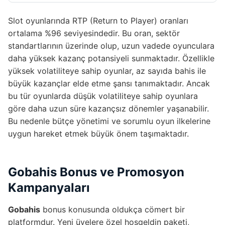
Slot oyunlarında RTP (Return to Player) oranları
ortalama %96 seviyesindedir. Bu oran, sektör
standartlarının üzerinde olup, uzun vadede oyunculara
daha yüksek kazanç potansiyeli sunmaktadır. Özellikle
yüksek volatiliteye sahip oyunlar, az sayıda bahis ile
büyük kazançlar elde etme şansı tanımaktadır. Ancak
bu tür oyunlarda düşük volatiliteye sahip oyunlara
göre daha uzun süre kazançsız dönemler yaşanabilir.
Bu nedenle bütçe yönetimi ve sorumlu oyun ilkelerine
uygun hareket etmek büyük önem taşımaktadır.
Gobahis Bonus ve Promosyon
Kampanyaları
Gobahis
bonus konusunda oldukça cömert bir
platformdur. Yeni üyelere özel hoşgeldin paketi,