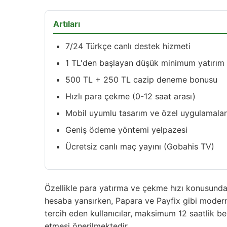
Artıları
7/24 Türkçe canlı destek hizmeti
1 TL'den başlayan düşük minimum yatırım l
500 TL + 250 TL cazip deneme bonusu
Hızlı para çekme (0-12 saat arası)
Mobil uyumlu tasarım ve özel uygulamalar
Geniş ödeme yöntemi yelpazesi
Ücretsiz canlı maç yayını (Gobahis TV)
Özellikle para yatırma ve çekme hızı konusunda 
hesaba yansırken, Papara ve Payfix gibi modern
tercih eden kullanıcılar, maksimum 12 saatlik bek
etmesi önerilmektedir.