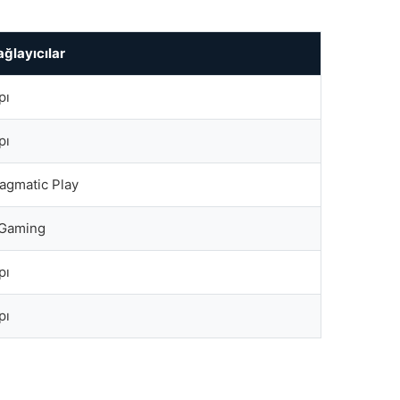
ğlayıcılar
pı
pı
ragmatic Play
 Gaming
pı
pı