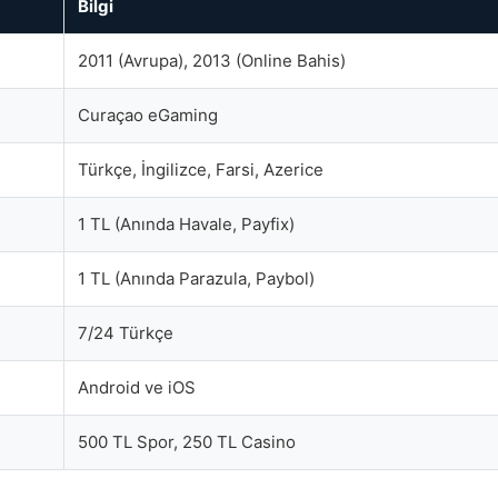
Bilgi
2011 (Avrupa), 2013 (Online Bahis)
Curaçao eGaming
Türkçe, İngilizce, Farsi, Azerice
1 TL (Anında Havale, Payfix)
1 TL (Anında Parazula, Paybol)
7/24 Türkçe
Android ve iOS
500 TL Spor, 250 TL Casino