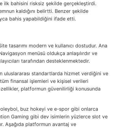
k bahisini risksiz şekilde gerçekleştirdi.
mnun kaldığını belirtti. Benzer şekilde
a bahis yapabildiğini ifade etti.
Site tasarımı modern ve kullanıcı dostudur. Ana
 Navigasyon menüsü oldukça anlaşılırdır ve
ğlayıcıları tarafından desteklenmektedir.
 uluslararası standartlarda hizmet verdiğini ve
m finansal işlemleri ve kişisel verileri
zellikler, platformun güvenilirliği konusunda
voleybol, buz hokeyi ve e-spor gibi onlarca
tion Gaming gibi dev isimlerin yüzlerce slot ve
ır. Aşağıda platformun avantaj ve