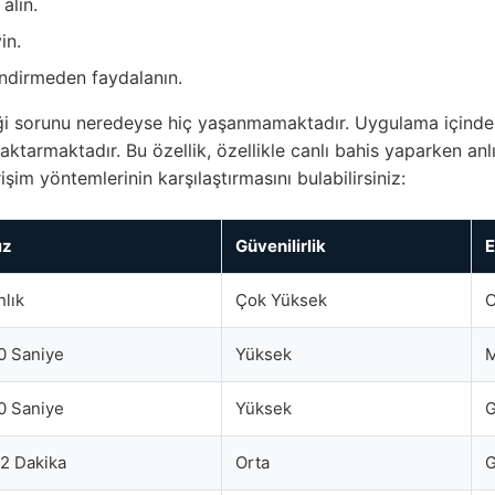
alın.
in.
ndirmeden faydalanın.
kliği sorunu neredeyse hiç yaşanmamaktadır. Uygulama içinde
aktarmaktadır. Bu özellik, özellikle canlı bahis yaparken anl
şim yöntemlerinin karşılaştırmasını bulabilirsiniz:
ız
Güvenilirlik
E
nlık
Çok Yüksek
O
0 Saniye
Yüksek
M
0 Saniye
Yüksek
G
-2 Dakika
Orta
G