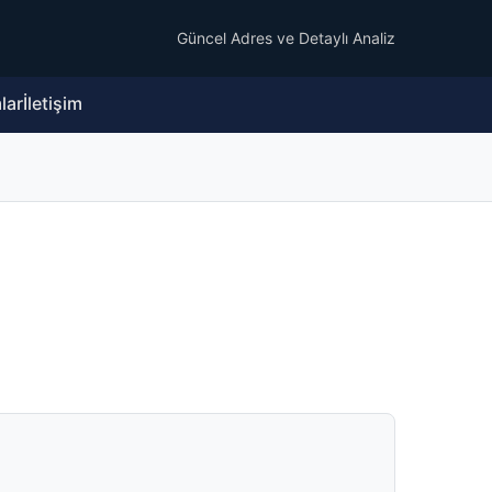
Güncel Adres ve Detaylı Analiz
lar
İletişim