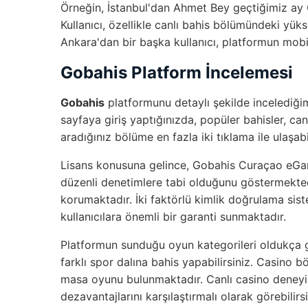
Örneğin, İstanbul'dan Ahmet Bey geçtiğimiz ay G
Kullanıcı, özellikle canlı bahis bölümündeki yü
Ankara'dan bir başka kullanıcı, platformun mobi
Gobahis Platform İncelemesi
Gobahis
platformunu detaylı şekilde incelediği
sayfaya giriş yaptığınızda, popüler bahisler, c
aradığınız bölüme en fazla iki tıklama ile ulaşab
Lisans konusuna gelince, Gobahis Curaçao eGamin
düzenli denetimlere tabi olduğunu göstermektedir.
korumaktadır. İki faktörlü kimlik doğrulama sist
kullanıcılara önemli bir garanti sunmaktadır.
Platformun sunduğu oyun kategorileri oldukça ge
farklı spor dalına bahis yapabilirsiniz. Casino
masa oyunu bulunmaktadır. Canlı casino deneyim
dezavantajlarını karşılaştırmalı olarak görebilirsi