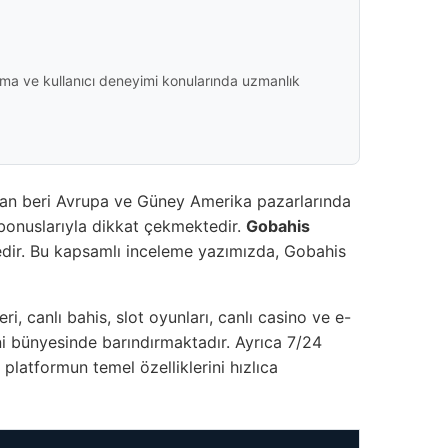
lama ve kullanıcı deneyimi konularında uzmanlık
ından beri Avrupa ve Güney Amerika pazarlarında
 bonuslarıyla dikkat çekmektedir.
Gobahis
tedir. Bu kapsamlı inceleme yazımızda, Gobahis
i, canlı bahis, slot oyunları, canlı casino ve e-
i bünyesinde barındırmaktadır. Ayrıca 7/24
platformun temel özelliklerini hızlıca