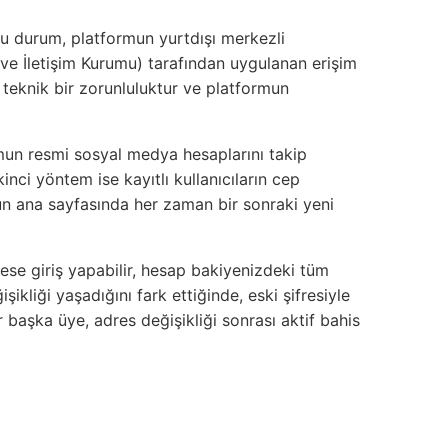
u durum, platformun yurtdışı merkezli
ve İletişim Kurumu) tarafından uygulanan erişim
teknik bir zorunluluktur ve platformun
rmun resmi sosyal medya hesaplarını takip
nci yöntem ise kayıtlı kullanıcıların cep
un ana sayfasında her zaman bir sonraki yeni
drese giriş yapabilir, hesap bakiyenizdeki tüm
ikliği yaşadığını fark ettiğinde, eski şifresiyle
 başka üye, adres değişikliği sonrası aktif bahis