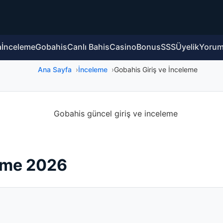
a
İnceleme
Gobahis
Canlı Bahis
Casino
Bonus
SSS
Üyelik
Yorum
Ana Sayfa
İnceleme
Gobahis Giriş ve İnceleme
leme 2026