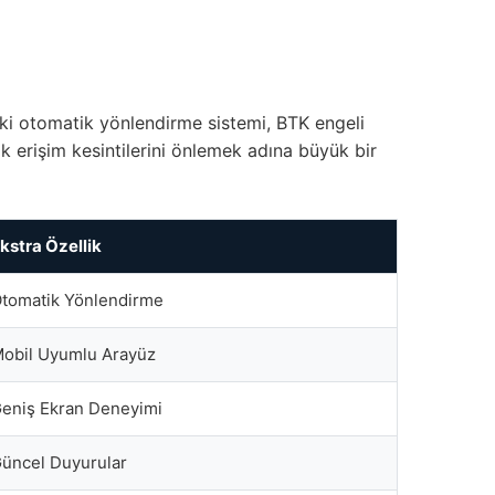
ki otomatik yönlendirme sistemi, BTK engeli
ık erişim kesintilerini önlemek adına büyük bir
kstra Özellik
tomatik Yönlendirme
obil Uyumlu Arayüz
eniş Ekran Deneyimi
üncel Duyurular