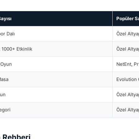
ayısı
Popüler Sa
or Dalı
Özel Altya
 1000+ Etkinlik
Özel Altya
 Oyun
NetEnt, P
Masa
Evolution
yun
Özel Altya
egori
Özel Altya
m Rehberi