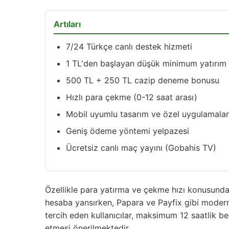
Artıları
7/24 Türkçe canlı destek hizmeti
1 TL'den başlayan düşük minimum yatırım l
500 TL + 250 TL cazip deneme bonusu
Hızlı para çekme (0-12 saat arası)
Mobil uyumlu tasarım ve özel uygulamalar
Geniş ödeme yöntemi yelpazesi
Ücretsiz canlı maç yayını (Gobahis TV)
Özellikle para yatırma ve çekme hızı konusunda 
hesaba yansırken, Papara ve Payfix gibi modern
tercih eden kullanıcılar, maksimum 12 saatlik bek
etmesi önerilmektedir.