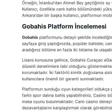
Örneğin, İstanbul'dan Ahmet Bey geçtiğimiz ay G
Kullanıcı, özellikle canlı bahis bölümündeki yü
Ankara'dan bir başka kullanıcı, platformun mobi
Gobahis Platform İncelemesi
Gobahis
platformunu detaylı şekilde incelediği
sayfaya giriş yaptığınızda, popüler bahisler, c
aradığınız bölüme en fazla iki tıklama ile ulaşab
Lisans konusuna gelince, Gobahis Curaçao eGamin
düzenli denetimlere tabi olduğunu göstermektedir.
korumaktadır. İki faktörlü kimlik doğrulama sist
kullanıcılara önemli bir garanti sunmaktadır.
Platformun sunduğu oyun kategorileri oldukça ge
farklı spor dalına bahis yapabilirsiniz. Casino
masa oyunu bulunmaktadır. Canlı casino deneyim
dezavantajlarını karşılaştırmalı olarak görebilirsi