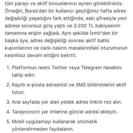
tüm parayı ve aktif bonuslarınızı aynen görebilirsiniz.
Örneğin, Bursa'dan bir kullanıcı geçtiğimiz hafta adres
değişikliği yaşadığını fark ettiğinde, eski şifresiyle yeni
adrese sorunsuz giriş yaptı ve 3.200 TL bakiyesinin
tamamına erişim sağladı. Aynı şekilde İzmir'den bir
başka üye, adres değişikliği sonrası aktif bahis
kuponlarının ve canlı casino masalarındaki oturumunun
kesintisiz devam ettiğini belirtti.
Platformun resmi Twitter veya Telegram hesabını
takip edin.
Kayıtlı e-posta adresinizi ve SMS bildirimlerini aktif
tutun.
Ana sayfada yer alan yedek adres linkini not alın.
Tarayıcınızın yer imlerine güncel adresi ekleyin.
Mobil uygulamayı kullanarak otomatik
yönlendirmeden faydalanın.