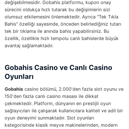
değişebilmesidir. Gobahis platformu, kupon onay
sürecini oldukça hızlı tutarak bu değişimlerin sizi
olumsuz etkilemesini önlemektedir. Ayrıca "Tek Tıkla
Bahis" özelliği sayesinde, önceden belirlediğiniz tutarı
tek bir tıklama ile anında bahis yapabilirsiniz. Bu
özellik, özellikle hızlı tempolu canlı bahislerde büyük
avantaj sağlamaktadır.
Gobahis Casino ve Canlı Casino
Oyunları
Gobahis
casino bölümü, 2.000'den fazla slot oyunu ve
150'den fazla canlı casino masası ile dikkat
çekmektedir. Platform, dünyanın en prestijli oyun
sağlayıcıları ile çalışarak kullanıcılara kaliteli ve adil bir
oyun deneyimi sunmaktadır. Slot oyunları
kategorisinde klasik meyve makinelerinden, modern