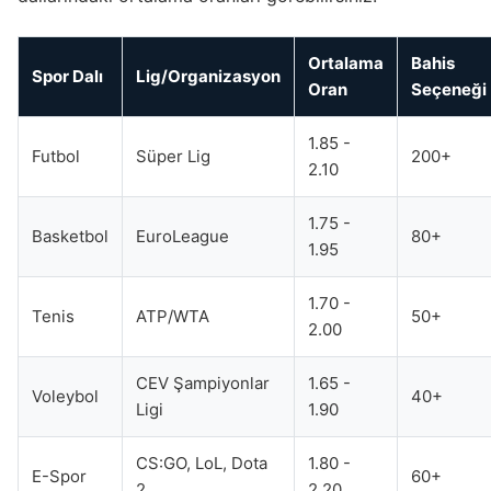
Ortalama
Bahis
Spor Dalı
Lig/Organizasyon
Oran
Seçeneği
1.85 -
Futbol
Süper Lig
200+
2.10
1.75 -
Basketbol
EuroLeague
80+
1.95
1.70 -
Tenis
ATP/WTA
50+
2.00
CEV Şampiyonlar
1.65 -
Voleybol
40+
Ligi
1.90
CS:GO, LoL, Dota
1.80 -
E-Spor
60+
2
2.20