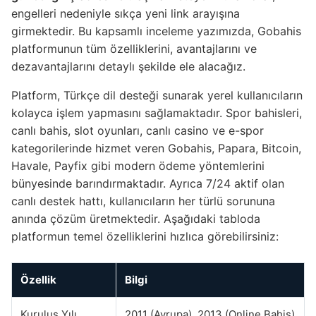
engelleri nedeniyle sıkça yeni link arayışına
girmektedir. Bu kapsamlı inceleme yazımızda, Gobahis
platformunun tüm özelliklerini, avantajlarını ve
dezavantajlarını detaylı şekilde ele alacağız.
Platform, Türkçe dil desteği sunarak yerel kullanıcıların
kolayca işlem yapmasını sağlamaktadır. Spor bahisleri,
canlı bahis, slot oyunları, canlı casino ve e-spor
kategorilerinde hizmet veren Gobahis, Papara, Bitcoin,
Havale, Payfix gibi modern ödeme yöntemlerini
bünyesinde barındırmaktadır. Ayrıca 7/24 aktif olan
canlı destek hattı, kullanıcıların her türlü sorununa
anında çözüm üretmektedir. Aşağıdaki tabloda
platformun temel özelliklerini hızlıca görebilirsiniz:
Özellik
Bilgi
Kuruluş Yılı
2011 (Avrupa), 2013 (Online Bahis)