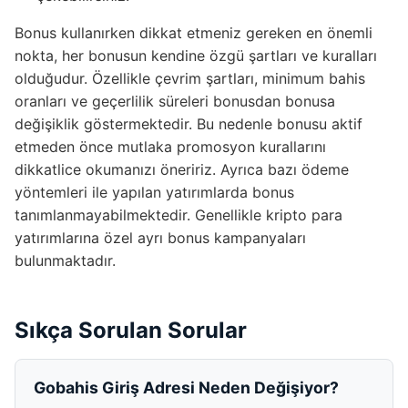
Bonus kullanırken dikkat etmeniz gereken en önemli
nokta, her bonusun kendine özgü şartları ve kuralları
olduğudur. Özellikle çevrim şartları, minimum bahis
oranları ve geçerlilik süreleri bonusdan bonusa
değişiklik göstermektedir. Bu nedenle bonusu aktif
etmeden önce mutlaka promosyon kurallarını
dikkatlice okumanızı öneririz. Ayrıca bazı ödeme
yöntemleri ile yapılan yatırımlarda bonus
tanımlanmayabilmektedir. Genellikle kripto para
yatırımlarına özel ayrı bonus kampanyaları
bulunmaktadır.
Sıkça Sorulan Sorular
Gobahis Giriş Adresi Neden Değişiyor?