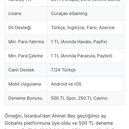
Lisans
Curaçao eGaming
Dil Desteği
Türkçe, İngilizce, Farsi, Azerice
Min. Para Yatırma
1 TL (Anında Havale, Payfix)
Min. Para Çekme
1 TL (Anında Parazula, Paybol)
Canlı Destek
7/24 Türkçe
Mobil Uygulama
Android ve iOS
Deneme Bonusu
500 TL Spor, 250 TL Casino
Örneğin, İstanbul'dan Ahmet Bey geçtiğimiz ay
Gobahis platformuna üye oldu ve 500 TL deneme