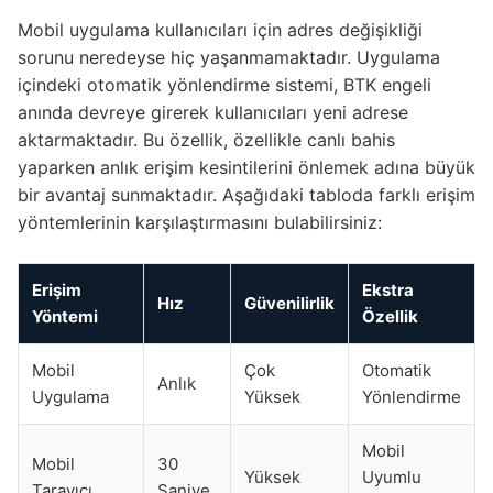
Mobil uygulama kullanıcıları için adres değişikliği
sorunu neredeyse hiç yaşanmamaktadır. Uygulama
içindeki otomatik yönlendirme sistemi, BTK engeli
anında devreye girerek kullanıcıları yeni adrese
aktarmaktadır. Bu özellik, özellikle canlı bahis
yaparken anlık erişim kesintilerini önlemek adına büyük
bir avantaj sunmaktadır. Aşağıdaki tabloda farklı erişim
yöntemlerinin karşılaştırmasını bulabilirsiniz:
Erişim
Ekstra
Hız
Güvenilirlik
Yöntemi
Özellik
Mobil
Çok
Otomatik
Anlık
Uygulama
Yüksek
Yönlendirme
Mobil
Mobil
30
Yüksek
Uyumlu
Tarayıcı
Saniye