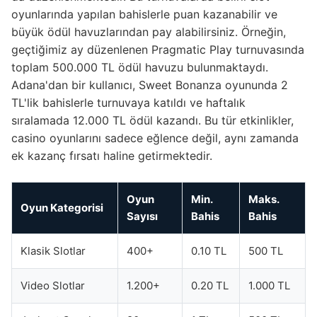
oyunlarında yapılan bahislerle puan kazanabilir ve
büyük ödül havuzlarından pay alabilirsiniz. Örneğin,
geçtiğimiz ay düzenlenen Pragmatic Play turnuvasında
toplam 500.000 TL ödül havuzu bulunmaktaydı.
Adana'dan bir kullanıcı, Sweet Bonanza oyununda 2
TL'lik bahislerle turnuvaya katıldı ve haftalık
sıralamada 12.000 TL ödül kazandı. Bu tür etkinlikler,
casino oyunlarını sadece eğlence değil, aynı zamanda
ek kazanç fırsatı haline getirmektedir.
Oyun
Min.
Maks.
Oyun Kategorisi
Sayısı
Bahis
Bahis
Klasik Slotlar
400+
0.10 TL
500 TL
Video Slotlar
1.200+
0.20 TL
1.000 TL