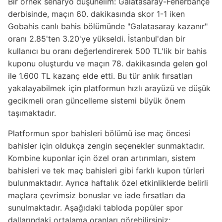
Bir örnek senaryo düşünelim: Galatasaray-Fenerbahçe
derbisinde, maçın 60. dakikasında skor 1-1 iken
Gobahis canlı bahis bölümünde "Galatasaray kazanır"
oranı 2.85'ten 3.20'ye yükseldi. İstanbul'dan bir
kullanıcı bu oranı değerlendirerek 500 TL'lik bir bahis
kuponu oluşturdu ve maçın 78. dakikasında gelen gol
ile 1.600 TL kazanç elde etti. Bu tür anlık fırsatları
yakalayabilmek için platformun hızlı arayüzü ve düşük
gecikmeli oran güncelleme sistemi büyük önem
taşımaktadır.
Platformun spor bahisleri bölümü ise maç öncesi
bahisler için oldukça zengin seçenekler sunmaktadır.
Kombine kuponlar için özel oran artırımları, sistem
bahisleri ve tek maç bahisleri gibi farklı kupon türleri
bulunmaktadır. Ayrıca haftalık özel etkinliklerde belirli
maçlara çevrimsiz bonuslar ve iade fırsatları da
sunulmaktadır. Aşağıdaki tabloda popüler spor
dallarındaki ortalama oranları görebilirsiniz: