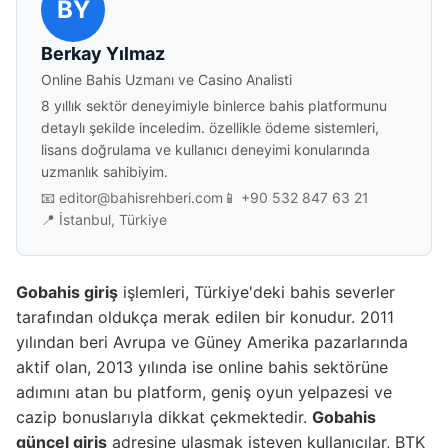
BY
Berkay Yılmaz
Online Bahis Uzmanı ve Casino Analisti
8 yıllık sektör deneyimiyle binlerce bahis platformunu
detaylı şekilde inceledim. özellikle ödeme sistemleri,
lisans doğrulama ve kullanıcı deneyimi konularında
uzmanlık sahibiyim.
📧 editor@bahisrehberi.com
📱 +90 532 847 63 21
📍 İstanbul, Türkiye
Gobahis giriş
işlemleri, Türkiye'deki bahis severler
tarafından oldukça merak edilen bir konudur. 2011
yılından beri Avrupa ve Güney Amerika pazarlarında
aktif olan, 2013 yılında ise online bahis sektörüne
adımını atan bu platform, geniş oyun yelpazesi ve
cazip bonuslarıyla dikkat çekmektedir.
Gobahis
güncel giriş
adresine ulaşmak isteyen kullanıcılar, BTK