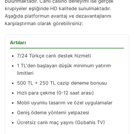
bulunmaktadır. Canlı casino deneyimi ise gerçek
krupiyeler eşliğinde HD kalitede sunulmaktadır.
Aşağıda platformun avantaj ve dezavantajlarını
karşılaştırmalı olarak görebilirsiniz:
Artıları
7/24 Türkçe canlı destek hizmeti
1 TL'den başlayan düşük minimum yatırım
limitleri
500 TL + 250 TL cazip deneme bonusu
Hızlı para çekme (0-12 saat arası)
Mobil uyumlu tasarım ve özel uygulamalar
Geniş ödeme yöntemi yelpazesi
Ücretsiz canlı maç yayını (Gobahis TV)