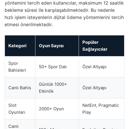
yöntemini tercih eden kullanıcılar, maksimum 12 saatlik
bekleme süresi ile karşılaşabilmektedir. Bu nedenle
hızlı işlem isteyenlerin dijital ödeme yöntemlerini tercih
etmesi önerilmektedir.
Popüler
Kategori
Oyun Sayısı
Sağlayıcılar
Spor
50+ Spor Dalı
Özel Altyapı
Bahisleri
Günlük 1000+
Canlı Bahis
Özel Altyapı
Etkinlik
Slot
NetEnt, Pragmatic
2000+ Oyun
Oyunları
Play
Canlı