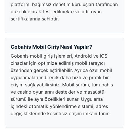
platform, bağımsız denetim kuruluşları tarafından
düzenli olarak test edilmekte ve adil oyun
sertifikalarına sahiptir.
Gobahis Mobil Giriş Nasıl Yapılır?
Gobahis mobil giriş işlemleri, Android ve iOS
cihazlar için optimize edilmiş mobil tarayıcı
üzerinden gerçekleştirilebilir. Ayrıca özel mobil
uygulamaları indirerek daha hızlı ve pratik bir
erişim sağlayabilirsiniz. Mobil sürüm, tüm bahis
ve casino oyunlarını destekler ve masaüstü
sürümü ile aynı özellikleri sunar. Uygulama
içindeki otomatik yönlendirme sistemi, adres
değişikliklerinde kesintisiz erişim imkanı tanır.