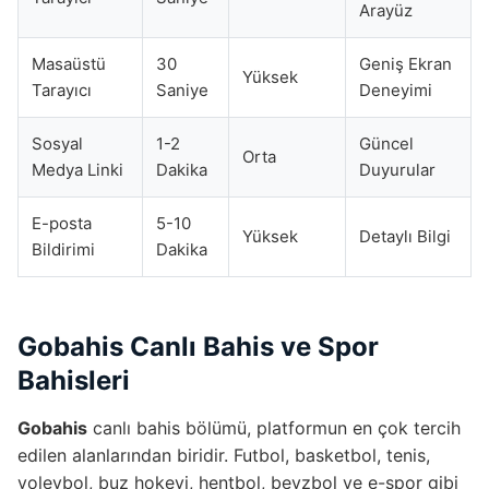
Arayüz
Masaüstü
30
Geniş Ekran
Yüksek
Tarayıcı
Saniye
Deneyimi
Sosyal
1-2
Güncel
Orta
Medya Linki
Dakika
Duyurular
E-posta
5-10
Yüksek
Detaylı Bilgi
Bildirimi
Dakika
Gobahis Canlı Bahis ve Spor
Bahisleri
Gobahis
canlı bahis bölümü, platformun en çok tercih
edilen alanlarından biridir. Futbol, basketbol, tenis,
voleybol, buz hokeyi, hentbol, beyzbol ve e-spor gibi