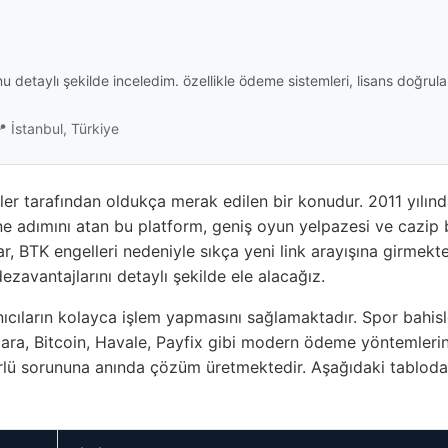
nu detaylı şekilde inceledim. özellikle ödeme sistemleri, lisans doğru
 İstanbul, Türkiye
erler tarafından oldukça merak edilen bir konudur. 2011 yıl
rüne adımını atan bu platform, geniş oyun yelpazesi ve cazip
ar, BTK engelleri nedeniyle sıkça yeni link arayışına girmek
dezavantajlarını detaylı şekilde ele alacağız.
ıcıların kolayca işlem yapmasını sağlamaktadır. Spor bahisler
ara, Bitcoin, Havale, Payfix gibi modern ödeme yöntemlerin
 türlü sorununa anında çözüm üretmektedir. Aşağıdaki tabloda 