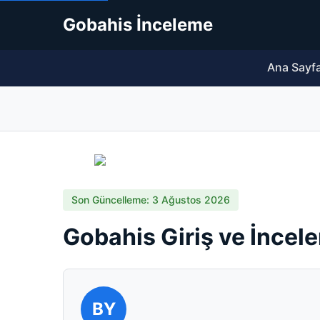
Gobahis İnceleme
Ana Sayf
Son Güncelleme: 3 Ağustos 2026
Gobahis Giriş ve İnce
BY