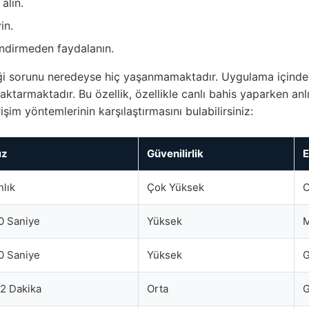
alın.
in.
ndirmeden faydalanın.
kliği sorunu neredeyse hiç yaşanmamaktadır. Uygulama içinde
aktarmaktadır. Bu özellik, özellikle canlı bahis yaparken anl
şim yöntemlerinin karşılaştırmasını bulabilirsiniz:
ız
Güvenilirlik
E
nlık
Çok Yüksek
O
0 Saniye
Yüksek
M
0 Saniye
Yüksek
G
-2 Dakika
Orta
G