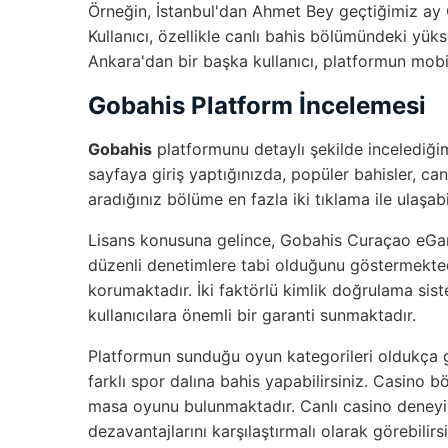
Örneğin, İstanbul'dan Ahmet Bey geçtiğimiz ay G
Kullanıcı, özellikle canlı bahis bölümündeki yü
Ankara'dan bir başka kullanıcı, platformun mobi
Gobahis Platform İncelemesi
Gobahis
platformunu detaylı şekilde incelediği
sayfaya giriş yaptığınızda, popüler bahisler, c
aradığınız bölüme en fazla iki tıklama ile ulaşab
Lisans konusuna gelince, Gobahis Curaçao eGamin
düzenli denetimlere tabi olduğunu göstermektedir.
korumaktadır. İki faktörlü kimlik doğrulama sist
kullanıcılara önemli bir garanti sunmaktadır.
Platformun sunduğu oyun kategorileri oldukça ge
farklı spor dalına bahis yapabilirsiniz. Casino
masa oyunu bulunmaktadır. Canlı casino deneyim
dezavantajlarını karşılaştırmalı olarak görebilirsi