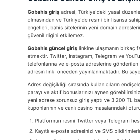
Gobahis giriş
adresi, Türkiye'deki yasal düzenl
olmasından ve Türkiye'de resmi bir lisansa sahi
engelleri, bahis sitelerinin yeni domain adresl
güvenilirliğini etkilemez.
Gobahis güncel giriş
linkine ulaşmanın birkaç f
etmektir. Twitter, Instagram, Telegram ve YouTub
telefonlarına ve e-posta adreslerine gönderilen
adresin linki önceden yayınlanmaktadır. Bu saye
Adres değişikliği sırasında kullanıcıların endişe
parayı ve aktif bonuslarınızı aynen görebilirsiniz
yeni adrese sorunsuz giriş yaptı ve 3.200 TL bak
kuponlarının ve canlı casino masalarındaki oturu
Platformun resmi Twitter veya Telegram hesa
Kayıtlı e-posta adresinizi ve SMS bildirimlerin