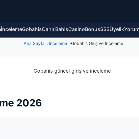
a
İnceleme
Gobahis
Canlı Bahis
Casino
Bonus
SSS
Üyelik
Yorum
Ana Sayfa
İnceleme
Gobahis Giriş ve İnceleme
leme 2026