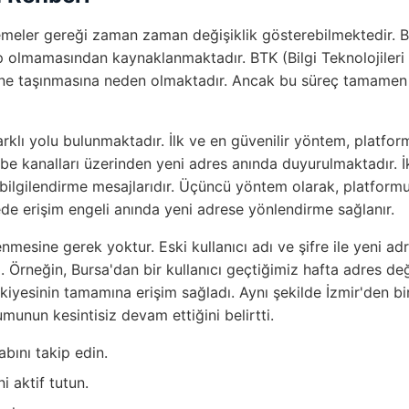
emeler gereği zaman zaman değişiklik gösterebilmektedir. B
p olmamasından kaynaklanmaktadır. BTK (Bilgi Teknolojileri 
erine taşınmasına neden olmaktadır. Ancak bu süreç tamamen 
arklı yolu bulunmaktadır. İlk ve en güvenilir yöntem, platfo
e kanalları üzerinden yeni adres anında duyurulmaktadır. İki
 bilgilendirme mesajlarıdır. Üçüncü yöntem olarak, platform
de erişim engeli anında yeni adrese yönlendirme sağlanır.
lenmesine gerek yoktur. Eski kullanıcı adı ve şifre ile yeni a
. Örneğin, Bursa'dan bir kullanıcı geçtiğimiz hafta adres değiş
iyesinin tamamına erişim sağladı. Aynı şekilde İzmir'den bir
munun kesintisiz devam ettiğini belirtti.
bını takip edin.
i aktif tutun.