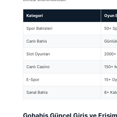
Kategori
Oyun S
Spor Bahisleri
50+ Sp
Canlı Bahis
Günlük
Slot Oyunları
2000+
Canlı Casino
150+ 
E-Spor
15+ O
Sanal Bahis
8+ Kat
Gobahis Güncel Giriş ve Erişi