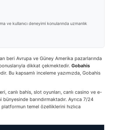
lama ve kullanıcı deneyimi konularında uzmanlık
ından beri Avrupa ve Güney Amerika pazarlarında
 bonuslarıyla dikkat çekmektedir.
Gobahis
tedir. Bu kapsamlı inceleme yazımızda, Gobahis
i, canlı bahis, slot oyunları, canlı casino ve e-
i bünyesinde barındırmaktadır. Ayrıca 7/24
platformun temel özelliklerini hızlıca