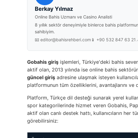
Berkay Yılmaz
Online Bahis Uzmanı ve Casino Analisti
8 yıllık sektör deneyimiyle binlerce bahis platformu
sahibiyim.
📧 editor@bahisrehberi.com
📱 +90 532 847 63 21

Gobahis giriş
işlemleri, Türkiye'deki bahis sev
aktif olan, 2013 yılında ise online bahis sektö
güncel giriş
adresine ulaşmak isteyen kullanıcıl
platformunun tüm özelliklerini, avantajlarını ve 
Platform, Türkçe dil desteği sunarak yerel kullan
spor kategorilerinde hizmet veren Gobahis, Pap
aktif olan canlı destek hattı, kullanıcıların her
görebilirsiniz: