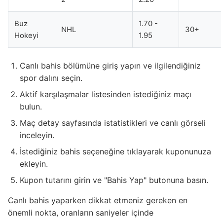
Buz
1.70 -
NHL
30+
Hokeyi
1.95
Canlı bahis bölümüne giriş yapın ve ilgilendiğiniz
spor dalını seçin.
Aktif karşılaşmalar listesinden istediğiniz maçı
bulun.
Maç detay sayfasında istatistikleri ve canlı görseli
inceleyin.
İstediğiniz bahis seçeneğine tıklayarak kuponunuza
ekleyin.
Kupon tutarını girin ve "Bahis Yap" butonuna basın.
Canlı bahis yaparken dikkat etmeniz gereken en
önemli nokta, oranların saniyeler içinde