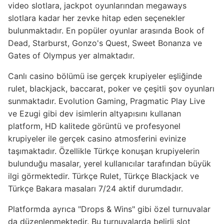
video slotlara, jackpot oyunlarından megaways
slotlara kadar her zevke hitap eden seçenekler
bulunmaktadır. En popüler oyunlar arasında Book of
Dead, Starburst, Gonzo's Quest, Sweet Bonanza ve
Gates of Olympus yer almaktadır.
Canlı casino bölümü ise gerçek krupiyeler eşliğinde
rulet, blackjack, baccarat, poker ve çeşitli şov oyunları
sunmaktadır. Evolution Gaming, Pragmatic Play Live
ve Ezugi gibi dev isimlerin altyapısını kullanan
platform, HD kalitede görüntü ve profesyonel
krupiyeler ile gerçek casino atmosferini evinize
taşımaktadır. Özellikle Türkçe konuşan krupiyelerin
bulunduğu masalar, yerel kullanıcılar tarafından büyük
ilgi görmektedir. Türkçe Rulet, Türkçe Blackjack ve
Türkçe Bakara masaları 7/24 aktif durumdadır.
Platformda ayrıca "Drops & Wins" gibi özel turnuvalar
da düzenlenmektedir. Bu turnuvalarda belirli slot