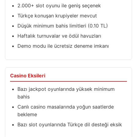
2.000+ slot oyunu ile geniş seçenek
Türkçe konuşan krupiyeler mevcut
Düşük minimum bahis limitleri (0.10 TL)
Haftalık turnuvalar ve ödül havuzları
Demo modu ile ücretsiz deneme imkanı
Casino Eksileri
Bazı jackpot oyunlarında yüksek minimum
bahis
Canlı casino masalarında yoğun saatlerde
bekleme
Bazı slot oyunlarında Türkçe dil desteği eksik