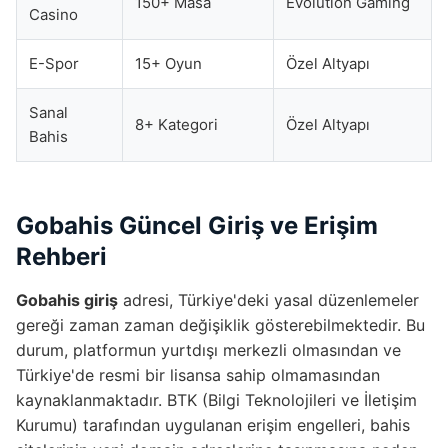
150+ Masa
Evolution Gaming
Casino
E-Spor
15+ Oyun
Özel Altyapı
Sanal
8+ Kategori
Özel Altyapı
Bahis
Gobahis Güncel Giriş ve Erişim
Rehberi
Gobahis giriş
adresi, Türkiye'deki yasal düzenlemeler
gereği zaman zaman değişiklik gösterebilmektedir. Bu
durum, platformun yurtdışı merkezli olmasından ve
Türkiye'de resmi bir lisansa sahip olmamasından
kaynaklanmaktadır. BTK (Bilgi Teknolojileri ve İletişim
Kurumu) tarafından uygulanan erişim engelleri, bahis