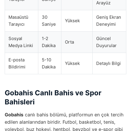
Arayüz
Masaüstü
30
Geniş Ekran
Yüksek
Tarayıcı
Saniye
Deneyimi
Sosyal
1-2
Güncel
Orta
Medya Linki
Dakika
Duyurular
E-posta
5-10
Yüksek
Detaylı Bilgi
Bildirimi
Dakika
Gobahis Canlı Bahis ve Spor
Bahisleri
Gobahis
canlı bahis bölümü, platformun en çok tercih
edilen alanlarından biridir. Futbol, basketbol, tenis,
voleybol, buz hokeyi, hentbol, beyzbol ve e-spor gibi