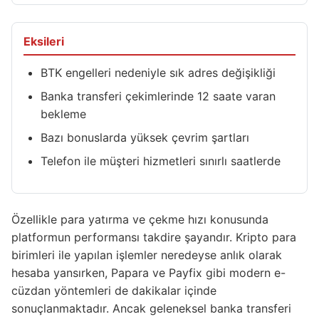
Eksileri
BTK engelleri nedeniyle sık adres değişikliği
Banka transferi çekimlerinde 12 saate varan
bekleme
Bazı bonuslarda yüksek çevrim şartları
Telefon ile müşteri hizmetleri sınırlı saatlerde
Özellikle para yatırma ve çekme hızı konusunda
platformun performansı takdire şayandır. Kripto para
birimleri ile yapılan işlemler neredeyse anlık olarak
hesaba yansırken, Papara ve Payfix gibi modern e-
cüzdan yöntemleri de dakikalar içinde
sonuçlanmaktadır. Ancak geleneksel banka transferi