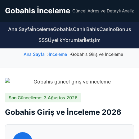
Gobahis İnceleme
Güncel Adres ve Detaylı Analiz
Ana Sayfa
İnceleme
Gobahis
Canlı Bahis
Casino
Bonus
SSS
Üyelik
Yorumlar
İletişim
Ana Sayfa
İnceleme
Gobahis Giriş ve İnceleme
Son Güncelleme: 3 Ağustos 2026
Gobahis Giriş ve İnceleme 2026