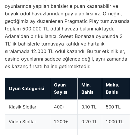
oyunlarında yapılan bahislerle puan kazanabilir ve
büyük ödül havuzlarından pay alabilirsiniz. Örneğin,
geçtiğimiz ay düzenlenen Pragmatic Play turnuvasında
toplam 500.000 TL ödül havuzu bulunmaktaydı.
Adana'dan bir kullanıcı, Sweet Bonanza oyununda 2
TL'lik bahislerle turnuvaya katıldı ve haftalık
sıralamada 12.000 TL ödül kazandı. Bu tür etkinlikler,
casino oyunlarını sadece eğlence değil, aynı zamanda
ek kazanç fırsatı haline getirmektedir.
Oyun
Min.
Maks.
Oyun Kategorisi
Sayısı
Bahis
Bahis
Klasik Slotlar
400+
0.10 TL
500 TL
Video Slotlar
1.200+
0.20 TL
1.000 TL