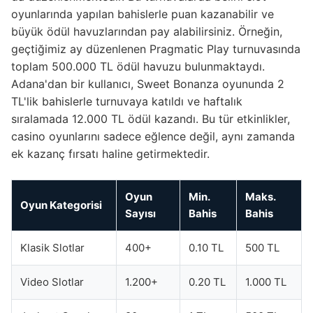
oyunlarında yapılan bahislerle puan kazanabilir ve
büyük ödül havuzlarından pay alabilirsiniz. Örneğin,
geçtiğimiz ay düzenlenen Pragmatic Play turnuvasında
toplam 500.000 TL ödül havuzu bulunmaktaydı.
Adana'dan bir kullanıcı, Sweet Bonanza oyununda 2
TL'lik bahislerle turnuvaya katıldı ve haftalık
sıralamada 12.000 TL ödül kazandı. Bu tür etkinlikler,
casino oyunlarını sadece eğlence değil, aynı zamanda
ek kazanç fırsatı haline getirmektedir.
Oyun
Min.
Maks.
Oyun Kategorisi
Sayısı
Bahis
Bahis
Klasik Slotlar
400+
0.10 TL
500 TL
Video Slotlar
1.200+
0.20 TL
1.000 TL