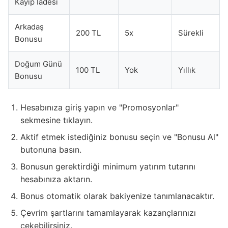
Kayıp İadesi
Arkadaş
200 TL
5x
Sürekli
Bonusu
Doğum Günü
100 TL
Yok
Yıllık
Bonusu
Hesabınıza giriş yapın ve "Promosyonlar"
sekmesine tıklayın.
Aktif etmek istediğiniz bonusu seçin ve "Bonusu Al"
butonuna basın.
Bonusun gerektirdiği minimum yatırım tutarını
hesabınıza aktarın.
Bonus otomatik olarak bakiyenize tanımlanacaktır.
Çevrim şartlarını tamamlayarak kazançlarınızı
çekebilirsiniz.