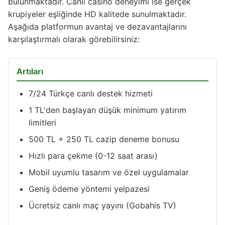
bulunmaktadır. Canlı casino deneyimi ise gerçek
krupiyeler eşliğinde HD kalitede sunulmaktadır.
Aşağıda platformun avantaj ve dezavantajlarını
karşılaştırmalı olarak görebilirsiniz:
Artıları
7/24 Türkçe canlı destek hizmeti
1 TL'den başlayan düşük minimum yatırım
limitleri
500 TL + 250 TL cazip deneme bonusu
Hızlı para çekme (0-12 saat arası)
Mobil uyumlu tasarım ve özel uygulamalar
Geniş ödeme yöntemi yelpazesi
Ücretsiz canlı maç yayını (Gobahis TV)