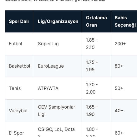
Ortalama
Bahis
Spor Dalı
Lig/Organizasyon
Oran
Seçeneği
1.85 -
Futbol
Süper Lig
200+
2.10
1.75 -
Basketbol
EuroLeague
80+
1.95
1.70 -
Tenis
ATP/WTA
50+
2.00
CEV Şampiyonlar
1.65 -
Voleybol
40+
Ligi
1.90
CS:GO, LoL, Dota
1.80 -
E-Spor
60+
2
2.20