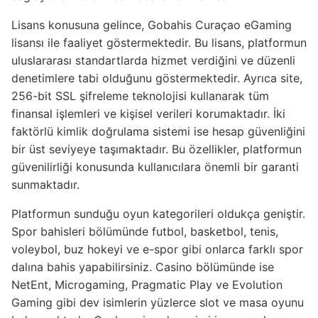
Lisans konusuna gelince, Gobahis Curaçao eGaming
lisansı ile faaliyet göstermektedir. Bu lisans, platformun
uluslararası standartlarda hizmet verdiğini ve düzenli
denetimlere tabi olduğunu göstermektedir. Ayrıca site,
256-bit SSL şifreleme teknolojisi kullanarak tüm
finansal işlemleri ve kişisel verileri korumaktadır. İki
faktörlü kimlik doğrulama sistemi ise hesap güvenliğini
bir üst seviyeye taşımaktadır. Bu özellikler, platformun
güvenilirliği konusunda kullanıcılara önemli bir garanti
sunmaktadır.
Platformun sunduğu oyun kategorileri oldukça geniştir.
Spor bahisleri bölümünde futbol, basketbol, tenis,
voleybol, buz hokeyi ve e-spor gibi onlarca farklı spor
dalına bahis yapabilirsiniz. Casino bölümünde ise
NetEnt, Microgaming, Pragmatic Play ve Evolution
Gaming gibi dev isimlerin yüzlerce slot ve masa oyunu