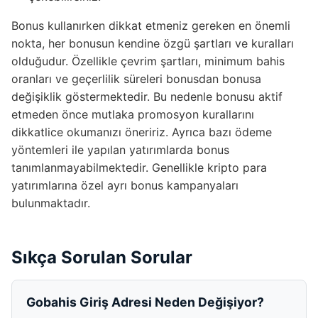
Bonus kullanırken dikkat etmeniz gereken en önemli
nokta, her bonusun kendine özgü şartları ve kuralları
olduğudur. Özellikle çevrim şartları, minimum bahis
oranları ve geçerlilik süreleri bonusdan bonusa
değişiklik göstermektedir. Bu nedenle bonusu aktif
etmeden önce mutlaka promosyon kurallarını
dikkatlice okumanızı öneririz. Ayrıca bazı ödeme
yöntemleri ile yapılan yatırımlarda bonus
tanımlanmayabilmektedir. Genellikle kripto para
yatırımlarına özel ayrı bonus kampanyaları
bulunmaktadır.
Sıkça Sorulan Sorular
Gobahis Giriş Adresi Neden Değişiyor?