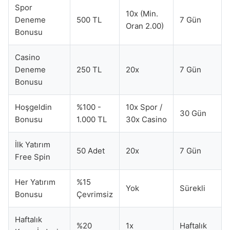
Spor
10x (Min.
Deneme
500 TL
7 Gün
Oran 2.00)
Bonusu
Casino
Deneme
250 TL
20x
7 Gün
Bonusu
Hoşgeldin
%100 -
10x Spor /
30 Gün
Bonusu
1.000 TL
30x Casino
İlk Yatırım
50 Adet
20x
7 Gün
Free Spin
Her Yatırım
%15
Yok
Sürekli
Bonusu
Çevrimsiz
Haftalık
%20
1x
Haftalık