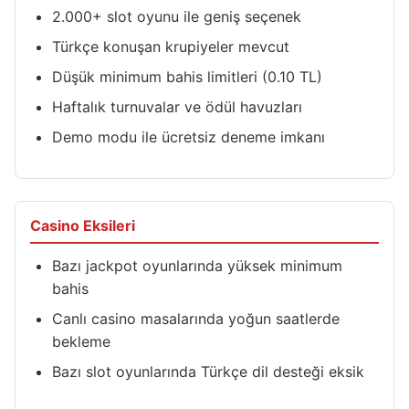
2.000+ slot oyunu ile geniş seçenek
Türkçe konuşan krupiyeler mevcut
Düşük minimum bahis limitleri (0.10 TL)
Haftalık turnuvalar ve ödül havuzları
Demo modu ile ücretsiz deneme imkanı
Casino Eksileri
Bazı jackpot oyunlarında yüksek minimum
bahis
Canlı casino masalarında yoğun saatlerde
bekleme
Bazı slot oyunlarında Türkçe dil desteği eksik