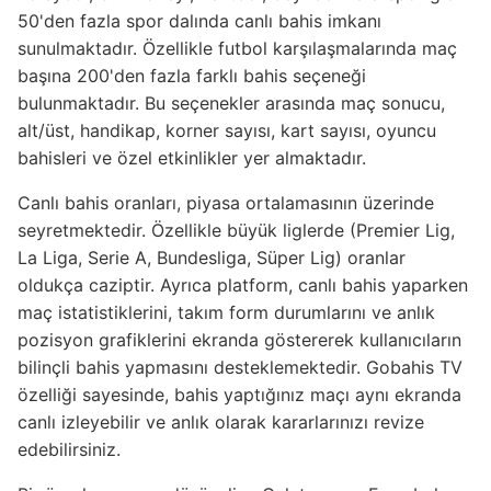
50'den fazla spor dalında canlı bahis imkanı
sunulmaktadır. Özellikle futbol karşılaşmalarında maç
başına 200'den fazla farklı bahis seçeneği
bulunmaktadır. Bu seçenekler arasında maç sonucu,
alt/üst, handikap, korner sayısı, kart sayısı, oyuncu
bahisleri ve özel etkinlikler yer almaktadır.
Canlı bahis oranları, piyasa ortalamasının üzerinde
seyretmektedir. Özellikle büyük liglerde (Premier Lig,
La Liga, Serie A, Bundesliga, Süper Lig) oranlar
oldukça caziptir. Ayrıca platform, canlı bahis yaparken
maç istatistiklerini, takım form durumlarını ve anlık
pozisyon grafiklerini ekranda göstererek kullanıcıların
bilinçli bahis yapmasını desteklemektedir. Gobahis TV
özelliği sayesinde, bahis yaptığınız maçı aynı ekranda
canlı izleyebilir ve anlık olarak kararlarınızı revize
edebilirsiniz.