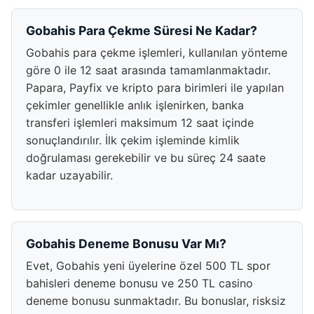
Gobahis Para Çekme Süresi Ne Kadar?
Gobahis para çekme işlemleri, kullanılan yönteme
göre 0 ile 12 saat arasında tamamlanmaktadır.
Papara, Payfix ve kripto para birimleri ile yapılan
çekimler genellikle anlık işlenirken, banka
transferi işlemleri maksimum 12 saat içinde
sonuçlandırılır. İlk çekim işleminde kimlik
doğrulaması gerekebilir ve bu süreç 24 saate
kadar uzayabilir.
Gobahis Deneme Bonusu Var Mı?
Evet, Gobahis yeni üyelerine özel 500 TL spor
bahisleri deneme bonusu ve 250 TL casino
deneme bonusu sunmaktadır. Bu bonuslar, risksiz