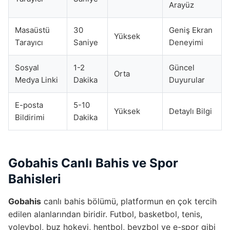
Arayüz
Masaüstü
30
Geniş Ekran
Yüksek
Tarayıcı
Saniye
Deneyimi
Sosyal
1-2
Güncel
Orta
Medya Linki
Dakika
Duyurular
E-posta
5-10
Yüksek
Detaylı Bilgi
Bildirimi
Dakika
Gobahis Canlı Bahis ve Spor
Bahisleri
Gobahis
canlı bahis bölümü, platformun en çok tercih
edilen alanlarından biridir. Futbol, basketbol, tenis,
voleybol, buz hokeyi, hentbol, beyzbol ve e-spor gibi