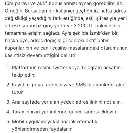
tüm parayı ve aktif bonuslarınızı aynen görebilirsiniz.
Örneğin, Bursa'dan bir kullanıcı geçtiğimiz hafta adres
değişikliği yaşadığını fark ettiğinde, eski şifresiyle yeni
adrese sorunsuz giriş yaptı ve 3.200 TL bakiyesinin
tamamına erişim sağladı. Aynı şekilde İzmir'den bir
başka üye, adres değişikliği sonrası aktif bahis
kuponlarının ve canlı casino masalarındaki oturumunun
kesintisiz devam ettiğini belirtti.
Platformun resmi Twitter veya Telegram hesabını
takip edin.
Kayıtlı e-posta adresinizi ve SMS bildirimlerini aktif
tutun.
Ana sayfada yer alan yedek adres linkini not alın.
Tarayıcınızın yer imlerine güncel adresi ekleyin.
Mobil uygulamayı kullanarak otomatik
yönlendirmeden faydalanın.