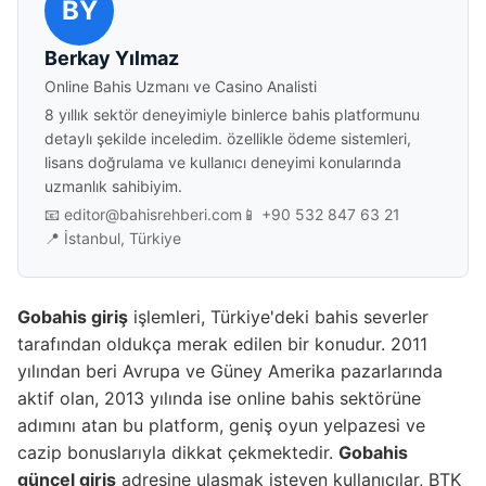
BY
Berkay Yılmaz
Online Bahis Uzmanı ve Casino Analisti
8 yıllık sektör deneyimiyle binlerce bahis platformunu
detaylı şekilde inceledim. özellikle ödeme sistemleri,
lisans doğrulama ve kullanıcı deneyimi konularında
uzmanlık sahibiyim.
📧 editor@bahisrehberi.com
📱 +90 532 847 63 21
📍 İstanbul, Türkiye
Gobahis giriş
işlemleri, Türkiye'deki bahis severler
tarafından oldukça merak edilen bir konudur. 2011
yılından beri Avrupa ve Güney Amerika pazarlarında
aktif olan, 2013 yılında ise online bahis sektörüne
adımını atan bu platform, geniş oyun yelpazesi ve
cazip bonuslarıyla dikkat çekmektedir.
Gobahis
güncel giriş
adresine ulaşmak isteyen kullanıcılar, BTK