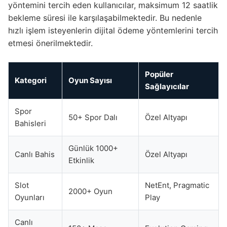
yöntemini tercih eden kullanıcılar, maksimum 12 saatlik
bekleme süresi ile karşılaşabilmektedir. Bu nedenle
hızlı işlem isteyenlerin dijital ödeme yöntemlerini tercih
etmesi önerilmektedir.
Popüler
Kategori
Oyun Sayısı
Sağlayıcılar
Spor
50+ Spor Dalı
Özel Altyapı
Bahisleri
Günlük 1000+
Canlı Bahis
Özel Altyapı
Etkinlik
Slot
NetEnt, Pragmatic
2000+ Oyun
Oyunları
Play
Canlı