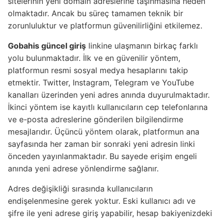
sitelerinin yeni domain adreslerine taşınmasına neden
olmaktadır. Ancak bu süreç tamamen teknik bir
zorunluluktur ve platformun güvenilirliğini etkilemez.
Gobahis güncel giriş
linkine ulaşmanın birkaç farklı
yolu bulunmaktadır. İlk ve en güvenilir yöntem,
platformun resmi sosyal medya hesaplarını takip
etmektir. Twitter, Instagram, Telegram ve YouTube
kanalları üzerinden yeni adres anında duyurulmaktadır.
İkinci yöntem ise kayıtlı kullanıcıların cep telefonlarına
ve e-posta adreslerine gönderilen bilgilendirme
mesajlarıdır. Üçüncü yöntem olarak, platformun ana
sayfasında her zaman bir sonraki yeni adresin linki
önceden yayınlanmaktadır. Bu sayede erişim engeli
anında yeni adrese yönlendirme sağlanır.
Adres değişikliği sırasında kullanıcıların
endişelenmesine gerek yoktur. Eski kullanıcı adı ve
şifre ile yeni adrese giriş yapabilir, hesap bakiyenizdeki