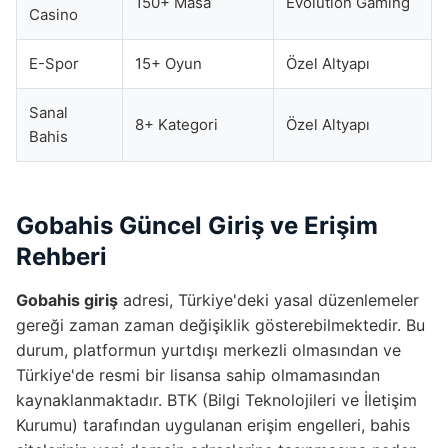
150+ Masa
Evolution Gaming
Casino
E-Spor
15+ Oyun
Özel Altyapı
Sanal
8+ Kategori
Özel Altyapı
Bahis
Gobahis Güncel Giriş ve Erişim
Rehberi
Gobahis giriş
adresi, Türkiye'deki yasal düzenlemeler
gereği zaman zaman değişiklik gösterebilmektedir. Bu
durum, platformun yurtdışı merkezli olmasından ve
Türkiye'de resmi bir lisansa sahip olmamasından
kaynaklanmaktadır. BTK (Bilgi Teknolojileri ve İletişim
Kurumu) tarafından uygulanan erişim engelleri, bahis