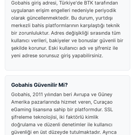
Gobahis giriş adresi, Türkiye'de BTK tarafından
uygulanan erişim engelleri nedeniyle periyodik
olarak güncellenmektedir. Bu durum, yurtdışı
merkezli bahis platformlarının karşılaştığı teknik
bir zorunluluktur. Adres değişikliği sırasında tüm
kullanıcı verileri, bakiyeler ve bonuslar güvenli bir
şekilde korunur. Eski kullanıcı adı ve şifreniz ile
yeni adrese sorunsuz giriş yapabilirsiniz.
Gobahis Güvenilir Mi?
Gobahis, 2011 yılından beri Avrupa ve Güney
Amerika pazarlarında hizmet veren, Curaçao
eGaming lisansına sahip bir platformdur. SSL
şifreleme teknolojisi, iki faktörlü kimlik
doğrulama ve düzenli denetimler ile kullanıcı
güvenliği en üst düzeyde tutulmaktadır. Ayrıca