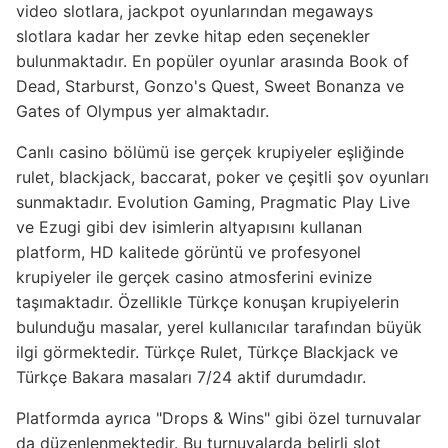
video slotlara, jackpot oyunlarından megaways
slotlara kadar her zevke hitap eden seçenekler
bulunmaktadır. En popüler oyunlar arasında Book of
Dead, Starburst, Gonzo's Quest, Sweet Bonanza ve
Gates of Olympus yer almaktadır.
Canlı casino bölümü ise gerçek krupiyeler eşliğinde
rulet, blackjack, baccarat, poker ve çeşitli şov oyunları
sunmaktadır. Evolution Gaming, Pragmatic Play Live
ve Ezugi gibi dev isimlerin altyapısını kullanan
platform, HD kalitede görüntü ve profesyonel
krupiyeler ile gerçek casino atmosferini evinize
taşımaktadır. Özellikle Türkçe konuşan krupiyelerin
bulunduğu masalar, yerel kullanıcılar tarafından büyük
ilgi görmektedir. Türkçe Rulet, Türkçe Blackjack ve
Türkçe Bakara masaları 7/24 aktif durumdadır.
Platformda ayrıca "Drops & Wins" gibi özel turnuvalar
da düzenlenmektedir. Bu turnuvalarda belirli slot