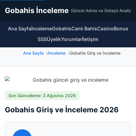
Gobahis İnceleme
Güncel Adres ve Detaylı Analiz
Ana Sayfa
İnceleme
Gobahis
Canlı Bahis
Casino
Bonus
SSS
Üyelik
Yorumlar
İletişim
Ana Sayfa
İnceleme
Gobahis Giriş ve İnceleme
Son Güncelleme: 3 Ağustos 2026
Gobahis Giriş ve İnceleme 2026