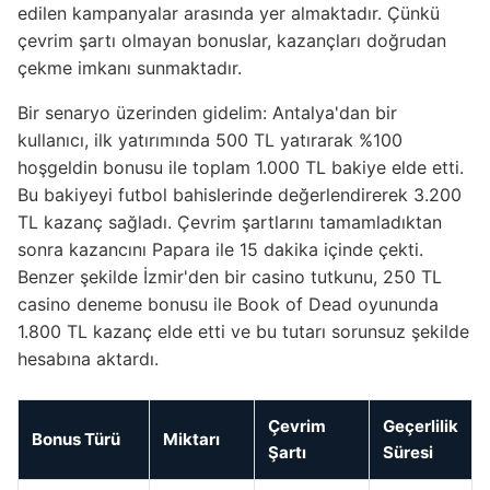
edilen kampanyalar arasında yer almaktadır. Çünkü
çevrim şartı olmayan bonuslar, kazançları doğrudan
çekme imkanı sunmaktadır.
Bir senaryo üzerinden gidelim: Antalya'dan bir
kullanıcı, ilk yatırımında 500 TL yatırarak %100
hoşgeldin bonusu ile toplam 1.000 TL bakiye elde etti.
Bu bakiyeyi futbol bahislerinde değerlendirerek 3.200
TL kazanç sağladı. Çevrim şartlarını tamamladıktan
sonra kazancını Papara ile 15 dakika içinde çekti.
Benzer şekilde İzmir'den bir casino tutkunu, 250 TL
casino deneme bonusu ile Book of Dead oyununda
1.800 TL kazanç elde etti ve bu tutarı sorunsuz şekilde
hesabına aktardı.
Çevrim
Geçerlilik
Bonus Türü
Miktarı
Şartı
Süresi