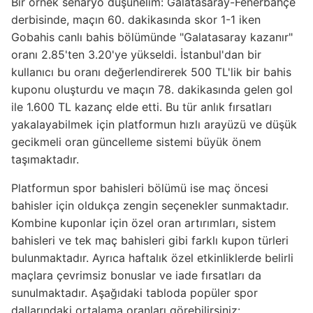
Bir örnek senaryo düşünelim: Galatasaray-Fenerbahçe
derbisinde, maçın 60. dakikasında skor 1-1 iken
Gobahis canlı bahis bölümünde "Galatasaray kazanır"
oranı 2.85'ten 3.20'ye yükseldi. İstanbul'dan bir
kullanıcı bu oranı değerlendirerek 500 TL'lik bir bahis
kuponu oluşturdu ve maçın 78. dakikasında gelen gol
ile 1.600 TL kazanç elde etti. Bu tür anlık fırsatları
yakalayabilmek için platformun hızlı arayüzü ve düşük
gecikmeli oran güncelleme sistemi büyük önem
taşımaktadır.
Platformun spor bahisleri bölümü ise maç öncesi
bahisler için oldukça zengin seçenekler sunmaktadır.
Kombine kuponlar için özel oran artırımları, sistem
bahisleri ve tek maç bahisleri gibi farklı kupon türleri
bulunmaktadır. Ayrıca haftalık özel etkinliklerde belirli
maçlara çevrimsiz bonuslar ve iade fırsatları da
sunulmaktadır. Aşağıdaki tabloda popüler spor
dallarındaki ortalama oranları görebilirsiniz: