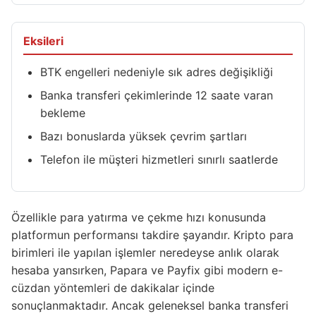
Eksileri
BTK engelleri nedeniyle sık adres değişikliği
Banka transferi çekimlerinde 12 saate varan
bekleme
Bazı bonuslarda yüksek çevrim şartları
Telefon ile müşteri hizmetleri sınırlı saatlerde
Özellikle para yatırma ve çekme hızı konusunda
platformun performansı takdire şayandır. Kripto para
birimleri ile yapılan işlemler neredeyse anlık olarak
hesaba yansırken, Papara ve Payfix gibi modern e-
cüzdan yöntemleri de dakikalar içinde
sonuçlanmaktadır. Ancak geleneksel banka transferi