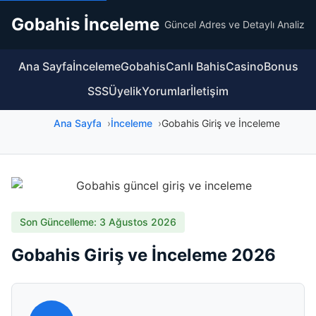
Gobahis İnceleme
Güncel Adres ve Detaylı Analiz
Ana Sayfa
İnceleme
Gobahis
Canlı Bahis
Casino
Bonus
SSS
Üyelik
Yorumlar
İletişim
Ana Sayfa
İnceleme
Gobahis Giriş ve İnceleme
Son Güncelleme: 3 Ağustos 2026
Gobahis Giriş ve İnceleme 2026