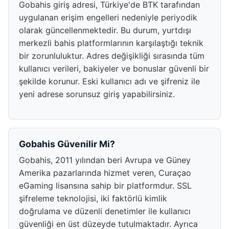
Gobahis giriş adresi, Türkiye'de BTK tarafından
uygulanan erişim engelleri nedeniyle periyodik
olarak güncellenmektedir. Bu durum, yurtdışı
merkezli bahis platformlarının karşılaştığı teknik
bir zorunluluktur. Adres değişikliği sırasında tüm
kullanıcı verileri, bakiyeler ve bonuslar güvenli bir
şekilde korunur. Eski kullanıcı adı ve şifreniz ile
yeni adrese sorunsuz giriş yapabilirsiniz.
Gobahis Güvenilir Mi?
Gobahis, 2011 yılından beri Avrupa ve Güney
Amerika pazarlarında hizmet veren, Curaçao
eGaming lisansına sahip bir platformdur. SSL
şifreleme teknolojisi, iki faktörlü kimlik
doğrulama ve düzenli denetimler ile kullanıcı
güvenliği en üst düzeyde tutulmaktadır. Ayrıca