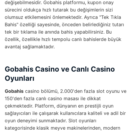
değişebilmesidir. Gobahis platformu, kupon onay
sürecini oldukça hızlı tutarak bu değişimlerin sizi
olumsuz etkilemesini önlemektedir. Ayrıca "Tek Tıkla
Bahis" özelliği sayesinde, önceden belirlediğiniz tutarı
tek bir tıklama ile anında bahis yapabilirsiniz. Bu
özellik, özellikle hızlı tempolu canlı bahislerde büyük
avantaj sağlamaktadır.
Gobahis Casino ve Canlı Casino
Oyunları
Gobahis
casino bölümü, 2.000'den fazla slot oyunu ve
150'den fazla canlı casino masası ile dikkat
çekmektedir. Platform, dünyanın en prestijli oyun
sağlayıcıları ile çalışarak kullanıcılara kaliteli ve adil bir
oyun deneyimi sunmaktadır. Slot oyunları
kategorisinde klasik meyve makinelerinden, modern