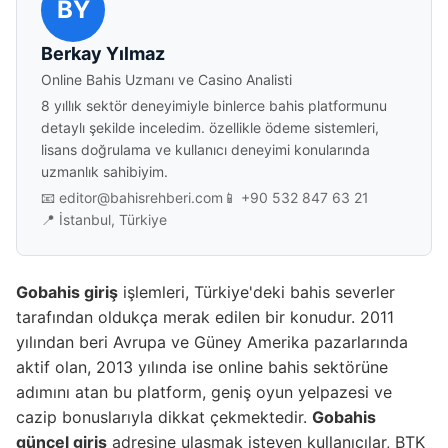
BY
Berkay Yılmaz
Online Bahis Uzmanı ve Casino Analisti
8 yıllık sektör deneyimiyle binlerce bahis platformunu
detaylı şekilde inceledim. özellikle ödeme sistemleri,
lisans doğrulama ve kullanıcı deneyimi konularında
uzmanlık sahibiyim.
📧 editor@bahisrehberi.com
📱 +90 532 847 63 21
📍 İstanbul, Türkiye
Gobahis giriş
işlemleri, Türkiye'deki bahis severler
tarafından oldukça merak edilen bir konudur. 2011
yılından beri Avrupa ve Güney Amerika pazarlarında
aktif olan, 2013 yılında ise online bahis sektörüne
adımını atan bu platform, geniş oyun yelpazesi ve
cazip bonuslarıyla dikkat çekmektedir.
Gobahis
güncel giriş
adresine ulaşmak isteyen kullanıcılar, BTK