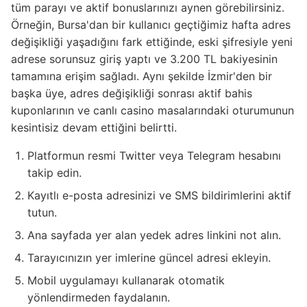
tüm parayı ve aktif bonuslarınızı aynen görebilirsiniz.
Örneğin, Bursa'dan bir kullanıcı geçtiğimiz hafta adres
değişikliği yaşadığını fark ettiğinde, eski şifresiyle yeni
adrese sorunsuz giriş yaptı ve 3.200 TL bakiyesinin
tamamına erişim sağladı. Aynı şekilde İzmir'den bir
başka üye, adres değişikliği sonrası aktif bahis
kuponlarının ve canlı casino masalarındaki oturumunun
kesintisiz devam ettiğini belirtti.
Platformun resmi Twitter veya Telegram hesabını
takip edin.
Kayıtlı e-posta adresinizi ve SMS bildirimlerini aktif
tutun.
Ana sayfada yer alan yedek adres linkini not alın.
Tarayıcınızın yer imlerine güncel adresi ekleyin.
Mobil uygulamayı kullanarak otomatik
yönlendirmeden faydalanın.