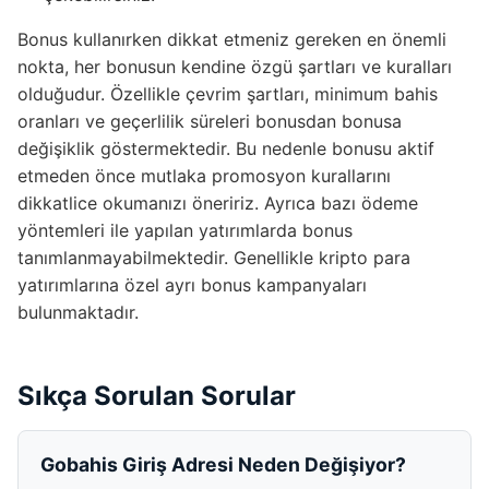
Bonus kullanırken dikkat etmeniz gereken en önemli
nokta, her bonusun kendine özgü şartları ve kuralları
olduğudur. Özellikle çevrim şartları, minimum bahis
oranları ve geçerlilik süreleri bonusdan bonusa
değişiklik göstermektedir. Bu nedenle bonusu aktif
etmeden önce mutlaka promosyon kurallarını
dikkatlice okumanızı öneririz. Ayrıca bazı ödeme
yöntemleri ile yapılan yatırımlarda bonus
tanımlanmayabilmektedir. Genellikle kripto para
yatırımlarına özel ayrı bonus kampanyaları
bulunmaktadır.
Sıkça Sorulan Sorular
Gobahis Giriş Adresi Neden Değişiyor?