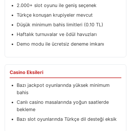
2.000+ slot oyunu ile geniş seçenek
Türkçe konuşan krupiyeler mevcut
Düşük minimum bahis limitleri (0.10 TL)
Haftalık turnuvalar ve ödül havuzları
Demo modu ile ücretsiz deneme imkanı
Casino Eksileri
Bazı jackpot oyunlarında yüksek minimum
bahis
Canlı casino masalarında yoğun saatlerde
bekleme
Bazı slot oyunlarında Türkçe dil desteği eksik