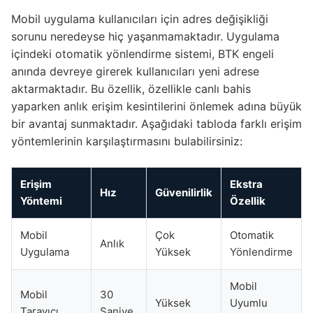
Mobil uygulama kullanıcıları için adres değişikliği
sorunu neredeyse hiç yaşanmamaktadır. Uygulama
içindeki otomatik yönlendirme sistemi, BTK engeli
anında devreye girerek kullanıcıları yeni adrese
aktarmaktadır. Bu özellik, özellikle canlı bahis
yaparken anlık erişim kesintilerini önlemek adına büyük
bir avantaj sunmaktadır. Aşağıdaki tabloda farklı erişim
yöntemlerinin karşılaştırmasını bulabilirsiniz:
Erişim
Ekstra
Hız
Güvenilirlik
Yöntemi
Özellik
Mobil
Çok
Otomatik
Anlık
Uygulama
Yüksek
Yönlendirme
Mobil
Mobil
30
Yüksek
Uyumlu
Tarayıcı
Saniye