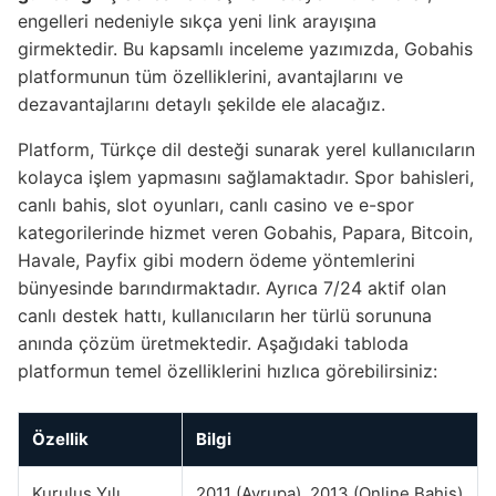
engelleri nedeniyle sıkça yeni link arayışına
girmektedir. Bu kapsamlı inceleme yazımızda, Gobahis
platformunun tüm özelliklerini, avantajlarını ve
dezavantajlarını detaylı şekilde ele alacağız.
Platform, Türkçe dil desteği sunarak yerel kullanıcıların
kolayca işlem yapmasını sağlamaktadır. Spor bahisleri,
canlı bahis, slot oyunları, canlı casino ve e-spor
kategorilerinde hizmet veren Gobahis, Papara, Bitcoin,
Havale, Payfix gibi modern ödeme yöntemlerini
bünyesinde barındırmaktadır. Ayrıca 7/24 aktif olan
canlı destek hattı, kullanıcıların her türlü sorununa
anında çözüm üretmektedir. Aşağıdaki tabloda
platformun temel özelliklerini hızlıca görebilirsiniz:
Özellik
Bilgi
Kuruluş Yılı
2011 (Avrupa), 2013 (Online Bahis)