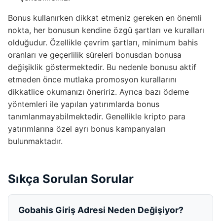
Bonus kullanırken dikkat etmeniz gereken en önemli
nokta, her bonusun kendine özgü şartları ve kuralları
olduğudur. Özellikle çevrim şartları, minimum bahis
oranları ve geçerlilik süreleri bonusdan bonusa
değişiklik göstermektedir. Bu nedenle bonusu aktif
etmeden önce mutlaka promosyon kurallarını
dikkatlice okumanızı öneririz. Ayrıca bazı ödeme
yöntemleri ile yapılan yatırımlarda bonus
tanımlanmayabilmektedir. Genellikle kripto para
yatırımlarına özel ayrı bonus kampanyaları
bulunmaktadır.
Sıkça Sorulan Sorular
Gobahis Giriş Adresi Neden Değişiyor?