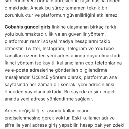
sitelerinin yeni domain adreslerine taşınmasına neden
olmaktadır. Ancak bu süreç tamamen teknik bir
zorunluluktur ve platformun güvenilirliğini etkilemez.
Gobahis güncel giriş
linkine ulaşmanın birkaç farklı
yolu bulunmaktadır. İlk ve en güvenilir yöntem,
platformun resmi sosyal medya hesaplarını takip
etmektir. Twitter, Instagram, Telegram ve YouTube
kanalları üzerinden yeni adres anında duyurulmaktadır.
İkinci yöntem ise kayıtlı kullanıcıların cep telefonlarına
ve e-posta adreslerine gönderilen bilgilendirme
mesajlarıdır. Üçüncü yöntem olarak, platformun ana
sayfasında her zaman bir sonraki yeni adresin linki
önceden yayınlanmaktadır. Bu sayede erişim engeli
anında yeni adrese yönlendirme sağlanır.
Adres değişikliği sırasında kullanıcıların
endişelenmesine gerek yoktur. Eski kullanıcı adı ve
şifre ile yeni adrese giriş yapabilir, hesap bakiyenizdeki