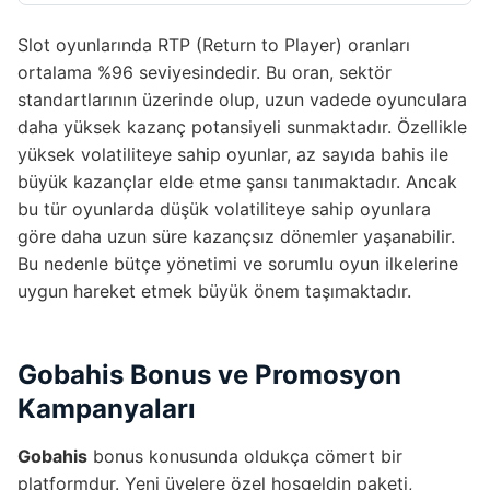
Slot oyunlarında RTP (Return to Player) oranları
ortalama %96 seviyesindedir. Bu oran, sektör
standartlarının üzerinde olup, uzun vadede oyunculara
daha yüksek kazanç potansiyeli sunmaktadır. Özellikle
yüksek volatiliteye sahip oyunlar, az sayıda bahis ile
büyük kazançlar elde etme şansı tanımaktadır. Ancak
bu tür oyunlarda düşük volatiliteye sahip oyunlara
göre daha uzun süre kazançsız dönemler yaşanabilir.
Bu nedenle bütçe yönetimi ve sorumlu oyun ilkelerine
uygun hareket etmek büyük önem taşımaktadır.
Gobahis Bonus ve Promosyon
Kampanyaları
Gobahis
bonus konusunda oldukça cömert bir
platformdur. Yeni üyelere özel hoşgeldin paketi,