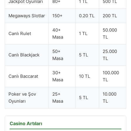
Jackpot Oyunları
80+
1 TL
500 TL
Megaways Slotlar
150+
0.20 TL
200 TL
40+
50.000
Canlı Rulet
1 TL
Masa
TL
50+
25.000
Canlı Blackjack
5 TL
Masa
TL
30+
100.000
Canlı Baccarat
10 TL
Masa
TL
Poker ve Şov
25+
10.000
5 TL
Oyunları
Masa
TL
Casino Artıları