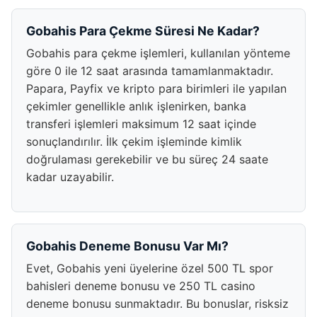
Gobahis Para Çekme Süresi Ne Kadar?
Gobahis para çekme işlemleri, kullanılan yönteme
göre 0 ile 12 saat arasında tamamlanmaktadır.
Papara, Payfix ve kripto para birimleri ile yapılan
çekimler genellikle anlık işlenirken, banka
transferi işlemleri maksimum 12 saat içinde
sonuçlandırılır. İlk çekim işleminde kimlik
doğrulaması gerekebilir ve bu süreç 24 saate
kadar uzayabilir.
Gobahis Deneme Bonusu Var Mı?
Evet, Gobahis yeni üyelerine özel 500 TL spor
bahisleri deneme bonusu ve 250 TL casino
deneme bonusu sunmaktadır. Bu bonuslar, risksiz