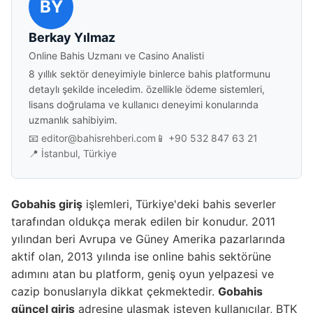
BY
Berkay Yılmaz
Online Bahis Uzmanı ve Casino Analisti
8 yıllık sektör deneyimiyle binlerce bahis platformunu
detaylı şekilde inceledim. özellikle ödeme sistemleri,
lisans doğrulama ve kullanıcı deneyimi konularında
uzmanlık sahibiyim.
📧 editor@bahisrehberi.com
📱 +90 532 847 63 21
📍 İstanbul, Türkiye
Gobahis giriş
işlemleri, Türkiye'deki bahis severler
tarafından oldukça merak edilen bir konudur. 2011
yılından beri Avrupa ve Güney Amerika pazarlarında
aktif olan, 2013 yılında ise online bahis sektörüne
adımını atan bu platform, geniş oyun yelpazesi ve
cazip bonuslarıyla dikkat çekmektedir.
Gobahis
güncel giriş
adresine ulaşmak isteyen kullanıcılar, BTK