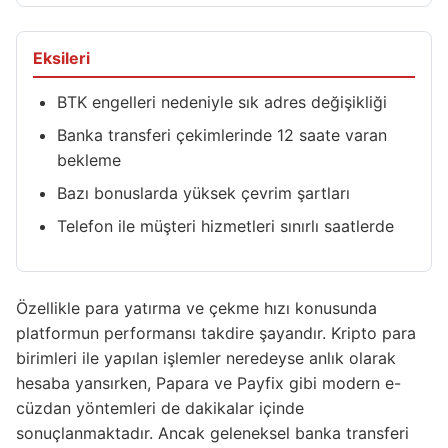
Eksileri
BTK engelleri nedeniyle sık adres değişikliği
Banka transferi çekimlerinde 12 saate varan
bekleme
Bazı bonuslarda yüksek çevrim şartları
Telefon ile müşteri hizmetleri sınırlı saatlerde
Özellikle para yatırma ve çekme hızı konusunda
platformun performansı takdire şayandır. Kripto para
birimleri ile yapılan işlemler neredeyse anlık olarak
hesaba yansırken, Papara ve Payfix gibi modern e-
cüzdan yöntemleri de dakikalar içinde
sonuçlanmaktadır. Ancak geleneksel banka transferi