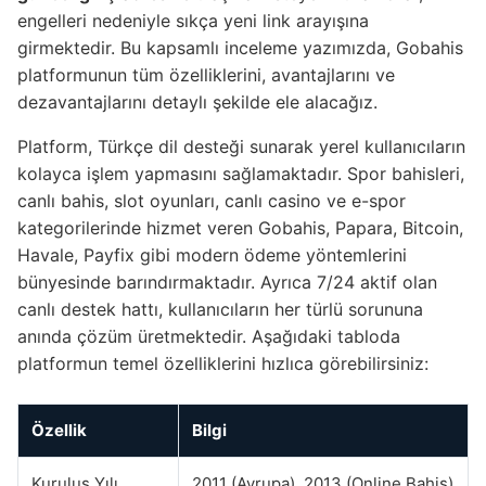
engelleri nedeniyle sıkça yeni link arayışına
girmektedir. Bu kapsamlı inceleme yazımızda, Gobahis
platformunun tüm özelliklerini, avantajlarını ve
dezavantajlarını detaylı şekilde ele alacağız.
Platform, Türkçe dil desteği sunarak yerel kullanıcıların
kolayca işlem yapmasını sağlamaktadır. Spor bahisleri,
canlı bahis, slot oyunları, canlı casino ve e-spor
kategorilerinde hizmet veren Gobahis, Papara, Bitcoin,
Havale, Payfix gibi modern ödeme yöntemlerini
bünyesinde barındırmaktadır. Ayrıca 7/24 aktif olan
canlı destek hattı, kullanıcıların her türlü sorununa
anında çözüm üretmektedir. Aşağıdaki tabloda
platformun temel özelliklerini hızlıca görebilirsiniz:
Özellik
Bilgi
Kuruluş Yılı
2011 (Avrupa), 2013 (Online Bahis)