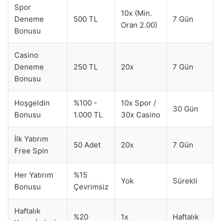
Spor
10x (Min.
Deneme
500 TL
7 Gün
Oran 2.00)
Bonusu
Casino
Deneme
250 TL
20x
7 Gün
Bonusu
Hoşgeldin
%100 -
10x Spor /
30 Gün
Bonusu
1.000 TL
30x Casino
İlk Yatırım
50 Adet
20x
7 Gün
Free Spin
Her Yatırım
%15
Yok
Sürekli
Bonusu
Çevrimsiz
Haftalık
%20
1x
Haftalık