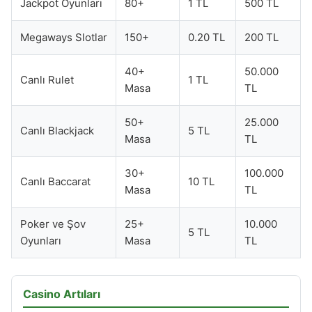
Jackpot Oyunları
80+
1 TL
500 TL
Megaways Slotlar
150+
0.20 TL
200 TL
40+
50.000
Canlı Rulet
1 TL
Masa
TL
50+
25.000
Canlı Blackjack
5 TL
Masa
TL
30+
100.000
Canlı Baccarat
10 TL
Masa
TL
Poker ve Şov
25+
10.000
5 TL
Oyunları
Masa
TL
Casino Artıları