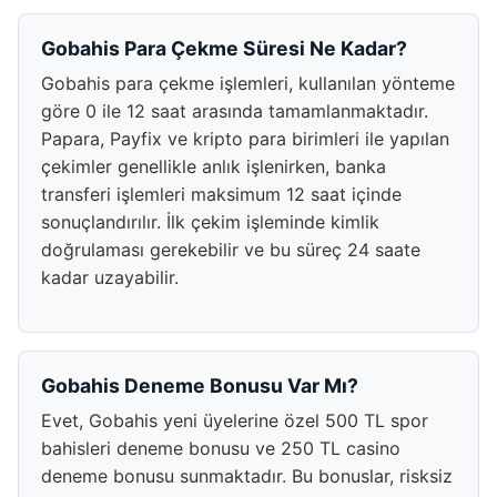
Gobahis Para Çekme Süresi Ne Kadar?
Gobahis para çekme işlemleri, kullanılan yönteme
göre 0 ile 12 saat arasında tamamlanmaktadır.
Papara, Payfix ve kripto para birimleri ile yapılan
çekimler genellikle anlık işlenirken, banka
transferi işlemleri maksimum 12 saat içinde
sonuçlandırılır. İlk çekim işleminde kimlik
doğrulaması gerekebilir ve bu süreç 24 saate
kadar uzayabilir.
Gobahis Deneme Bonusu Var Mı?
Evet, Gobahis yeni üyelerine özel 500 TL spor
bahisleri deneme bonusu ve 250 TL casino
deneme bonusu sunmaktadır. Bu bonuslar, risksiz