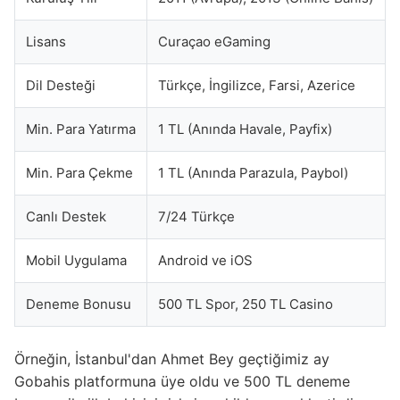
Lisans
Curaçao eGaming
Dil Desteği
Türkçe, İngilizce, Farsi, Azerice
Min. Para Yatırma
1 TL (Anında Havale, Payfix)
Min. Para Çekme
1 TL (Anında Parazula, Paybol)
Canlı Destek
7/24 Türkçe
Mobil Uygulama
Android ve iOS
Deneme Bonusu
500 TL Spor, 250 TL Casino
Örneğin, İstanbul'dan Ahmet Bey geçtiğimiz ay
Gobahis platformuna üye oldu ve 500 TL deneme