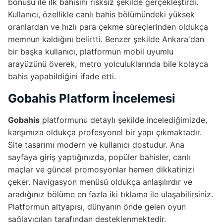
bonusu ile ilk bahisini risksiz şekilde gerçekleştirdi.
Kullanıcı, özellikle canlı bahis bölümündeki yüksek
oranlardan ve hızlı para çekme süreçlerinden oldukça
memnun kaldığını belirtti. Benzer şekilde Ankara'dan
bir başka kullanıcı, platformun mobil uyumlu
arayüzünü överek, metro yolculuklarında bile kolayca
bahis yapabildiğini ifade etti.
Gobahis Platform İncelemesi
Gobahis
platformunu detaylı şekilde incelediğimizde,
karşımıza oldukça profesyonel bir yapı çıkmaktadır.
Site tasarımı modern ve kullanıcı dostudur. Ana
sayfaya giriş yaptığınızda, popüler bahisler, canlı
maçlar ve güncel promosyonlar hemen dikkatinizi
çeker. Navigasyon menüsü oldukça anlaşılırdır ve
aradığınız bölüme en fazla iki tıklama ile ulaşabilirsiniz.
Platformun altyapısı, dünyanın önde gelen oyun
sağlayıcıları tarafından desteklenmektedir.