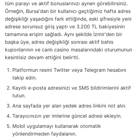
tüm parayı ve aktif bonuslarınızı aynen görebilirsiniz.
Örneğin, Bursa'dan bir kullanıcı geçtiğimiz hafta adres
değişikliği yaşadığını fark ettiğinde, eski şifresiyle yeni
adrese sorunsuz giriş yaptı ve 3.200 TL bakiyesinin
tamamına erişim sağladı. Aynı şekilde İzmir'den bir
başka üye, adres değişikliği sonrası aktif bahis
kuponlarının ve canlı casino masalarındaki oturumunun
kesintisiz devam ettiğini belirtti.
Platformun resmi Twitter veya Telegram hesabını
takip edin.
Kayıtlı e-posta adresinizi ve SMS bildirimlerini aktif
tutun.
Ana sayfada yer alan yedek adres linkini not alın.
Tarayıcınızın yer imlerine güncel adresi ekleyin.
Mobil uygulamayı kullanarak otomatik
yönlendirmeden faydalanın.