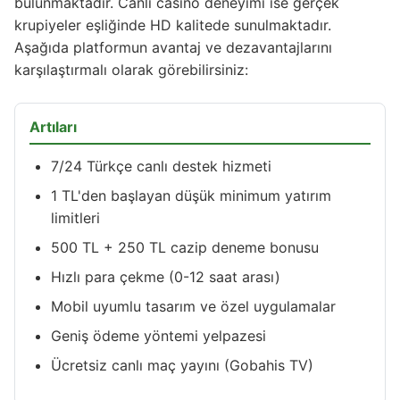
bulunmaktadır. Canlı casino deneyimi ise gerçek
krupiyeler eşliğinde HD kalitede sunulmaktadır.
Aşağıda platformun avantaj ve dezavantajlarını
karşılaştırmalı olarak görebilirsiniz:
Artıları
7/24 Türkçe canlı destek hizmeti
1 TL'den başlayan düşük minimum yatırım
limitleri
500 TL + 250 TL cazip deneme bonusu
Hızlı para çekme (0-12 saat arası)
Mobil uyumlu tasarım ve özel uygulamalar
Geniş ödeme yöntemi yelpazesi
Ücretsiz canlı maç yayını (Gobahis TV)