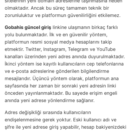
sitelerinin yeni domain adreslerine taşınmasına neden
olmaktadır. Ancak bu süreç tamamen teknik bir
zorunluluktur ve platformun güvenilirliğini etkilemez.
Gobahis güncel giriş
linkine ulaşmanın birkaç farklı
yolu bulunmaktadır. İlk ve en güvenilir yöntem,
platformun resmi sosyal medya hesaplarını takip
etmektir. Twitter, Instagram, Telegram ve YouTube
kanalları üzerinden yeni adres anında duyurulmaktadır.
İkinci yöntem ise kayıtlı kullanıcıların cep telefonlarına
ve e-posta adreslerine gönderilen bilgilendirme
mesajlarıdır. Üçüncü yöntem olarak, platformun ana
sayfasında her zaman bir sonraki yeni adresin linki
önceden yayınlanmaktadır. Bu sayede erişim engeli
anında yeni adrese yönlendirme sağlanır.
Adres değişikliği sırasında kullanıcıların
endişelenmesine gerek yoktur. Eski kullanıcı adı ve
şifre ile yeni adrese giriş yapabilir, hesap bakiyenizdeki