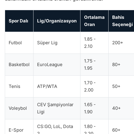
Ortalama
Bahis
Spor Dalı
Lig/Organizasyon
Oran
Seçeneği
1.85 -
Futbol
Süper Lig
200+
2.10
1.75 -
Basketbol
EuroLeague
80+
1.95
1.70 -
Tenis
ATP/WTA
50+
2.00
CEV Şampiyonlar
1.65 -
Voleybol
40+
Ligi
1.90
CS:GO, LoL, Dota
1.80 -
E-Spor
60+
2
2.20