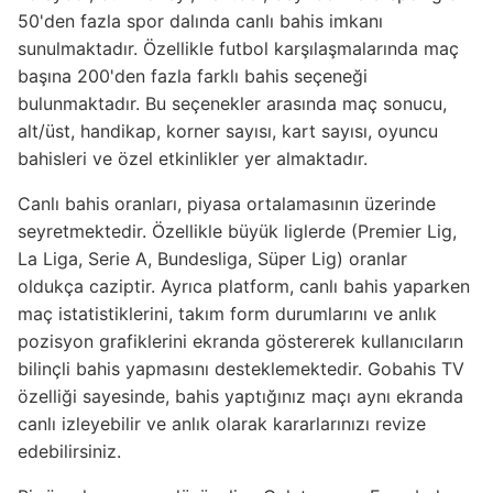
50'den fazla spor dalında canlı bahis imkanı
sunulmaktadır. Özellikle futbol karşılaşmalarında maç
başına 200'den fazla farklı bahis seçeneği
bulunmaktadır. Bu seçenekler arasında maç sonucu,
alt/üst, handikap, korner sayısı, kart sayısı, oyuncu
bahisleri ve özel etkinlikler yer almaktadır.
Canlı bahis oranları, piyasa ortalamasının üzerinde
seyretmektedir. Özellikle büyük liglerde (Premier Lig,
La Liga, Serie A, Bundesliga, Süper Lig) oranlar
oldukça caziptir. Ayrıca platform, canlı bahis yaparken
maç istatistiklerini, takım form durumlarını ve anlık
pozisyon grafiklerini ekranda göstererek kullanıcıların
bilinçli bahis yapmasını desteklemektedir. Gobahis TV
özelliği sayesinde, bahis yaptığınız maçı aynı ekranda
canlı izleyebilir ve anlık olarak kararlarınızı revize
edebilirsiniz.