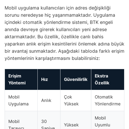
Mobil uygulama kullanıcıları için adres değişikliği
sorunu neredeyse hiç yaşanmamaktadır. Uygulama
içindeki otomatik yönlendirme sistemi, BTK engeli
anında devreye girerek kullanıcıları yeni adrese
aktarmaktadır. Bu özellik, özellikle canlı bahis
yaparken anlık erişim kesintilerini önlemek adına büyük
bir avantaj sunmaktadır. Aşağıdaki tabloda farklı erişim
yöntemlerinin karşılaştırmasını bulabilirsiniz:
Erişim
Ekstra
Hız
Güvenilirlik
Yöntemi
Özellik
Mobil
Çok
Otomatik
Anlık
Uygulama
Yüksek
Yönlendirme
Mobil
Mobil
30
Yüksek
Uyumlu
Tarayıcı
Saniye