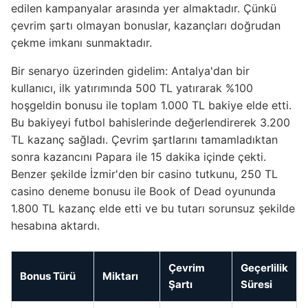
edilen kampanyalar arasında yer almaktadır. Çünkü
çevrim şartı olmayan bonuslar, kazançları doğrudan
çekme imkanı sunmaktadır.
Bir senaryo üzerinden gidelim: Antalya'dan bir
kullanıcı, ilk yatırımında 500 TL yatırarak %100
hoşgeldin bonusu ile toplam 1.000 TL bakiye elde etti.
Bu bakiyeyi futbol bahislerinde değerlendirerek 3.200
TL kazanç sağladı. Çevrim şartlarını tamamladıktan
sonra kazancını Papara ile 15 dakika içinde çekti.
Benzer şekilde İzmir'den bir casino tutkunu, 250 TL
casino deneme bonusu ile Book of Dead oyununda
1.800 TL kazanç elde etti ve bu tutarı sorunsuz şekilde
hesabına aktardı.
Çevrim
Geçerlilik
Bonus Türü
Miktarı
Şartı
Süresi