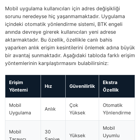
Mobil uygulama kullanıcıları için adres değişikliği
sorunu neredeyse hiç yaşanmamaktadır. Uygulama
içindeki otomatik yönlendirme sistemi, BTK engeli
anında devreye girerek kullanıcıları yeni adrese
aktarmaktadır. Bu özellik, özellikle canlı bahis
yaparken anlık erişim kesintilerini önlemek adına büyük
bir avantaj sunmaktadır. Aşağıdaki tabloda farklı erişim
yöntemlerinin karşılaştırmasını bulabilirsiniz:
Erişim
Ekstra
Hız
Güvenilirlik
Yöntemi
Özellik
Mobil
Çok
Otomatik
Anlık
Uygulama
Yüksek
Yönlendirme
Mobil
Mobil
30
Yüksek
Uyumlu
Tarayıcı
Saniye