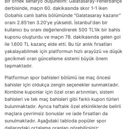
Bir örnek senaryo düşünelim: Galatasaray-Fenerbahçe
derbisinde, maçın 60. dakikasında skor 1-1 iken
Gobahis canlı bahis bölümünde "Galatasaray kazanır"
oranı 2.85'ten 3.20'ye yükseldi. İstanbul'dan bir
kullanıcı bu oranı değerlendirerek 500 TL'lik bir bahis
kuponu oluşturdu ve maçın 78. dakikasında gelen gol
ile 1.600 TL kazanç elde etti. Bu tür anlık fırsatları
yakalayabilmek için platformun hızlı arayüzü ve düşük
gecikmeli oran güncelleme sistemi büyük önem
taşımaktadır.
Platformun spor bahisleri bölümü ise maç öncesi
bahisler için oldukça zengin seçenekler sunmaktadır.
Kombine kuponlar için özel oran artırımları, sistem
bahisleri ve tek maç bahisleri gibi farklı kupon türleri
bulunmaktadır. Ayrıca haftalık özel etkinliklerde belirli
maçlara çevrimsiz bonuslar ve iade fırsatları da
sunulmaktadır. Aşağıdaki tabloda popüler spor
dallarındaki ortalama oranları görebilirsiniz: