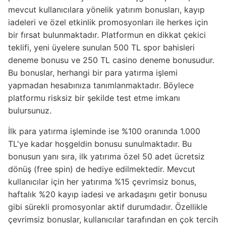
mevcut kullanıcılara yönelik yatırım bonusları, kayıp
iadeleri ve özel etkinlik promosyonları ile herkes için
bir fırsat bulunmaktadır. Platformun en dikkat çekici
teklifi, yeni üyelere sunulan 500 TL spor bahisleri
deneme bonusu ve 250 TL casino deneme bonusudur.
Bu bonuslar, herhangi bir para yatırma işlemi
yapmadan hesabınıza tanımlanmaktadır. Böylece
platformu risksiz bir şekilde test etme imkanı
bulursunuz.
İlk para yatırma işleminde ise %100 oranında 1.000
TL'ye kadar hoşgeldin bonusu sunulmaktadır. Bu
bonusun yanı sıra, ilk yatırıma özel 50 adet ücretsiz
dönüş (free spin) de hediye edilmektedir. Mevcut
kullanıcılar için her yatırıma %15 çevrimsiz bonus,
haftalık %20 kayıp iadesi ve arkadaşını getir bonusu
gibi sürekli promosyonlar aktif durumdadır. Özellikle
çevrimsiz bonuslar, kullanıcılar tarafından en çok tercih