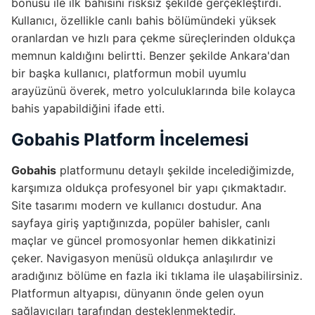
bonusu ile ilk bahisini risksiz şekilde gerçekleştirdi.
Kullanıcı, özellikle canlı bahis bölümündeki yüksek
oranlardan ve hızlı para çekme süreçlerinden oldukça
memnun kaldığını belirtti. Benzer şekilde Ankara'dan
bir başka kullanıcı, platformun mobil uyumlu
arayüzünü överek, metro yolculuklarında bile kolayca
bahis yapabildiğini ifade etti.
Gobahis Platform İncelemesi
Gobahis
platformunu detaylı şekilde incelediğimizde,
karşımıza oldukça profesyonel bir yapı çıkmaktadır.
Site tasarımı modern ve kullanıcı dostudur. Ana
sayfaya giriş yaptığınızda, popüler bahisler, canlı
maçlar ve güncel promosyonlar hemen dikkatinizi
çeker. Navigasyon menüsü oldukça anlaşılırdır ve
aradığınız bölüme en fazla iki tıklama ile ulaşabilirsiniz.
Platformun altyapısı, dünyanın önde gelen oyun
sağlayıcıları tarafından desteklenmektedir.