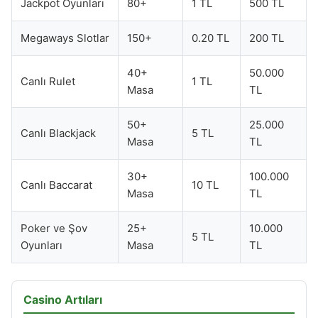
Jackpot Oyunları
80+
1 TL
500 TL
Megaways Slotlar
150+
0.20 TL
200 TL
40+
50.000
Canlı Rulet
1 TL
Masa
TL
50+
25.000
Canlı Blackjack
5 TL
Masa
TL
30+
100.000
Canlı Baccarat
10 TL
Masa
TL
Poker ve Şov
25+
10.000
5 TL
Oyunları
Masa
TL
Casino Artıları