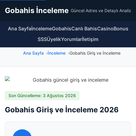
Gobahis İnceleme
Güncel Adres ve Detaylı Analiz
Ana Sayfa
İnceleme
Gobahis
Canlı Bahis
Casino
Bonus
SSS
Üyelik
Yorumlar
İletişim
Ana Sayfa
İnceleme
Gobahis Giriş ve İnceleme
Son Güncelleme: 3 Ağustos 2026
Gobahis Giriş ve İnceleme 2026