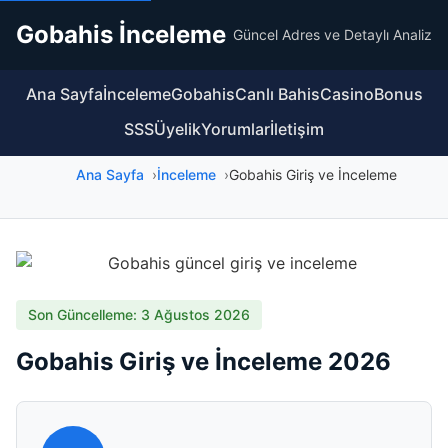
Gobahis İnceleme
Güncel Adres ve Detaylı Analiz
Ana Sayfa
İnceleme
Gobahis
Canlı Bahis
Casino
Bonus
SSS
Üyelik
Yorumlar
İletişim
Ana Sayfa
İnceleme
Gobahis Giriş ve İnceleme
Son Güncelleme: 3 Ağustos 2026
Gobahis Giriş ve İnceleme 2026