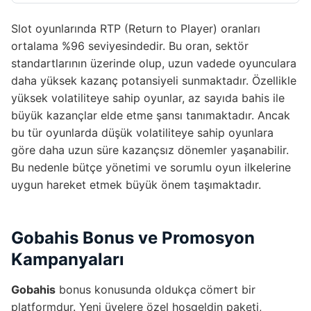
Slot oyunlarında RTP (Return to Player) oranları
ortalama %96 seviyesindedir. Bu oran, sektör
standartlarının üzerinde olup, uzun vadede oyunculara
daha yüksek kazanç potansiyeli sunmaktadır. Özellikle
yüksek volatiliteye sahip oyunlar, az sayıda bahis ile
büyük kazançlar elde etme şansı tanımaktadır. Ancak
bu tür oyunlarda düşük volatiliteye sahip oyunlara
göre daha uzun süre kazançsız dönemler yaşanabilir.
Bu nedenle bütçe yönetimi ve sorumlu oyun ilkelerine
uygun hareket etmek büyük önem taşımaktadır.
Gobahis Bonus ve Promosyon
Kampanyaları
Gobahis
bonus konusunda oldukça cömert bir
platformdur. Yeni üyelere özel hoşgeldin paketi,