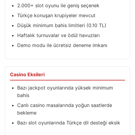
2.000+ slot oyunu ile geniş seçenek
Türkçe konuşan krupiyeler mevcut
Düşük minimum bahis limitleri (0.10 TL)
Haftalık turnuvalar ve ödül havuzları
Demo modu ile ücretsiz deneme imkanı
Casino Eksileri
Bazı jackpot oyunlarında yüksek minimum
bahis
Canlı casino masalarında yoğun saatlerde
bekleme
Bazı slot oyunlarında Türkçe dil desteği eksik