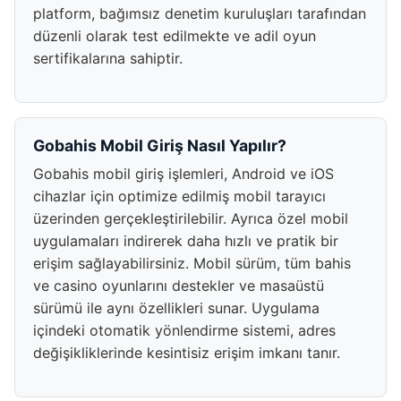
platform, bağımsız denetim kuruluşları tarafından
düzenli olarak test edilmekte ve adil oyun
sertifikalarına sahiptir.
Gobahis Mobil Giriş Nasıl Yapılır?
Gobahis mobil giriş işlemleri, Android ve iOS
cihazlar için optimize edilmiş mobil tarayıcı
üzerinden gerçekleştirilebilir. Ayrıca özel mobil
uygulamaları indirerek daha hızlı ve pratik bir
erişim sağlayabilirsiniz. Mobil sürüm, tüm bahis
ve casino oyunlarını destekler ve masaüstü
sürümü ile aynı özellikleri sunar. Uygulama
içindeki otomatik yönlendirme sistemi, adres
değişikliklerinde kesintisiz erişim imkanı tanır.