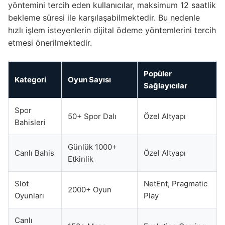
yöntemini tercih eden kullanıcılar, maksimum 12 saatlik
bekleme süresi ile karşılaşabilmektedir. Bu nedenle
hızlı işlem isteyenlerin dijital ödeme yöntemlerini tercih
etmesi önerilmektedir.
Popüler
Kategori
Oyun Sayısı
Sağlayıcılar
Spor
50+ Spor Dalı
Özel Altyapı
Bahisleri
Günlük 1000+
Canlı Bahis
Özel Altyapı
Etkinlik
Slot
NetEnt, Pragmatic
2000+ Oyun
Oyunları
Play
Canlı