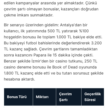
edilen kampanyalar arasında yer almaktadır. Çünkü
çevrim şartı olmayan bonuslar, kazançları doğrudan
çekme imkanı sunmaktadır.
Bir senaryo üzerinden gidelim: Antalya'dan bir
kullanıcı, ilk yatırımında 500 TL yatırarak %100
hoşgeldin bonusu ile toplam 1.000 TL bakiye elde etti.
Bu bakiyeyi futbol bahislerinde değerlendirerek 3.200
TL kazanç sağladı. Çevrim şartlarını tamamladıktan
sonra kazancını Papara ile 15 dakika içinde çekti.
Benzer şekilde İzmir'den bir casino tutkunu, 250 TL
casino deneme bonusu ile Book of Dead oyununda
1.800 TL kazanç elde etti ve bu tutarı sorunsuz şekilde
hesabına aktardı.
Çevrim
Geçerlilik
Bonus Türü
Miktarı
Şartı
Süresi