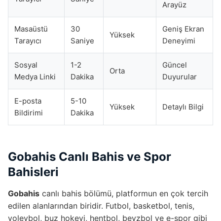
Arayüz
Masaüstü
30
Geniş Ekran
Yüksek
Tarayıcı
Saniye
Deneyimi
Sosyal
1-2
Güncel
Orta
Medya Linki
Dakika
Duyurular
E-posta
5-10
Yüksek
Detaylı Bilgi
Bildirimi
Dakika
Gobahis Canlı Bahis ve Spor
Bahisleri
Gobahis
canlı bahis bölümü, platformun en çok tercih
edilen alanlarından biridir. Futbol, basketbol, tenis,
voleybol, buz hokeyi, hentbol, beyzbol ve e-spor gibi