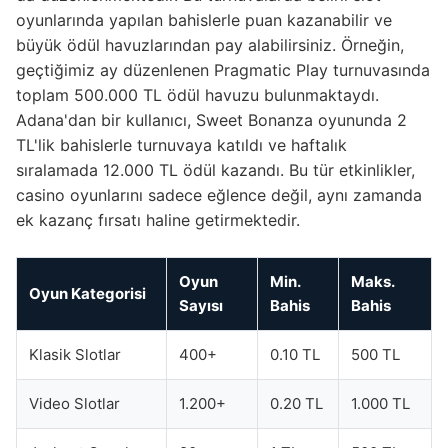
oyunlarında yapılan bahislerle puan kazanabilir ve
büyük ödül havuzlarından pay alabilirsiniz. Örneğin,
geçtiğimiz ay düzenlenen Pragmatic Play turnuvasında
toplam 500.000 TL ödül havuzu bulunmaktaydı.
Adana'dan bir kullanıcı, Sweet Bonanza oyununda 2
TL'lik bahislerle turnuvaya katıldı ve haftalık
sıralamada 12.000 TL ödül kazandı. Bu tür etkinlikler,
casino oyunlarını sadece eğlence değil, aynı zamanda
ek kazanç fırsatı haline getirmektedir.
Oyun
Min.
Maks.
Oyun Kategorisi
Sayısı
Bahis
Bahis
Klasik Slotlar
400+
0.10 TL
500 TL
Video Slotlar
1.200+
0.20 TL
1.000 TL