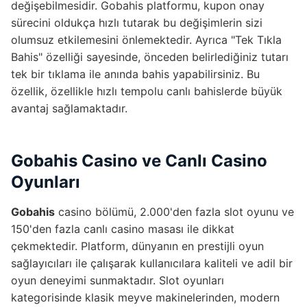
değişebilmesidir. Gobahis platformu, kupon onay
sürecini oldukça hızlı tutarak bu değişimlerin sizi
olumsuz etkilemesini önlemektedir. Ayrıca "Tek Tıkla
Bahis" özelliği sayesinde, önceden belirlediğiniz tutarı
tek bir tıklama ile anında bahis yapabilirsiniz. Bu
özellik, özellikle hızlı tempolu canlı bahislerde büyük
avantaj sağlamaktadır.
Gobahis Casino ve Canlı Casino
Oyunları
Gobahis
casino bölümü, 2.000'den fazla slot oyunu ve
150'den fazla canlı casino masası ile dikkat
çekmektedir. Platform, dünyanın en prestijli oyun
sağlayıcıları ile çalışarak kullanıcılara kaliteli ve adil bir
oyun deneyimi sunmaktadır. Slot oyunları
kategorisinde klasik meyve makinelerinden, modern