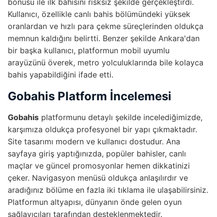
bonusu ile ilk bahisini risksiz şekilde gerçekleştirdi.
Kullanıcı, özellikle canlı bahis bölümündeki yüksek
oranlardan ve hızlı para çekme süreçlerinden oldukça
memnun kaldığını belirtti. Benzer şekilde Ankara'dan
bir başka kullanıcı, platformun mobil uyumlu
arayüzünü överek, metro yolculuklarında bile kolayca
bahis yapabildiğini ifade etti.
Gobahis Platform İncelemesi
Gobahis
platformunu detaylı şekilde incelediğimizde,
karşımıza oldukça profesyonel bir yapı çıkmaktadır.
Site tasarımı modern ve kullanıcı dostudur. Ana
sayfaya giriş yaptığınızda, popüler bahisler, canlı
maçlar ve güncel promosyonlar hemen dikkatinizi
çeker. Navigasyon menüsü oldukça anlaşılırdır ve
aradığınız bölüme en fazla iki tıklama ile ulaşabilirsiniz.
Platformun altyapısı, dünyanın önde gelen oyun
sağlayıcıları tarafından desteklenmektedir.