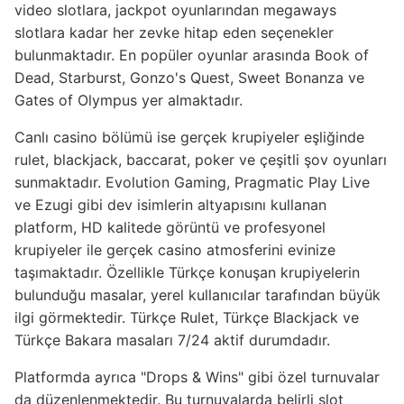
video slotlara, jackpot oyunlarından megaways
slotlara kadar her zevke hitap eden seçenekler
bulunmaktadır. En popüler oyunlar arasında Book of
Dead, Starburst, Gonzo's Quest, Sweet Bonanza ve
Gates of Olympus yer almaktadır.
Canlı casino bölümü ise gerçek krupiyeler eşliğinde
rulet, blackjack, baccarat, poker ve çeşitli şov oyunları
sunmaktadır. Evolution Gaming, Pragmatic Play Live
ve Ezugi gibi dev isimlerin altyapısını kullanan
platform, HD kalitede görüntü ve profesyonel
krupiyeler ile gerçek casino atmosferini evinize
taşımaktadır. Özellikle Türkçe konuşan krupiyelerin
bulunduğu masalar, yerel kullanıcılar tarafından büyük
ilgi görmektedir. Türkçe Rulet, Türkçe Blackjack ve
Türkçe Bakara masaları 7/24 aktif durumdadır.
Platformda ayrıca "Drops & Wins" gibi özel turnuvalar
da düzenlenmektedir. Bu turnuvalarda belirli slot