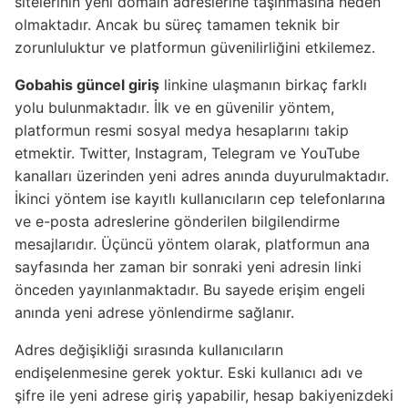
sitelerinin yeni domain adreslerine taşınmasına neden
olmaktadır. Ancak bu süreç tamamen teknik bir
zorunluluktur ve platformun güvenilirliğini etkilemez.
Gobahis güncel giriş
linkine ulaşmanın birkaç farklı
yolu bulunmaktadır. İlk ve en güvenilir yöntem,
platformun resmi sosyal medya hesaplarını takip
etmektir. Twitter, Instagram, Telegram ve YouTube
kanalları üzerinden yeni adres anında duyurulmaktadır.
İkinci yöntem ise kayıtlı kullanıcıların cep telefonlarına
ve e-posta adreslerine gönderilen bilgilendirme
mesajlarıdır. Üçüncü yöntem olarak, platformun ana
sayfasında her zaman bir sonraki yeni adresin linki
önceden yayınlanmaktadır. Bu sayede erişim engeli
anında yeni adrese yönlendirme sağlanır.
Adres değişikliği sırasında kullanıcıların
endişelenmesine gerek yoktur. Eski kullanıcı adı ve
şifre ile yeni adrese giriş yapabilir, hesap bakiyenizdeki