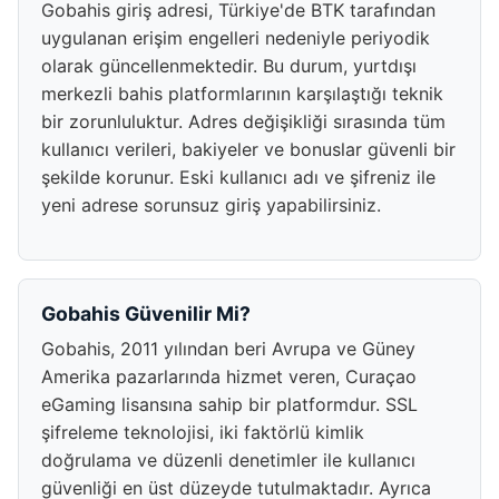
Gobahis giriş adresi, Türkiye'de BTK tarafından
uygulanan erişim engelleri nedeniyle periyodik
olarak güncellenmektedir. Bu durum, yurtdışı
merkezli bahis platformlarının karşılaştığı teknik
bir zorunluluktur. Adres değişikliği sırasında tüm
kullanıcı verileri, bakiyeler ve bonuslar güvenli bir
şekilde korunur. Eski kullanıcı adı ve şifreniz ile
yeni adrese sorunsuz giriş yapabilirsiniz.
Gobahis Güvenilir Mi?
Gobahis, 2011 yılından beri Avrupa ve Güney
Amerika pazarlarında hizmet veren, Curaçao
eGaming lisansına sahip bir platformdur. SSL
şifreleme teknolojisi, iki faktörlü kimlik
doğrulama ve düzenli denetimler ile kullanıcı
güvenliği en üst düzeyde tutulmaktadır. Ayrıca