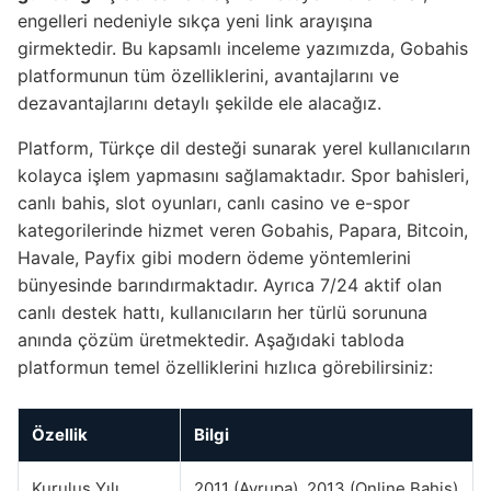
engelleri nedeniyle sıkça yeni link arayışına
girmektedir. Bu kapsamlı inceleme yazımızda, Gobahis
platformunun tüm özelliklerini, avantajlarını ve
dezavantajlarını detaylı şekilde ele alacağız.
Platform, Türkçe dil desteği sunarak yerel kullanıcıların
kolayca işlem yapmasını sağlamaktadır. Spor bahisleri,
canlı bahis, slot oyunları, canlı casino ve e-spor
kategorilerinde hizmet veren Gobahis, Papara, Bitcoin,
Havale, Payfix gibi modern ödeme yöntemlerini
bünyesinde barındırmaktadır. Ayrıca 7/24 aktif olan
canlı destek hattı, kullanıcıların her türlü sorununa
anında çözüm üretmektedir. Aşağıdaki tabloda
platformun temel özelliklerini hızlıca görebilirsiniz:
Özellik
Bilgi
Kuruluş Yılı
2011 (Avrupa), 2013 (Online Bahis)