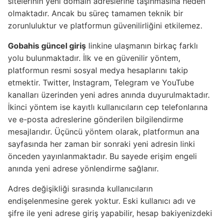
sitelerinin yeni domain adreslerine taşınmasına neden
olmaktadır. Ancak bu süreç tamamen teknik bir
zorunluluktur ve platformun güvenilirliğini etkilemez.
Gobahis güncel giriş
linkine ulaşmanın birkaç farklı
yolu bulunmaktadır. İlk ve en güvenilir yöntem,
platformun resmi sosyal medya hesaplarını takip
etmektir. Twitter, Instagram, Telegram ve YouTube
kanalları üzerinden yeni adres anında duyurulmaktadır.
İkinci yöntem ise kayıtlı kullanıcıların cep telefonlarına
ve e-posta adreslerine gönderilen bilgilendirme
mesajlarıdır. Üçüncü yöntem olarak, platformun ana
sayfasında her zaman bir sonraki yeni adresin linki
önceden yayınlanmaktadır. Bu sayede erişim engeli
anında yeni adrese yönlendirme sağlanır.
Adres değişikliği sırasında kullanıcıların
endişelenmesine gerek yoktur. Eski kullanıcı adı ve
şifre ile yeni adrese giriş yapabilir, hesap bakiyenizdeki