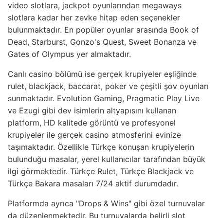
video slotlara, jackpot oyunlarından megaways
slotlara kadar her zevke hitap eden seçenekler
bulunmaktadır. En popüler oyunlar arasında Book of
Dead, Starburst, Gonzo's Quest, Sweet Bonanza ve
Gates of Olympus yer almaktadır.
Canlı casino bölümü ise gerçek krupiyeler eşliğinde
rulet, blackjack, baccarat, poker ve çeşitli şov oyunları
sunmaktadır. Evolution Gaming, Pragmatic Play Live
ve Ezugi gibi dev isimlerin altyapısını kullanan
platform, HD kalitede görüntü ve profesyonel
krupiyeler ile gerçek casino atmosferini evinize
taşımaktadır. Özellikle Türkçe konuşan krupiyelerin
bulunduğu masalar, yerel kullanıcılar tarafından büyük
ilgi görmektedir. Türkçe Rulet, Türkçe Blackjack ve
Türkçe Bakara masaları 7/24 aktif durumdadır.
Platformda ayrıca "Drops & Wins" gibi özel turnuvalar
da düzenlenmektedir. Bu turnuvalarda belirli slot