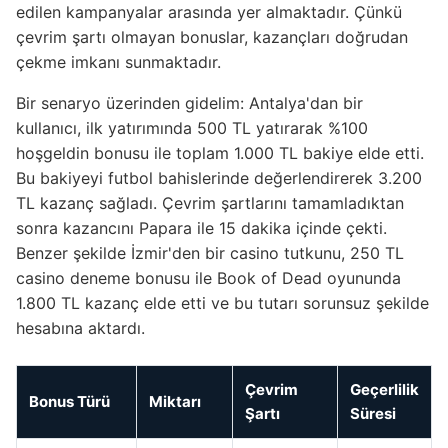
edilen kampanyalar arasında yer almaktadır. Çünkü
çevrim şartı olmayan bonuslar, kazançları doğrudan
çekme imkanı sunmaktadır.
Bir senaryo üzerinden gidelim: Antalya'dan bir
kullanıcı, ilk yatırımında 500 TL yatırarak %100
hoşgeldin bonusu ile toplam 1.000 TL bakiye elde etti.
Bu bakiyeyi futbol bahislerinde değerlendirerek 3.200
TL kazanç sağladı. Çevrim şartlarını tamamladıktan
sonra kazancını Papara ile 15 dakika içinde çekti.
Benzer şekilde İzmir'den bir casino tutkunu, 250 TL
casino deneme bonusu ile Book of Dead oyununda
1.800 TL kazanç elde etti ve bu tutarı sorunsuz şekilde
hesabına aktardı.
Çevrim
Geçerlilik
Bonus Türü
Miktarı
Şartı
Süresi