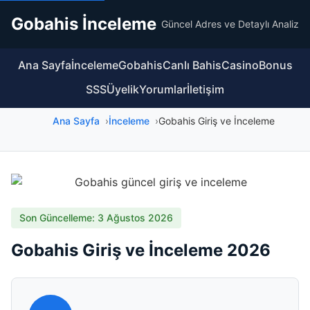
Gobahis İnceleme
Güncel Adres ve Detaylı Analiz
Ana Sayfa
İnceleme
Gobahis
Canlı Bahis
Casino
Bonus
SSS
Üyelik
Yorumlar
İletişim
Ana Sayfa
İnceleme
Gobahis Giriş ve İnceleme
Son Güncelleme: 3 Ağustos 2026
Gobahis Giriş ve İnceleme 2026