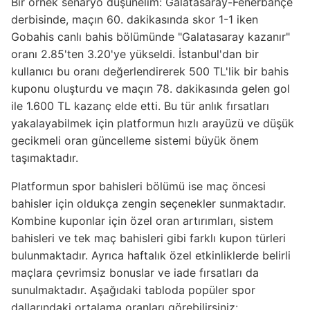
Bir örnek senaryo düşünelim: Galatasaray-Fenerbahçe
derbisinde, maçın 60. dakikasında skor 1-1 iken
Gobahis canlı bahis bölümünde "Galatasaray kazanır"
oranı 2.85'ten 3.20'ye yükseldi. İstanbul'dan bir
kullanıcı bu oranı değerlendirerek 500 TL'lik bir bahis
kuponu oluşturdu ve maçın 78. dakikasında gelen gol
ile 1.600 TL kazanç elde etti. Bu tür anlık fırsatları
yakalayabilmek için platformun hızlı arayüzü ve düşük
gecikmeli oran güncelleme sistemi büyük önem
taşımaktadır.
Platformun spor bahisleri bölümü ise maç öncesi
bahisler için oldukça zengin seçenekler sunmaktadır.
Kombine kuponlar için özel oran artırımları, sistem
bahisleri ve tek maç bahisleri gibi farklı kupon türleri
bulunmaktadır. Ayrıca haftalık özel etkinliklerde belirli
maçlara çevrimsiz bonuslar ve iade fırsatları da
sunulmaktadır. Aşağıdaki tabloda popüler spor
dallarındaki ortalama oranları görebilirsiniz: