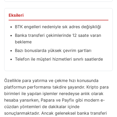
Eksileri
BTK engelleri nedeniyle sık adres değişikliği
Banka transferi çekimlerinde 12 saate varan
bekleme
Bazı bonuslarda yüksek çevrim şartları
Telefon ile müşteri hizmetleri sınırlı saatlerde
Özellikle para yatırma ve çekme hızı konusunda
platformun performansı takdire şayandır. Kripto para
birimleri ile yapılan işlemler neredeyse anlık olarak
hesaba yansırken, Papara ve Payfix gibi modern e-
cüzdan yöntemleri de dakikalar içinde
sonuçlanmaktadır. Ancak geleneksel banka transferi