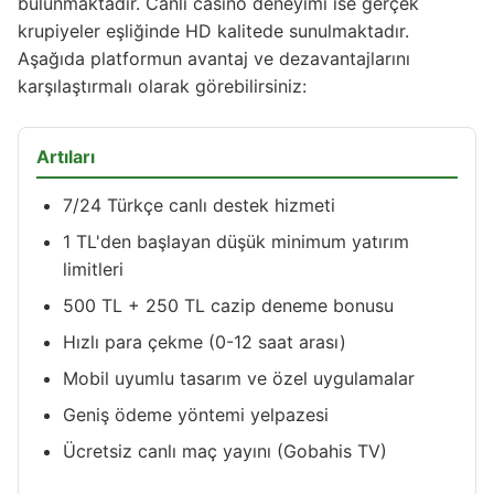
bulunmaktadır. Canlı casino deneyimi ise gerçek
krupiyeler eşliğinde HD kalitede sunulmaktadır.
Aşağıda platformun avantaj ve dezavantajlarını
karşılaştırmalı olarak görebilirsiniz:
Artıları
7/24 Türkçe canlı destek hizmeti
1 TL'den başlayan düşük minimum yatırım
limitleri
500 TL + 250 TL cazip deneme bonusu
Hızlı para çekme (0-12 saat arası)
Mobil uyumlu tasarım ve özel uygulamalar
Geniş ödeme yöntemi yelpazesi
Ücretsiz canlı maç yayını (Gobahis TV)