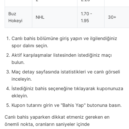
Buz
1.70 -
NHL
30+
Hokeyi
1.95
Canlı bahis bölümüne giriş yapın ve ilgilendiğiniz
spor dalını seçin.
Aktif karşılaşmalar listesinden istediğiniz maçı
bulun.
Maç detay sayfasında istatistikleri ve canlı görseli
inceleyin.
İstediğiniz bahis seçeneğine tıklayarak kuponunuza
ekleyin.
Kupon tutarını girin ve "Bahis Yap" butonuna basın.
Canlı bahis yaparken dikkat etmeniz gereken en
önemli nokta, oranların saniyeler içinde