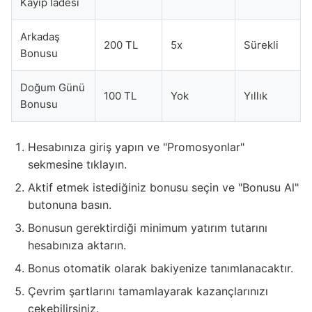
Kayıp İadesi
Arkadaş
200 TL
5x
Sürekli
Bonusu
Doğum Günü
100 TL
Yok
Yıllık
Bonusu
Hesabınıza giriş yapın ve "Promosyonlar"
sekmesine tıklayın.
Aktif etmek istediğiniz bonusu seçin ve "Bonusu Al"
butonuna basın.
Bonusun gerektirdiği minimum yatırım tutarını
hesabınıza aktarın.
Bonus otomatik olarak bakiyenize tanımlanacaktır.
Çevrim şartlarını tamamlayarak kazançlarınızı
çekebilirsiniz.