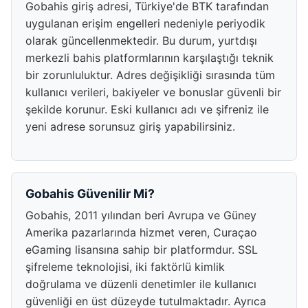
Gobahis giriş adresi, Türkiye'de BTK tarafından
uygulanan erişim engelleri nedeniyle periyodik
olarak güncellenmektedir. Bu durum, yurtdışı
merkezli bahis platformlarının karşılaştığı teknik
bir zorunluluktur. Adres değişikliği sırasında tüm
kullanıcı verileri, bakiyeler ve bonuslar güvenli bir
şekilde korunur. Eski kullanıcı adı ve şifreniz ile
yeni adrese sorunsuz giriş yapabilirsiniz.
Gobahis Güvenilir Mi?
Gobahis, 2011 yılından beri Avrupa ve Güney
Amerika pazarlarında hizmet veren, Curaçao
eGaming lisansına sahip bir platformdur. SSL
şifreleme teknolojisi, iki faktörlü kimlik
doğrulama ve düzenli denetimler ile kullanıcı
güvenliği en üst düzeyde tutulmaktadır. Ayrıca