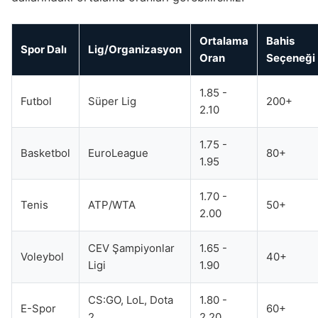
Ortalama
Bahis
Spor Dalı
Lig/Organizasyon
Oran
Seçeneği
1.85 -
Futbol
Süper Lig
200+
2.10
1.75 -
Basketbol
EuroLeague
80+
1.95
1.70 -
Tenis
ATP/WTA
50+
2.00
CEV Şampiyonlar
1.65 -
Voleybol
40+
Ligi
1.90
CS:GO, LoL, Dota
1.80 -
E-Spor
60+
2
2.20