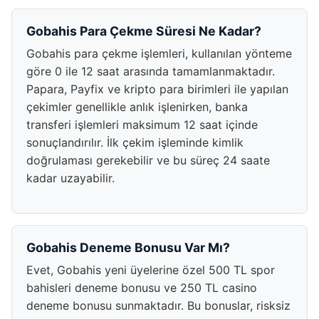
Gobahis Para Çekme Süresi Ne Kadar?
Gobahis para çekme işlemleri, kullanılan yönteme
göre 0 ile 12 saat arasında tamamlanmaktadır.
Papara, Payfix ve kripto para birimleri ile yapılan
çekimler genellikle anlık işlenirken, banka
transferi işlemleri maksimum 12 saat içinde
sonuçlandırılır. İlk çekim işleminde kimlik
doğrulaması gerekebilir ve bu süreç 24 saate
kadar uzayabilir.
Gobahis Deneme Bonusu Var Mı?
Evet, Gobahis yeni üyelerine özel 500 TL spor
bahisleri deneme bonusu ve 250 TL casino
deneme bonusu sunmaktadır. Bu bonuslar, risksiz