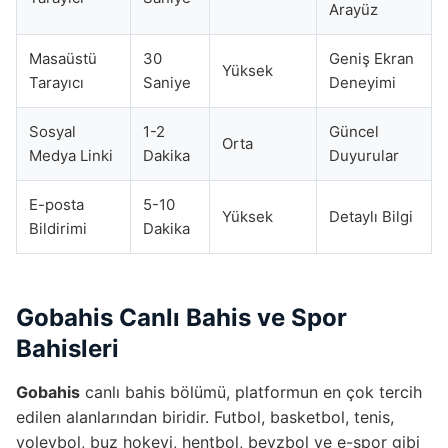
Arayüz
Masaüstü
30
Geniş Ekran
Yüksek
Tarayıcı
Saniye
Deneyimi
Sosyal
1-2
Güncel
Orta
Medya Linki
Dakika
Duyurular
E-posta
5-10
Yüksek
Detaylı Bilgi
Bildirimi
Dakika
Gobahis Canlı Bahis ve Spor
Bahisleri
Gobahis
canlı bahis bölümü, platformun en çok tercih
edilen alanlarından biridir. Futbol, basketbol, tenis,
voleybol, buz hokeyi, hentbol, beyzbol ve e-spor gibi