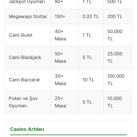
Jackpot Oyunları
80+
1 TL
500 TL
Megaways Slotlar
150+
0.20 TL
200 TL
40+
50.000
Canlı Rulet
1 TL
Masa
TL
50+
25.000
Canlı Blackjack
5 TL
Masa
TL
30+
100.000
Canlı Baccarat
10 TL
Masa
TL
Poker ve Şov
25+
10.000
5 TL
Oyunları
Masa
TL
Casino Artıları