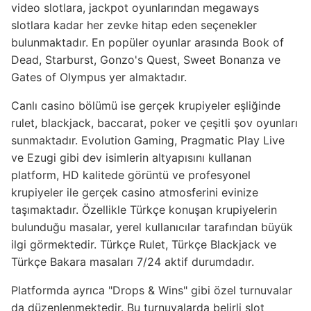
video slotlara, jackpot oyunlarından megaways
slotlara kadar her zevke hitap eden seçenekler
bulunmaktadır. En popüler oyunlar arasında Book of
Dead, Starburst, Gonzo's Quest, Sweet Bonanza ve
Gates of Olympus yer almaktadır.
Canlı casino bölümü ise gerçek krupiyeler eşliğinde
rulet, blackjack, baccarat, poker ve çeşitli şov oyunları
sunmaktadır. Evolution Gaming, Pragmatic Play Live
ve Ezugi gibi dev isimlerin altyapısını kullanan
platform, HD kalitede görüntü ve profesyonel
krupiyeler ile gerçek casino atmosferini evinize
taşımaktadır. Özellikle Türkçe konuşan krupiyelerin
bulunduğu masalar, yerel kullanıcılar tarafından büyük
ilgi görmektedir. Türkçe Rulet, Türkçe Blackjack ve
Türkçe Bakara masaları 7/24 aktif durumdadır.
Platformda ayrıca "Drops & Wins" gibi özel turnuvalar
da düzenlenmektedir. Bu turnuvalarda belirli slot