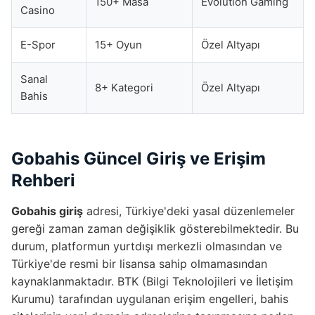
150+ Masa
Evolution Gaming
Casino
E-Spor
15+ Oyun
Özel Altyapı
Sanal
8+ Kategori
Özel Altyapı
Bahis
Gobahis Güncel Giriş ve Erişim
Rehberi
Gobahis giriş
adresi, Türkiye'deki yasal düzenlemeler
gereği zaman zaman değişiklik gösterebilmektedir. Bu
durum, platformun yurtdışı merkezli olmasından ve
Türkiye'de resmi bir lisansa sahip olmamasından
kaynaklanmaktadır. BTK (Bilgi Teknolojileri ve İletişim
Kurumu) tarafından uygulanan erişim engelleri, bahis