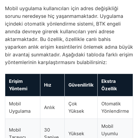
Mobil uygulama kullanıcıları için adres değişikliği
sorunu neredeyse hiç yaşanmamaktadır. Uygulama
içindeki otomatik yönlendirme sistemi, BTK engeli
anında devreye girerek kullanıcıları yeni adrese
aktarmaktadır. Bu özellik, özellikle canlı bahis
yaparken anlık erişim kesintilerini önlemek adına büyük
bir avantaj sunmaktadır. Aşağıdaki tabloda farklı erişim
yöntemlerinin karşılaştırmasını bulabilirsiniz:
Erişim
Ekstra
Hız
Güvenilirlik
Yöntemi
Özellik
Mobil
Çok
Otomatik
Anlık
Uygulama
Yüksek
Yönlendirme
Mobil
Mobil
30
Yüksek
Uyumlu
Tarayıcı
Saniye