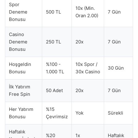
Spor
10x (Min.
Deneme
500 TL
7 Gün
Oran 2.00)
Bonusu
Casino
Deneme
250 TL
20x
7 Gün
Bonusu
Hoşgeldin
%100 -
10x Spor /
30 Gün
Bonusu
1.000 TL
30x Casino
İlk Yatırım
50 Adet
20x
7 Gün
Free Spin
Her Yatırım
%15
Yok
Sürekli
Bonusu
Çevrimsiz
Haftalık
%20
1x
Haftalık