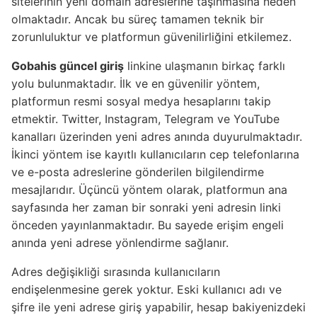
sitelerinin yeni domain adreslerine taşınmasına neden
olmaktadır. Ancak bu süreç tamamen teknik bir
zorunluluktur ve platformun güvenilirliğini etkilemez.
Gobahis güncel giriş
linkine ulaşmanın birkaç farklı
yolu bulunmaktadır. İlk ve en güvenilir yöntem,
platformun resmi sosyal medya hesaplarını takip
etmektir. Twitter, Instagram, Telegram ve YouTube
kanalları üzerinden yeni adres anında duyurulmaktadır.
İkinci yöntem ise kayıtlı kullanıcıların cep telefonlarına
ve e-posta adreslerine gönderilen bilgilendirme
mesajlarıdır. Üçüncü yöntem olarak, platformun ana
sayfasında her zaman bir sonraki yeni adresin linki
önceden yayınlanmaktadır. Bu sayede erişim engeli
anında yeni adrese yönlendirme sağlanır.
Adres değişikliği sırasında kullanıcıların
endişelenmesine gerek yoktur. Eski kullanıcı adı ve
şifre ile yeni adrese giriş yapabilir, hesap bakiyenizdeki