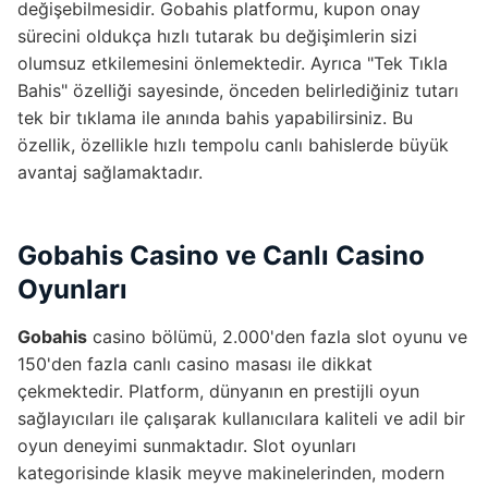
değişebilmesidir. Gobahis platformu, kupon onay
sürecini oldukça hızlı tutarak bu değişimlerin sizi
olumsuz etkilemesini önlemektedir. Ayrıca "Tek Tıkla
Bahis" özelliği sayesinde, önceden belirlediğiniz tutarı
tek bir tıklama ile anında bahis yapabilirsiniz. Bu
özellik, özellikle hızlı tempolu canlı bahislerde büyük
avantaj sağlamaktadır.
Gobahis Casino ve Canlı Casino
Oyunları
Gobahis
casino bölümü, 2.000'den fazla slot oyunu ve
150'den fazla canlı casino masası ile dikkat
çekmektedir. Platform, dünyanın en prestijli oyun
sağlayıcıları ile çalışarak kullanıcılara kaliteli ve adil bir
oyun deneyimi sunmaktadır. Slot oyunları
kategorisinde klasik meyve makinelerinden, modern