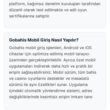
platform, bağımsız denetim kuruluşları tarafından
düzenli olarak test edilmekte ve adil oyun
sertifikalarına sahiptir.
Gobahis Mobil Giriş Nasıl Yapılır?
Gobahis mobil giriş işlemleri, Android ve iOS
cihazlar için optimize edilmiş mobil tarayıcı
üzerinden gerçekleştirilebilir. Ayrıca özel mobil
uygulamaları indirerek daha hızlı ve pratik bir
erişim sağlayabilirsiniz. Mobil sürüm, tüm bahis
ve casino oyunlarını destekler ve masaüstü
sürümü ile aynı özellikleri sunar. Uygulama
içindeki otomatik yönlendirme sistemi, adres
değişikliklerinde kesintisiz erişim imkanı tanır.