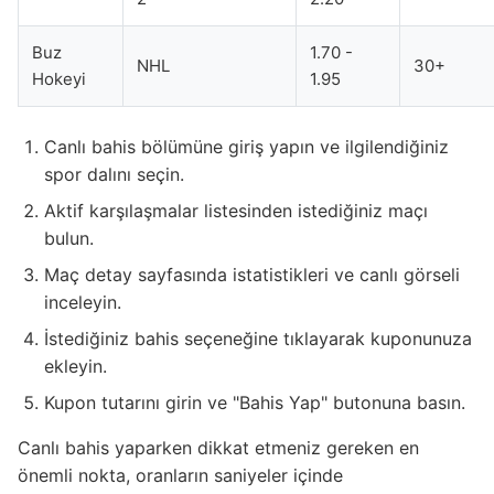
Buz
1.70 -
NHL
30+
Hokeyi
1.95
Canlı bahis bölümüne giriş yapın ve ilgilendiğiniz
spor dalını seçin.
Aktif karşılaşmalar listesinden istediğiniz maçı
bulun.
Maç detay sayfasında istatistikleri ve canlı görseli
inceleyin.
İstediğiniz bahis seçeneğine tıklayarak kuponunuza
ekleyin.
Kupon tutarını girin ve "Bahis Yap" butonuna basın.
Canlı bahis yaparken dikkat etmeniz gereken en
önemli nokta, oranların saniyeler içinde