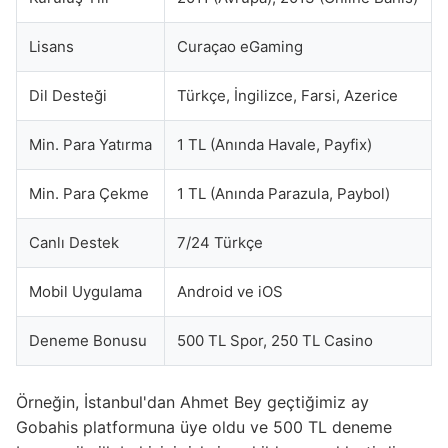
Lisans
Curaçao eGaming
Dil Desteği
Türkçe, İngilizce, Farsi, Azerice
Min. Para Yatırma
1 TL (Anında Havale, Payfix)
Min. Para Çekme
1 TL (Anında Parazula, Paybol)
Canlı Destek
7/24 Türkçe
Mobil Uygulama
Android ve iOS
Deneme Bonusu
500 TL Spor, 250 TL Casino
Örneğin, İstanbul'dan Ahmet Bey geçtiğimiz ay
Gobahis platformuna üye oldu ve 500 TL deneme