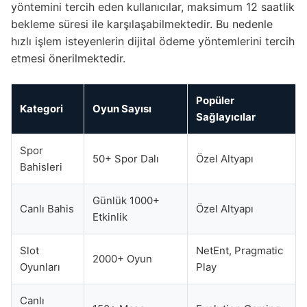
yöntemini tercih eden kullanıcılar, maksimum 12 saatlik
bekleme süresi ile karşılaşabilmektedir. Bu nedenle
hızlı işlem isteyenlerin dijital ödeme yöntemlerini tercih
etmesi önerilmektedir.
Popüler
Kategori
Oyun Sayısı
Sağlayıcılar
Spor
50+ Spor Dalı
Özel Altyapı
Bahisleri
Günlük 1000+
Canlı Bahis
Özel Altyapı
Etkinlik
Slot
NetEnt, Pragmatic
2000+ Oyun
Oyunları
Play
Canlı