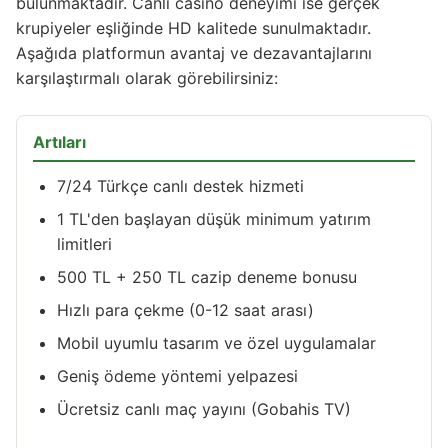
bulunmaktadır. Canlı casino deneyimi ise gerçek
krupiyeler eşliğinde HD kalitede sunulmaktadır.
Aşağıda platformun avantaj ve dezavantajlarını
karşılaştırmalı olarak görebilirsiniz:
Artıları
7/24 Türkçe canlı destek hizmeti
1 TL'den başlayan düşük minimum yatırım
limitleri
500 TL + 250 TL cazip deneme bonusu
Hızlı para çekme (0-12 saat arası)
Mobil uyumlu tasarım ve özel uygulamalar
Geniş ödeme yöntemi yelpazesi
Ücretsiz canlı maç yayını (Gobahis TV)