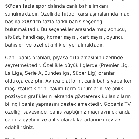
50'den fazla spor dalında canlı bahis imkanı
sunulmaktadır. Özellikle futbol karşılaşmalarında maç
başına 200'den fazla farklı bahis seçeneği
bulunmaktadır. Bu seçenekler arasında maç sonucu,
alt/üst, handikap, korner sayısı, kart sayısı, oyuncu
bahisleri ve özel etkinlikler yer almaktadır.
Canlı bahis oranları, piyasa ortalamasının üzerinde
seyretmektedir. Özellikle büyük liglerde (Premier Lig,
La Liga, Serie A, Bundesliga, Süper Lig) oranlar
oldukça caziptir. Ayrıca platform, canlı bahis yaparken
maç istatistiklerini, takım form durumlarını ve anlık
pozisyon grafiklerini ekranda göstererek kullanıcıların
bilinçli bahis yapmasını desteklemektedir. Gobahis TV
özelliği sayesinde, bahis yaptığınız maçı aynı ekranda
canlı izleyebilir ve anlık olarak kararlarınızı revize
edebilirsiniz.