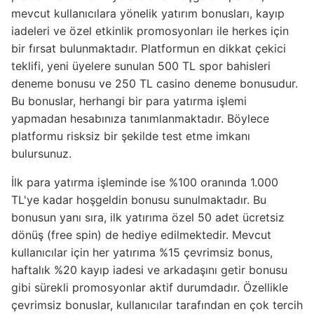
mevcut kullanıcılara yönelik yatırım bonusları, kayıp
iadeleri ve özel etkinlik promosyonları ile herkes için
bir fırsat bulunmaktadır. Platformun en dikkat çekici
teklifi, yeni üyelere sunulan 500 TL spor bahisleri
deneme bonusu ve 250 TL casino deneme bonusudur.
Bu bonuslar, herhangi bir para yatırma işlemi
yapmadan hesabınıza tanımlanmaktadır. Böylece
platformu risksiz bir şekilde test etme imkanı
bulursunuz.
İlk para yatırma işleminde ise %100 oranında 1.000
TL'ye kadar hoşgeldin bonusu sunulmaktadır. Bu
bonusun yanı sıra, ilk yatırıma özel 50 adet ücretsiz
dönüş (free spin) de hediye edilmektedir. Mevcut
kullanıcılar için her yatırıma %15 çevrimsiz bonus,
haftalık %20 kayıp iadesi ve arkadaşını getir bonusu
gibi sürekli promosyonlar aktif durumdadır. Özellikle
çevrimsiz bonuslar, kullanıcılar tarafından en çok tercih